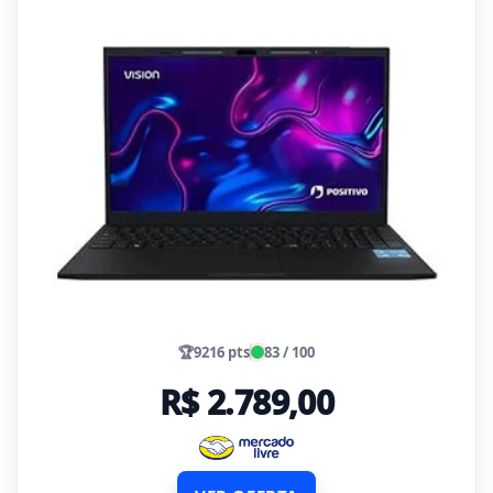
🏆
9216 pts
83 / 100
R$ 2.789,00