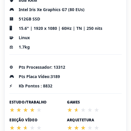
🧠
8GB RAM
🎮
Intel Iris Xe Graphics G7 (80 EUs)
💾
512GB SSD
🖥️
15.6" | 1920 x 1080 | 60Hz | TN | 250 nits
🧩
Linux
⚖️
1.7kg
⚙️
Pts Processador: 13312
🎮
Pts Placa Vídeo:3189
⚡
Kb Pontos : 8832
ESTUDO/TRABALHO
GAMES
EDIÇÃO VÍDEO
ARQUITETURA