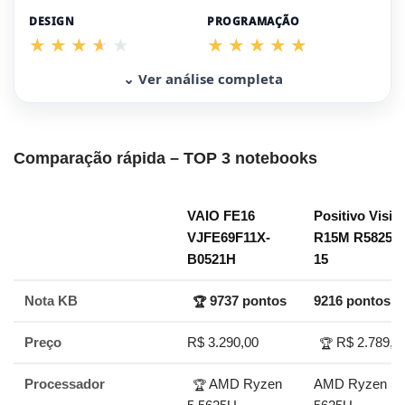
DESIGN
PROGRAMAÇÃO
⌄ Ver análise completa
Comparação rápida – TOP 3 notebooks
VAIO FE16
Positivo Visio
VJFE69F11X-
R15M R58256B
B0521H
15
Nota KB
9737 pontos
9216 pontos
🏆
Preço
R$ 3.290,00
R$ 2.789,0
🏆
Processador
AMD Ryzen
AMD Ryzen 5
🏆