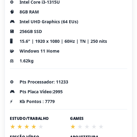
⚙️
Intel Core i3-1315U
🧠
8GB RAM
🎮
Intel UHD Graphics (64 EUs)
💾
256GB SSD
🖥️
15.6" | 1920 x 1080 | 60Hz | TN | 250 nits
🧩
Windows 11 Home
⚖️
1.62kg
⚙️
Pts Processador: 11233
🎮
Pts Placa Vídeo:2995
⚡
Kb Pontos : 7779
ESTUDO/TRABALHO
GAMES