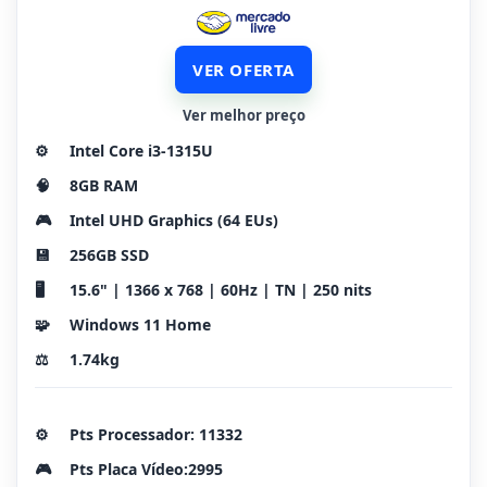
VER OFERTA
Ver melhor preço
⚙️
Intel Core i3-1315U
🧠
8GB RAM
🎮
Intel UHD Graphics (64 EUs)
💾
256GB SSD
🖥️
15.6" | 1366 x 768 | 60Hz | TN | 250 nits
🧩
Windows 11 Home
⚖️
1.74kg
⚙️
Pts Processador: 11332
🎮
Pts Placa Vídeo:2995