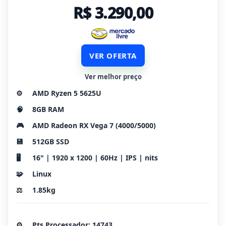
R$ 3.290,00
VER OFERTA
Ver melhor preço
⚙️
AMD Ryzen 5 5625U
🧠
8GB RAM
🎮
AMD Radeon RX Vega 7 (4000/5000)
💾
512GB SSD
🖥️
16" | 1920 x 1200 | 60Hz | IPS | nits
🧩
Linux
⚖️
1.85kg
⚙️
Pts Processador: 14743