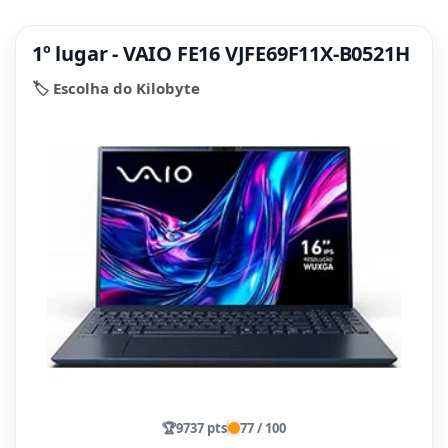
1º lugar - VAIO FE16 VJFE69F11X-B0521H
🏷️ Escolha do Kilobyte
🏆
9737 pts
77 / 100