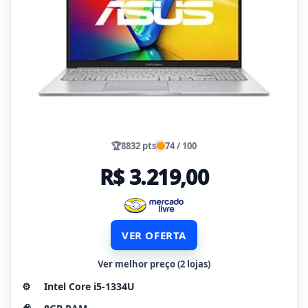
🏆
8832 pts
74 / 100
R$ 3.219,00
VER OFERTA
Ver melhor preço (2 lojas)
⚙️
Intel Core i5-1334U