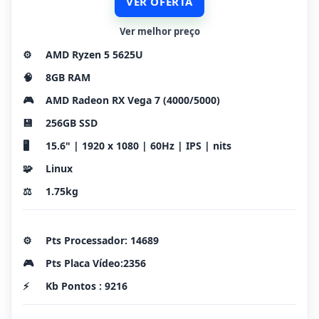
VER OFERTA
Ver melhor preço
⚙️
AMD Ryzen 5 5625U
🧠
8GB RAM
🎮
AMD Radeon RX Vega 7 (4000/5000)
💾
256GB SSD
🖥️
15.6" | 1920 x 1080 | 60Hz | IPS | nits
🧩
Linux
⚖️
1.75kg
⚙️
Pts Processador: 14689
🎮
Pts Placa Vídeo:2356
⚡
Kb Pontos : 9216