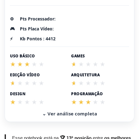
⚙️
Pts Processador:
🎮
Pts Placa Vídeo:
⚡
Kb Pontos : 4412
USO BÁSICO
GAMES
EDIÇÃO VÍDEO
ARQUITETURA
DESIGN
PROGRAMAÇÃO
⌄ Ver análise completa
Esse notebook está na
🏆 13ª posição
entre
os melhores