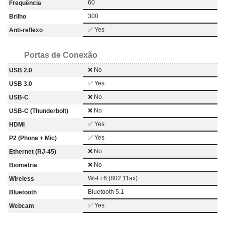
60
Frequência
300
Brilho
✅ Yes
Anti-reflexo
Portas de Conexão
❌ No
USB 2.0
✅ Yes
USB 3.0
❌ No
USB-C
❌ No
USB-C (Thunderbolt)
✅ Yes
HDMI
✅ Yes
P2 (Phone + Mic)
❌ No
Ethernet (RJ-45)
❌ No
Biometria
Wi-Fi 6 (802.11ax)
Wireless
Bluetooth 5.1
Bluetooth
✅ Yes
Webcam