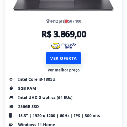
🏆
4412 pts
50 / 100
R$ 3.869,00
VER OFERTA
Ver melhor preço
⚙️
Intel Core i3-1305U
🧠
8GB RAM
🎮
Intel UHD Graphics (64 EUs)
💾
256GB SSD
🖥️
15.3" | 1920 x 1200 | 60Hz | IPS | 300 nits
🧩
Windows 11 Home