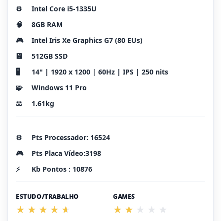
⚙️
Intel Core i5-1335U
🧠
8GB RAM
🎮
Intel Iris Xe Graphics G7 (80 EUs)
💾
512GB SSD
🖥️
14" | 1920 x 1200 | 60Hz | IPS | 250 nits
🧩
Windows 11 Pro
⚖️
1.61kg
⚙️
Pts Processador: 16524
🎮
Pts Placa Vídeo:3198
⚡
Kb Pontos : 10876
ESTUDO/TRABALHO
GAMES