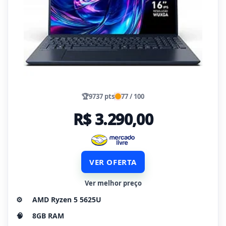
🏆
9737 pts
77 / 100
R$ 3.290,00
VER OFERTA
Ver melhor preço
⚙️
AMD Ryzen 5 5625U
🧠
8GB RAM