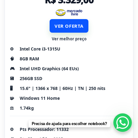
VER OFERTA
Ver melhor preço
⚙️
Intel Core i3-1315U
🧠
8GB RAM
🎮
Intel UHD Graphics (64 EUs)
💾
256GB SSD
🖥️
15.6" | 1366 x 768 | 60Hz | TN | 250 nits
🧩
Windows 11 Home
⚖️
1.74kg
Precisa de ajuda para escolher notebook?
⚙️
Pts Processador: 11332