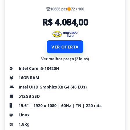
🏆
10686 pts
72 / 100
R$ 4.084,00
VER OFERTA
Ver melhor preço (2 lojas)
⚙️
Intel Core i5-13420H
🧠
16GB RAM
🎮
Intel UHD Graphics Xe G4 (48 EUs)
💾
512GB SSD
🖥️
15.6" | 1920 x 1080 | 60Hz | TN | 220 nits
🧩
Linux
⚖️
1.8kg