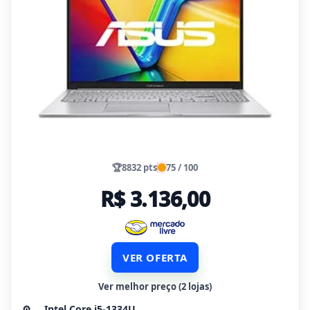
🏆
8832 pts
75 / 100
R$ 3.136,00
VER OFERTA
Ver melhor preço (2 lojas)
⚙️
Intel Core i5-1334U