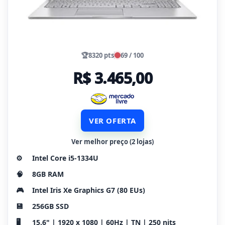
🏆
8320 pts
69 / 100
R$ 3.465,00
VER OFERTA
Ver melhor preço (2 lojas)
⚙️
Intel Core i5-1334U
🧠
8GB RAM
🎮
Intel Iris Xe Graphics G7 (80 EUs)
💾
256GB SSD
🖥️
15.6" | 1920 x 1080 | 60Hz | TN | 250 nits