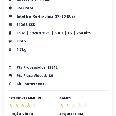
🧠
8GB RAM
🎮
Intel Iris Xe Graphics G7 (80 EUs)
💾
512GB SSD
🖥️
15.6" | 1920 x 1080 | 60Hz | TN | 250 nits
🧩
Linux
⚖️
1.7kg
⚙️
Pts Processador: 13312
🎮
Pts Placa Vídeo:3189
⚡
Kb Pontos : 8832
ESTUDO/TRABALHO
GAMES
EDIÇÃO VÍDEO
ARQUITETURA