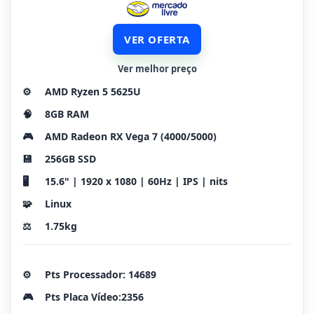
VER OFERTA
Ver melhor preço
⚙️
AMD Ryzen 5 5625U
🧠
8GB RAM
🎮
AMD Radeon RX Vega 7 (4000/5000)
💾
256GB SSD
🖥️
15.6" | 1920 x 1080 | 60Hz | IPS | nits
🧩
Linux
⚖️
1.75kg
⚙️
Pts Processador: 14689
🎮
Pts Placa Vídeo:2356