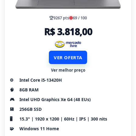
🏆
9267 pts
69 / 100
R$ 3.818,00
VER OFERTA
Ver melhor preço
⚙️
Intel Core i5-13420H
🧠
8GB RAM
🎮
Intel UHD Graphics Xe G4 (48 EUs)
💾
256GB SSD
🖥️
15.3" | 1920 x 1200 | 60Hz | IPS | 300 nits
🧩
Windows 11 Home