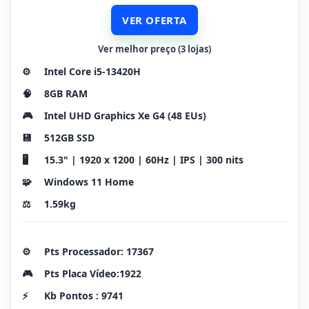
VER OFERTA
Ver melhor preço (3 lojas)
⚙️
Intel Core i5-13420H
🧠
8GB RAM
🎮
Intel UHD Graphics Xe G4 (48 EUs)
💾
512GB SSD
🖥️
15.3" | 1920 x 1200 | 60Hz | IPS | 300 nits
🧩
Windows 11 Home
⚖️
1.59kg
⚙️
Pts Processador: 17367
🎮
Pts Placa Vídeo:1922
⚡
Kb Pontos : 9741