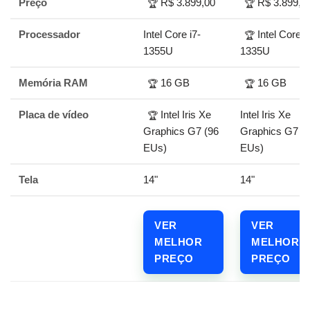
Preço
R$ 3.899,00
R$ 3.899,0
🏆
🏆
Processador
Intel Core i7-
Intel Core i
🏆
1355U
1335U
Memória RAM
16 GB
16 GB
🏆
🏆
Placa de vídeo
Intel Iris Xe
Intel Iris Xe
🏆
Graphics G7 (96
Graphics G7 (
EUs)
EUs)
Tela
14"
14"
VER
VER
MELHOR
MELHOR
PREÇO
PREÇO