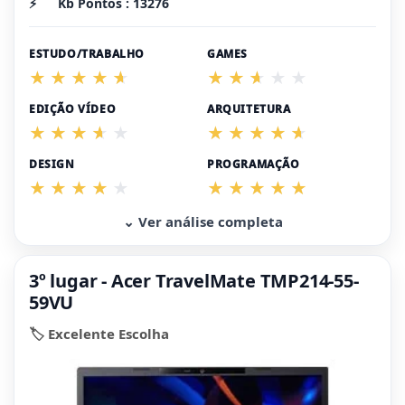
⚡
Kb Pontos : 13276
ESTUDO/TRABALHO
GAMES
EDIÇÃO VÍDEO
ARQUITETURA
DESIGN
PROGRAMAÇÃO
⌄ Ver análise completa
3º lugar - Acer TravelMate TMP214-55-
59VU
🏷️ Excelente Escolha