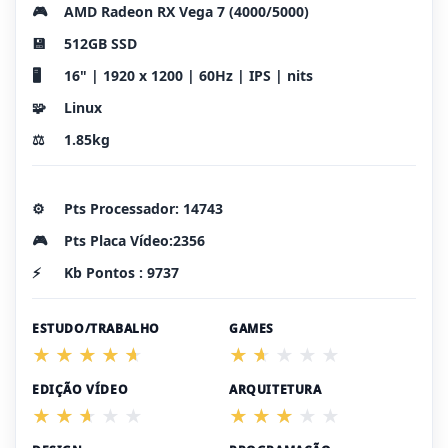
🎮
AMD Radeon RX Vega 7 (4000/5000)
💾
512GB SSD
🖥️
16" | 1920 x 1200 | 60Hz | IPS | nits
🧩
Linux
⚖️
1.85kg
⚙️
Pts Processador: 14743
🎮
Pts Placa Vídeo:2356
⚡
Kb Pontos : 9737
ESTUDO/TRABALHO
GAMES
EDIÇÃO VÍDEO
ARQUITETURA