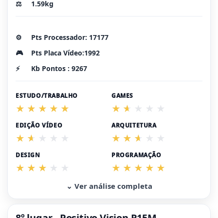
⚖️
1.59kg
⚙️
Pts Processador: 17177
🎮
Pts Placa Vídeo:1992
⚡
Kb Pontos : 9267
ESTUDO/TRABALHO
GAMES
EDIÇÃO VÍDEO
ARQUITETURA
DESIGN
PROGRAMAÇÃO
⌄ Ver análise completa
8º lugar - Positivo Vision R15M