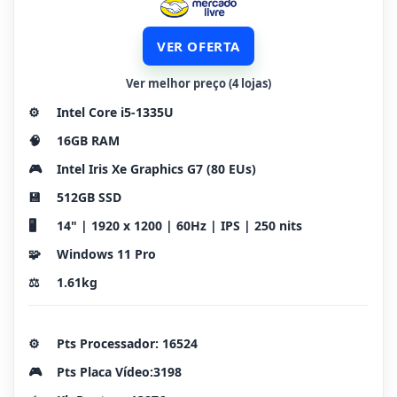
VER OFERTA
Ver melhor preço (4 lojas)
⚙️
Intel Core i5-1335U
🧠
16GB RAM
🎮
Intel Iris Xe Graphics G7 (80 EUs)
💾
512GB SSD
🖥️
14" | 1920 x 1200 | 60Hz | IPS | 250 nits
🧩
Windows 11 Pro
⚖️
1.61kg
⚙️
Pts Processador: 16524
🎮
Pts Placa Vídeo:3198