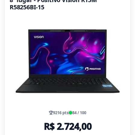
R58256BI-15
🏆
9216 pts
84 / 100
R$ 2.724,00