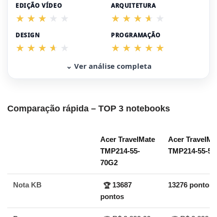
EDIÇÃO VÍDEO
ARQUITETURA
DESIGN
PROGRAMAÇÃO
⌄ Ver análise completa
Comparação rápida – TOP 3 notebooks
Acer TravelMate
Acer TravelMa
TMP214-55-
TMP214-55-54
70G2
Nota KB
13687
13276 pontos
🏆
pontos