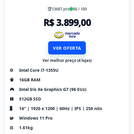
🏆
13687 pts
86 / 100
R$ 3.899,00
VER OFERTA
Ver melhor preço (4 lojas)
⚙️
Intel Core i7-1355U
🧠
16GB RAM
🎮
Intel Iris Xe Graphics G7 (96 EUs)
💾
512GB SSD
🖥️
14" | 1920 x 1200 | 60Hz | IPS | 250 nits
🧩
Windows 11 Pro
⚖️
1.61kg