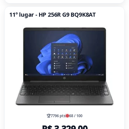
11º lugar - HP 256R G9 BQ9K8AT
🏆
7796 pts
68 / 100
R$ 3.329,00