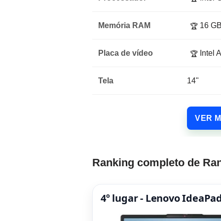
Memória RAM
16 G
🏆
Placa de vídeo
Intel 
🏆
Tela
14"
VER 
Ranking completo de Ran
4º lugar - Lenovo IdeaPa