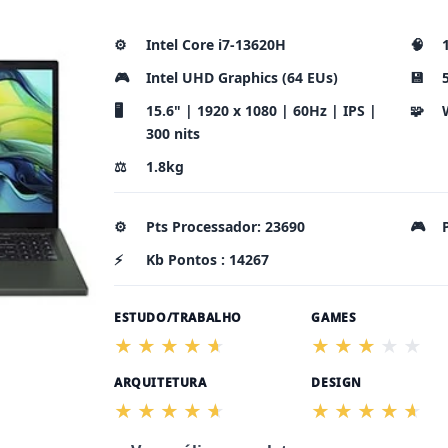
⚙️
Intel Core i7-13620H
🧠
🎮
Intel UHD Graphics (64 EUs)
💾
🖥️
15.6" | 1920 x 1080 | 60Hz | IPS |
🧩
300 nits
⚖️
1.8kg
⚙️
Pts Processador: 23690
🎮
⚡
Kb Pontos : 14267
ESTUDO/TRABALHO
GAMES
ARQUITETURA
DESIGN