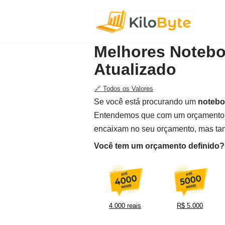
Pular
para
Melhores Notebo
o
Atualizado
conteúdo
🔗 Todos os Valores
Se você está procurando um
notebo
Entendemos que com um orçamento ma
encaixam no seu orçamento, mas ta
Você tem um orçamento definido? F
4.000 reais
R$ 5.000