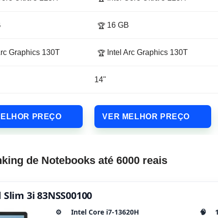
B
16 GB
🏆
Arc Graphics 130T
Intel Arc Graphics 130T
🏆
14"
MELHOR PREÇO
VER MELHOR PREÇO
king de Notebooks até 6000 reais
d Slim 3i 83NSS00100
⚙️
Intel Core i7-13620H
🧠