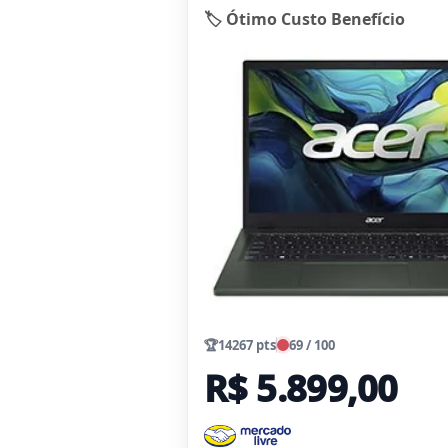
🏷️ Ótimo Custo Benefício
🏆
14267 pts
69 / 100
R$ 5.899,00