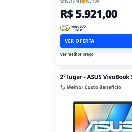
🏆
18318 pts
79 / 100
R$ 5.921,00
VER OFERTA
Ver melhor preço
2º lugar - ASUS VivoBook
🏷️ Melhor Custo Benefício