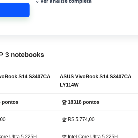
⌄ Ver análise completa
P 3 notebooks
voBook S14 S3407CA-
ASUS VivoBook S14 S3407CA-
LY114W
 pontos
18318 pontos
🏆
,00
R$ 5.774,00
🏆
Core Ultra 5 225H
Intel Core Ultra 5 225H
🏆