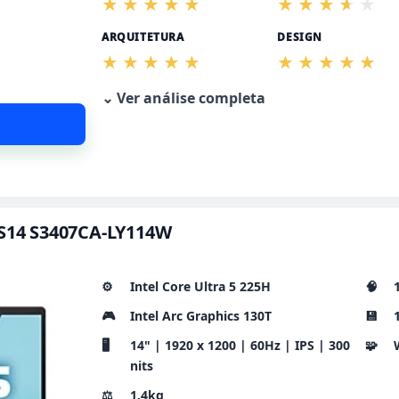
ARQUITETURA
DESIGN
⌄ Ver análise completa
 S14 S3407CA-LY114W
⚙️
Intel Core Ultra 5 225H
🧠
🎮
Intel Arc Graphics 130T
💾
🖥️
14" | 1920 x 1200 | 60Hz | IPS | 300
🧩
nits
⚖️
1.4kg