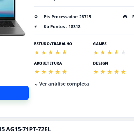
⚙️
Pts Processador: 28715
🎮
⚡
Kb Pontos : 18318
ESTUDO/TRABALHO
GAMES
ARQUITETURA
DESIGN
⌄ Ver análise completa
 15 AG15-71PT-72EL