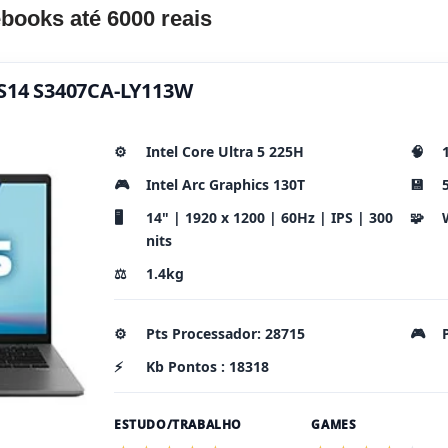
books até 6000 reais
 S14 S3407CA-LY113W
⚙️
Intel Core Ultra 5 225H
🧠
🎮
Intel Arc Graphics 130T
💾
🖥️
14" | 1920 x 1200 | 60Hz | IPS | 300
🧩
nits
⚖️
1.4kg
⚙️
Pts Processador: 28715
🎮
⚡
Kb Pontos : 18318
ESTUDO/TRABALHO
GAMES