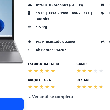
🎮
Intel UHD Graphics (64 EUs)
💾
🖥️
15.3" | 1920 x 1200 | 60Hz | IPS |
🧩
300 nits
⚖️
1.59kg
⚙️
Pts Processador: 23690
🎮
⚡
Kb Pontos : 14267
ESTUDO/TRABALHO
GAMES
ARQUITETURA
DESIGN
⌄ Ver análise completa