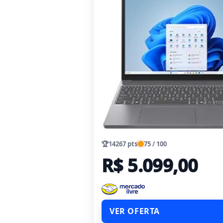
🏆
14267 pts
75 / 100
R$ 5.099,00
VER OFERTA