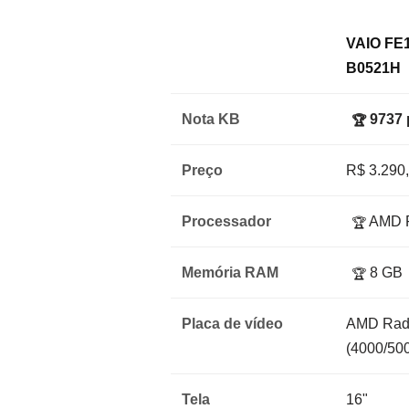
VAIO FE
B0521H
Nota KB
9737 
🏆
Preço
R$ 3.290
Processador
AMD R
🏆
Memória RAM
8 GB
🏆
Placa de vídeo
AMD Rad
(4000/50
Tela
16"