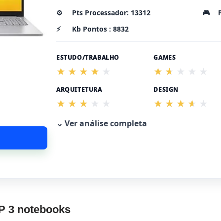
⚙️
Pts Processador: 13312
🎮
⚡
Kb Pontos : 8832
ESTUDO/TRABALHO
GAMES
ARQUITETURA
DESIGN
⌄ Ver análise completa
P 3 notebooks