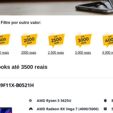
iltre por outro valor:
 reais
2000 reais
2.500 reais
3.000 reais
4.000 r
oks até 3500 reais
E69F11X-B0521H
⚙️
AMD Ryzen 5 5625U
🧠
🎮
AMD Radeon RX Vega 7 (4000/5000)
💾