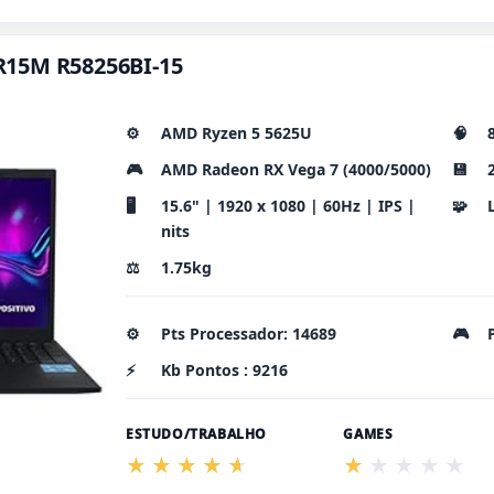
n R15M R58256BI-15
⚙️
AMD Ryzen 5 5625U
🧠
🎮
AMD Radeon RX Vega 7 (4000/5000)
💾
🖥️
15.6" | 1920 x 1080 | 60Hz | IPS |
🧩
nits
⚖️
1.75kg
⚙️
Pts Processador: 14689
🎮
⚡
Kb Pontos : 9216
ESTUDO/TRABALHO
GAMES