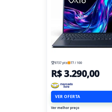
🏆
9737 pts
77 / 100
R$ 3.290,00
VER OFERTA
Ver melhor preço