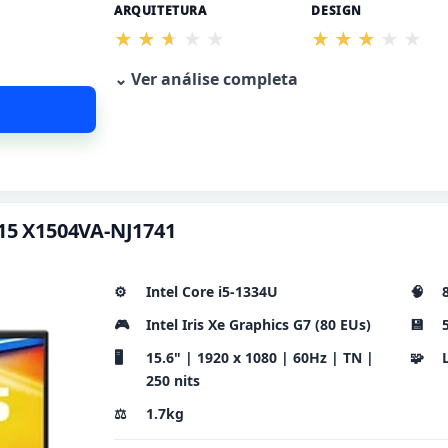
ARQUITETURA
DESIGN
⌄ Ver análise completa
 15 X1504VA-NJ1741
⚙️
Intel Core i5-1334U
🧠
🎮
Intel Iris Xe Graphics G7 (80 EUs)
💾
🖥️
15.6" | 1920 x 1080 | 60Hz | TN |
🧩
250 nits
⚖️
1.7kg