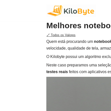
Pular
para
Melhores noteboo
o
conteúdo
🔗 Todos os Valores
Quem está procurando um
notebook
velocidade, qualidade de tela, arma
O Kilobyte possui um algoritmo excl
Neste caso preparamos uma seleçã
testes reais
feitos com aplicativos e