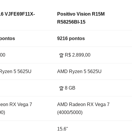
16 VJFE69F11X-
Positivo Vision R15M
R58256BI-15
pontos
9216 pontos
,00
R$ 2.899,00
🏆
yzen 5 5625U
AMD Ryzen 5 5625U
8 GB
🏆
eon RX Vega 7
AMD Radeon RX Vega 7
00)
(4000/5000)
15.6"