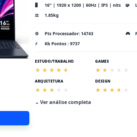
🖥️
16" | 1920 x 1200 | 60Hz | IPS | nits
🧩
⚖️
1.85kg
⚙️
Pts Processador: 14743
🎮
⚡
Kb Pontos : 9737
ESTUDO/TRABALHO
GAMES
ARQUITETURA
DESIGN
⌄ Ver análise completa