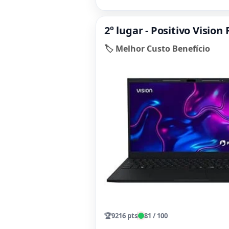
2º lugar - Positivo Visio
🏷️ Melhor Custo Benefício
🏆
9216 pts
81 / 100