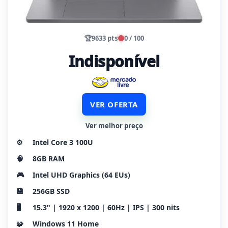
🏆
9633 pts
0 / 100
Indisponível
VER OFERTA
Ver melhor preço
⚙️
Intel Core 3 100U
🧠
8GB RAM
🎮
Intel UHD Graphics (64 EUs)
💾
256GB SSD
🖥️
15.3" | 1920 x 1200 | 60Hz | IPS | 300 nits
🧩
Windows 11 Home