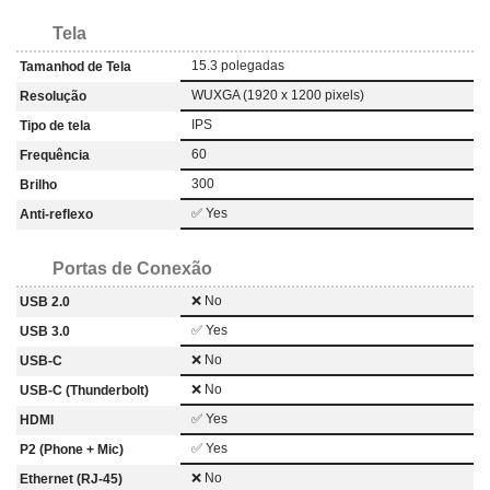
Tela
15.3 polegadas
Tamanhod de Tela
WUXGA (1920 x 1200 pixels)
Resolução
IPS
Tipo de tela
60
Frequência
300
Brilho
✅ Yes
Anti-reflexo
Portas de Conexão
❌ No
USB 2.0
✅ Yes
USB 3.0
❌ No
USB-C
❌ No
USB-C (Thunderbolt)
✅ Yes
HDMI
✅ Yes
P2 (Phone + Mic)
❌ No
Ethernet (RJ-45)