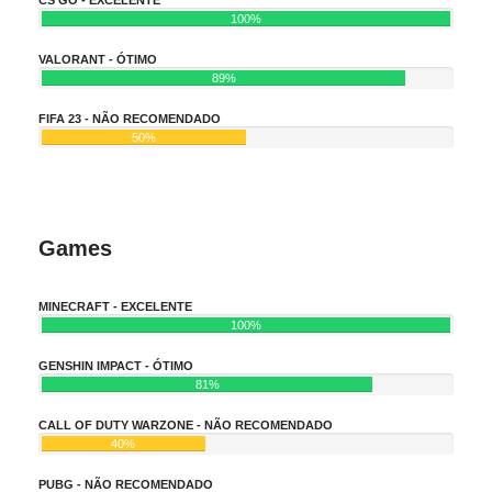
100%
VALORANT - ÓTIMO
89%
FIFA 23 - NÃO RECOMENDADO
50%
Games
MINECRAFT - EXCELENTE
100%
GENSHIN IMPACT - ÓTIMO
81%
CALL OF DUTY WARZONE - NÃO RECOMENDADO
40%
PUBG - NÃO RECOMENDADO