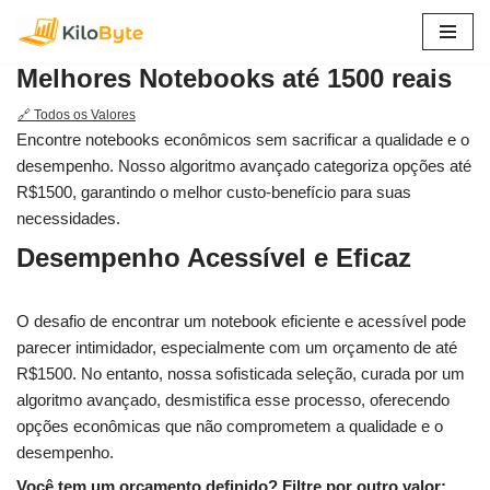
Pular
Melhores Notebooks até 1500 reais
para
o
🔗 Todos os Valores
conteúdo
Encontre notebooks econômicos sem sacrificar a qualidade e o
desempenho. Nosso algoritmo avançado categoriza opções até
R$1500, garantindo o melhor custo-benefício para suas
necessidades.
Desempenho Acessível e Eficaz
O desafio de encontrar um notebook eficiente e acessível pode
parecer intimidador, especialmente com um orçamento de até
R$1500. No entanto, nossa sofisticada seleção, curada por um
algoritmo avançado, desmistifica esse processo, oferecendo
opções econômicas que não comprometem a qualidade e o
desempenho.
Você tem um orçamento definido? Filtre por outro valor: