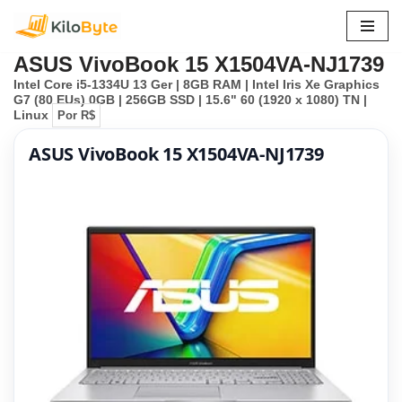
Pular
ASUS VivoBook 15 X1504VA-NJ1739
para
Intel Core i5-1334U 13 Ger | 8GB RAM | Intel Iris Xe Graphics
o
G7 (80 EUs) 0GB | 256GB SSD | 15.6" 60 (1920 x 1080) TN |
conteúdo
Linux
Por R$
ASUS VivoBook 15 X1504VA-NJ1739