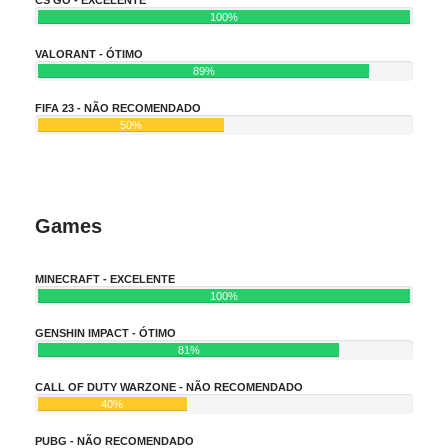
100%
VALORANT - ÓTIMO
89%
FIFA 23 - NÃO RECOMENDADO
50%
Games
MINECRAFT - EXCELENTE
100%
GENSHIN IMPACT - ÓTIMO
81%
CALL OF DUTY WARZONE - NÃO RECOMENDADO
40%
PUBG - NÃO RECOMENDADO