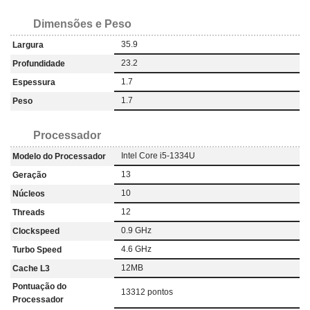
Dimensões e Peso
35.9
Largura
23.2
Profundidade
1.7
Espessura
1.7
Peso
Processador
Intel Core i5-1334U
Modelo do Processador
13
Geração
10
Núcleos
12
Threads
0.9 GHz
Clockspeed
4.6 GHz
Turbo Speed
12MB
Cache L3
Pontuação do
13312 pontos
Processador