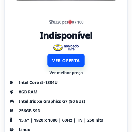
🏆
8320 pts
0 / 100
Indisponível
VER OFERTA
Ver melhor preço
⚙️
Intel Core i5-1334U
🧠
8GB RAM
🎮
Intel Iris Xe Graphics G7 (80 EUs)
💾
256GB SSD
🖥️
15.6" | 1920 x 1080 | 60Hz | TN | 250 nits
🧩
Linux