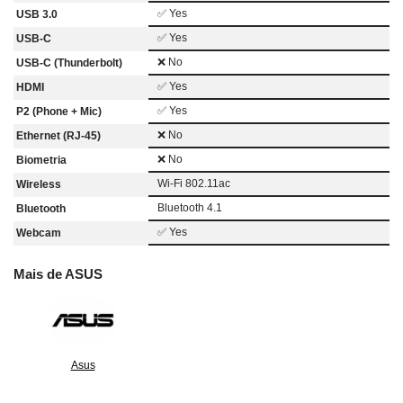
✅ Yes
USB 3.0
✅ Yes
USB-C
❌ No
USB-C (Thunderbolt)
✅ Yes
HDMI
✅ Yes
P2 (Phone + Mic)
❌ No
Ethernet (RJ-45)
❌ No
Biometria
Wi-Fi 802.11ac
Wireless
Bluetooth 4.1
Bluetooth
✅ Yes
Webcam
Mais de ASUS
Asus