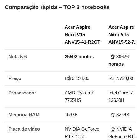
Comparação rápida – TOP 3 notebooks
Acer Aspire
Acer Aspire
Nitro V15
Nitro V15
ANV15-41-R2GT
ANV15-52-712
Nota KB
25502 pontos
30676
🏆
pontos
Preço
R$ 6.194,00
R$ 7.729,00
Processador
AMD Ryzen 7
Intel Core i7-
7735HS
13620H
Memória RAM
16 GB
32 GB
🏆
Placa de vídeo
NVIDIA GeForce
NVIDIA
🏆
RTX 4050
GeForce RTX