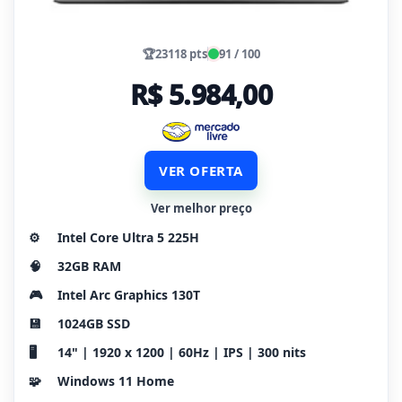
🏆
23118 pts
91 / 100
R$ 5.984,00
VER OFERTA
Ver melhor preço
⚙️
Intel Core Ultra 5 225H
🧠
32GB RAM
🎮
Intel Arc Graphics 130T
💾
1024GB SSD
🖥️
14" | 1920 x 1200 | 60Hz | IPS | 300 nits
🧩
Windows 11 Home