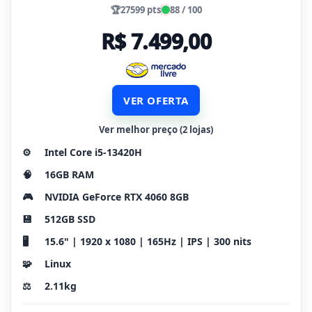
🏆
27599 pts
88 / 100
R$ 7.499,00
VER OFERTA
Ver melhor preço (2 lojas)
⚙️
Intel Core i5-13420H
🧠
16GB RAM
🎮
NVIDIA GeForce RTX 4060 8GB
💾
512GB SSD
🖥️
15.6" | 1920 x 1080 | 165Hz | IPS | 300 nits
🧩
Linux
⚖️
2.11kg