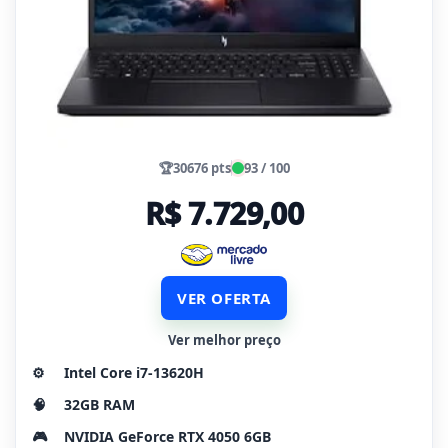
🏆
30676 pts
93 / 100
R$ 7.729,00
VER OFERTA
Ver melhor preço
⚙️
Intel Core i7-13620H
🧠
32GB RAM
🎮
NVIDIA GeForce RTX 4050 6GB