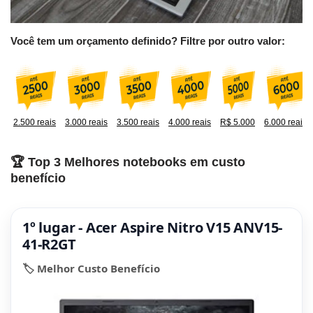
Você tem um orçamento definido? Filtre por outro valor:
2.500 reais
3.000 reais
3.500 reais
4.000 reais
R$ 5.000
6.000 reais
🏆 Top 3 Melhores notebooks em custo
benefício
1º lugar - Acer Aspire Nitro V15 ANV15-
41-R2GT
🏷️ Melhor Custo Benefício