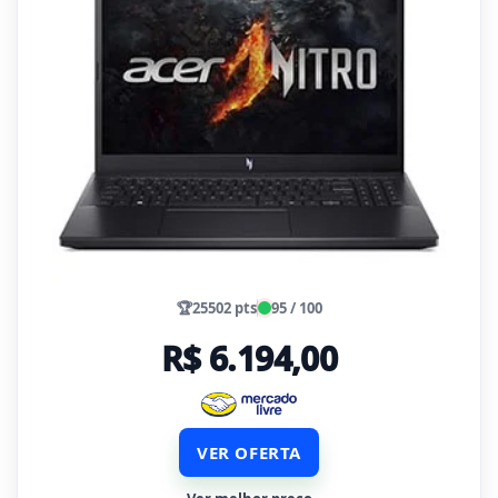
🏆
25502 pts
95 / 100
R$ 6.194,00
VER OFERTA