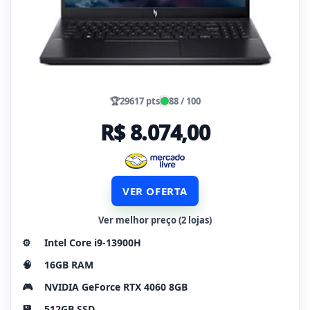
🏆
29617 pts
88 / 100
R$ 8.074,00
VER OFERTA
Ver melhor preço (2 lojas)
⚙️
Intel Core i9-13900H
🧠
16GB RAM
🎮
NVIDIA GeForce RTX 4060 8GB
💾
512GB SSD