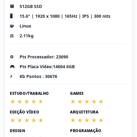
💾
512GB SSD
🖥️
15.6" | 1920 x 1080 | 165Hz | IPS | 300 nits
🧩
Linux
⚖️
2.11kg
⚙️
Pts Processador: 23690
🎮
Pts Placa Vídeo:14604 6GB
⚡
Kb Pontos : 30676
ESTUDO/TRABALHO
GAMES
EDIÇÃO VÍDEO
ARQUITETURA
DESIGN
PROGRAMAÇÃO