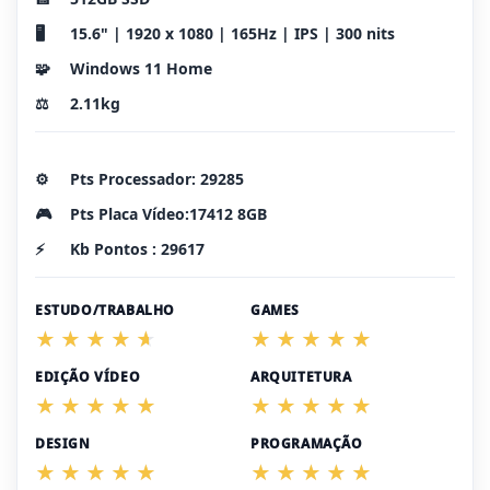
🖥️
15.6" | 1920 x 1080 | 165Hz | IPS | 300 nits
🧩
Windows 11 Home
⚖️
2.11kg
⚙️
Pts Processador: 29285
🎮
Pts Placa Vídeo:17412 8GB
⚡
Kb Pontos : 29617
ESTUDO/TRABALHO
GAMES
EDIÇÃO VÍDEO
ARQUITETURA
DESIGN
PROGRAMAÇÃO