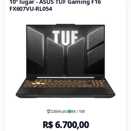
10º lugar - ASUS TUF Gaming F16
FX607VU-RL054
🏆
22604 pts
84 / 100
R$ 6.700,00