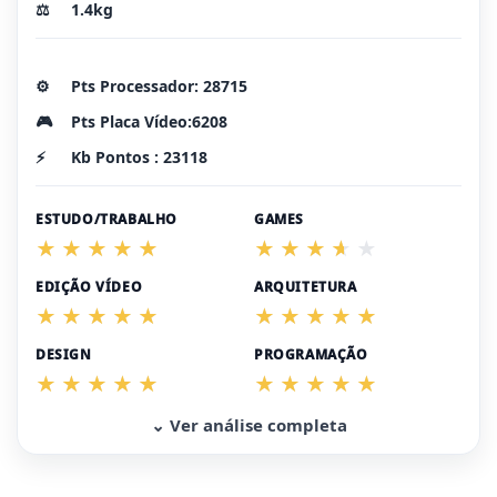
⚖️
1.4kg
⚙️
Pts Processador: 28715
🎮
Pts Placa Vídeo:6208
⚡
Kb Pontos : 23118
ESTUDO/TRABALHO
GAMES
EDIÇÃO VÍDEO
ARQUITETURA
DESIGN
PROGRAMAÇÃO
⌄ Ver análise completa