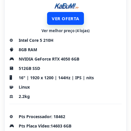
VER OFERTA
Ver melhor preço (4 lojas)
⚙️
Intel Core 5 210H
🧠
8GB RAM
🎮
NVIDIA GeForce RTX 4050 6GB
💾
512GB SSD
🖥️
16" | 1920 x 1200 | 144Hz | IPS | nits
🧩
Linux
⚖️
2.2kg
⚙️
Pts Processador: 18462
🎮
Pts Placa Vídeo:14603 6GB