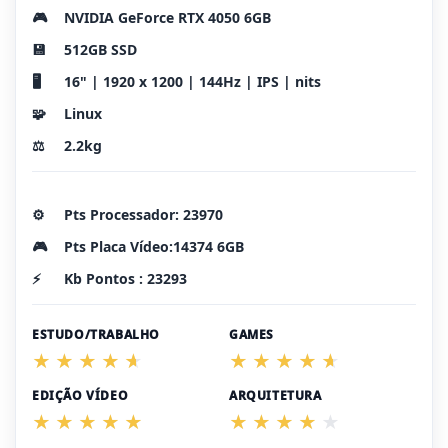
🎮
NVIDIA GeForce RTX 4050 6GB
💾
512GB SSD
🖥️
16" | 1920 x 1200 | 144Hz | IPS | nits
🧩
Linux
⚖️
2.2kg
⚙️
Pts Processador: 23970
🎮
Pts Placa Vídeo:14374 6GB
⚡
Kb Pontos : 23293
ESTUDO/TRABALHO
GAMES
EDIÇÃO VÍDEO
ARQUITETURA