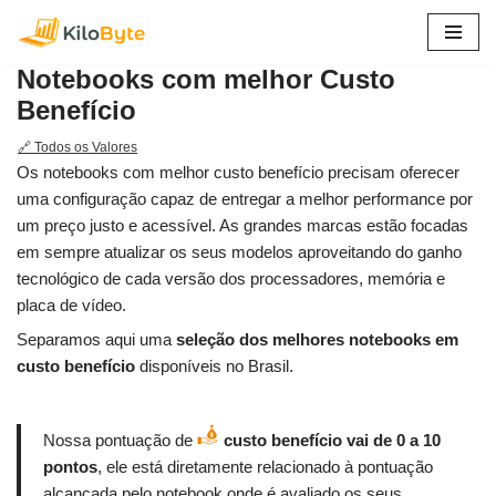
Pular
Notebooks com melhor Custo
para
Benefício
o
conteúdo
🔗 Todos os Valores
Os notebooks com melhor custo benefício precisam oferecer
uma configuração capaz de entregar a melhor performance por
um preço justo e acessível. As grandes marcas estão focadas
em sempre atualizar os seus modelos aproveitando do ganho
tecnológico de cada versão dos processadores, memória e
placa de vídeo.
Separamos aqui uma
seleção dos melhores notebooks em
custo benefício
disponíveis no Brasil.
Nossa pontuação de
custo benefício vai de 0 a 10
pontos
, ele está diretamente relacionado à pontuação
alcançada pelo notebook onde é avaliado os seus