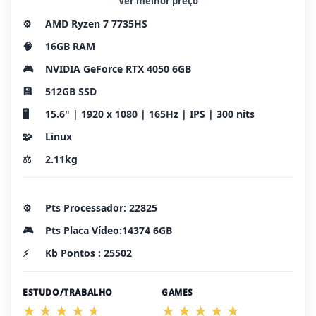
Ver melhor preço
⚙️
AMD Ryzen 7 7735HS
🧠
16GB RAM
🎮
NVIDIA GeForce RTX 4050 6GB
💾
512GB SSD
🖥️
15.6" | 1920 x 1080 | 165Hz | IPS | 300 nits
🧩
Linux
⚖️
2.11kg
⚙️
Pts Processador: 22825
🎮
Pts Placa Vídeo:14374 6GB
⚡
Kb Pontos : 25502
ESTUDO/TRABALHO
GAMES