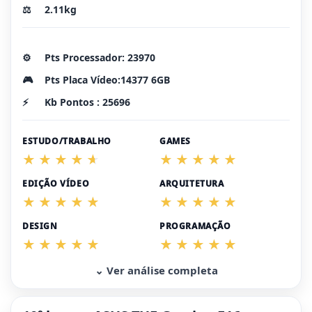
⚖️
2.11kg
⚙️
Pts Processador: 23970
🎮
Pts Placa Vídeo:14377 6GB
⚡
Kb Pontos : 25696
ESTUDO/TRABALHO
GAMES
EDIÇÃO VÍDEO
ARQUITETURA
DESIGN
PROGRAMAÇÃO
⌄ Ver análise completa