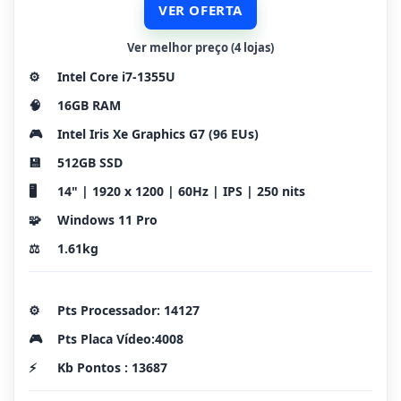
VER OFERTA
Ver melhor preço (4 lojas)
⚙️
Intel Core i7-1355U
🧠
16GB RAM
🎮
Intel Iris Xe Graphics G7 (96 EUs)
💾
512GB SSD
🖥️
14" | 1920 x 1200 | 60Hz | IPS | 250 nits
🧩
Windows 11 Pro
⚖️
1.61kg
⚙️
Pts Processador: 14127
🎮
Pts Placa Vídeo:4008
⚡
Kb Pontos : 13687