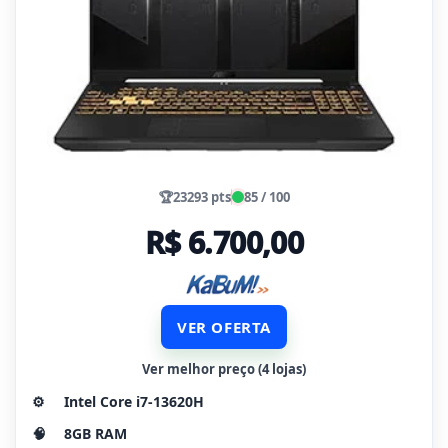
🏆
23293 pts
85 / 100
R$ 6.700,00
VER OFERTA
Ver melhor preço (4 lojas)
⚙️
Intel Core i7-13620H
🧠
8GB RAM