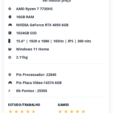
Ver melhor preço
⚙️
AMD Ryzen 7 7735HS
🧠
16GB RAM
🎮
NVIDIA GeForce RTX 4050 6GB
💾
1024GB SSD
🖥️
15.6" | 1920 x 1080 | 165Hz | IPS | 300 nits
🧩
Windows 11 Home
⚖️
2.11kg
⚙️
Pts Processador: 22840
🎮
Pts Placa Vídeo:14374 6GB
⚡
Kb Pontos : 25505
ESTUDO/TRABALHO
GAMES