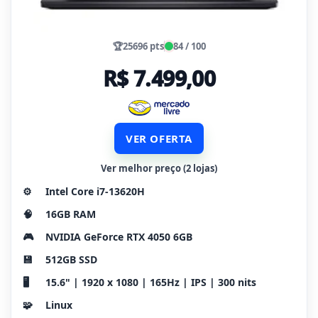
🏆
25696 pts
84 / 100
R$ 7.499,00
VER OFERTA
Ver melhor preço (2 lojas)
⚙️
Intel Core i7-13620H
🧠
16GB RAM
🎮
NVIDIA GeForce RTX 4050 6GB
💾
512GB SSD
🖥️
15.6" | 1920 x 1080 | 165Hz | IPS | 300 nits
🧩
Linux