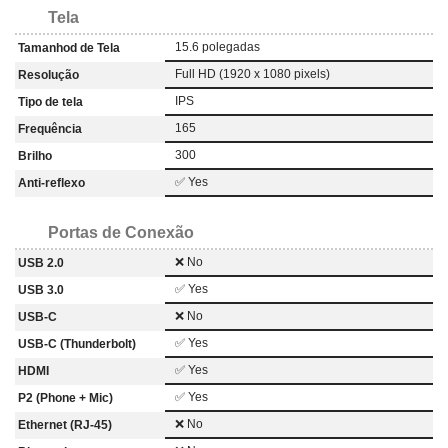
Tela
15.6 polegadas
Tamanhod de Tela
Full HD (1920 x 1080 pixels)
Resolução
IPS
Tipo de tela
165
Frequência
300
Brilho
✅ Yes
Anti-reflexo
Portas de Conexão
❌ No
USB 2.0
✅ Yes
USB 3.0
❌ No
USB-C
✅ Yes
USB-C (Thunderbolt)
✅ Yes
HDMI
✅ Yes
P2 (Phone + Mic)
❌ No
Ethernet (RJ-45)