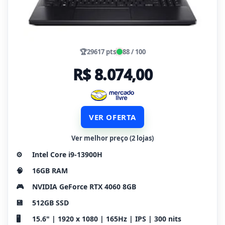
🏆
29617 pts
88 / 100
R$ 8.074,00
VER OFERTA
Ver melhor preço (2 lojas)
⚙️
Intel Core i9-13900H
🧠
16GB RAM
🎮
NVIDIA GeForce RTX 4060 8GB
💾
512GB SSD
🖥️
15.6" | 1920 x 1080 | 165Hz | IPS | 300 nits