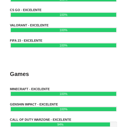
CS GO - EXCELENTE
100%
VALORANT - EXCELENTE
100%
FIFA 23 - EXCELENTE
100%
Games
MINECRAFT - EXCELENTE
100%
GENSHIN IMPACT - EXCELENTE
100%
CALL OF DUTY WARZONE - EXCELENTE
94%