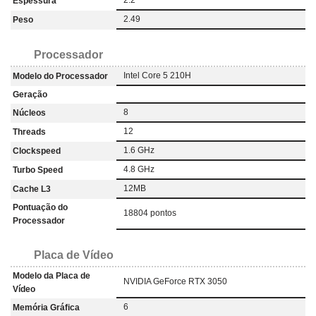
Espessura
2.49
Peso
Processador
Intel Core 5 210H
Modelo do Processador
Geração
8
Núcleos
12
Threads
1.6 GHz
Clockspeed
4.8 GHz
Turbo Speed
12MB
Cache L3
Pontuação do
18804 pontos
Processador
Placa de Vídeo
Modelo da Placa de
NVIDIA GeForce RTX 3050
Vídeo
6
Memória Gráfica