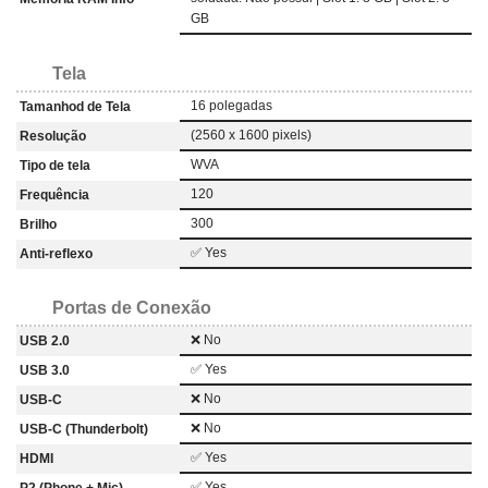
GB
Tela
16 polegadas
Tamanhod de Tela
(2560 x 1600 pixels)
Resolução
WVA
Tipo de tela
120
Frequência
300
Brilho
✅ Yes
Anti-reflexo
Portas de Conexão
❌ No
USB 2.0
✅ Yes
USB 3.0
❌ No
USB-C
❌ No
USB-C (Thunderbolt)
✅ Yes
HDMI
✅ Yes
P2 (Phone + Mic)