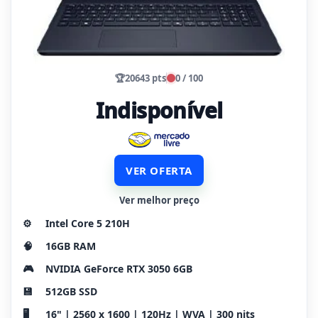
🏆
20643 pts
0 / 100
Indisponível
VER OFERTA
Ver melhor preço
⚙️
Intel Core 5 210H
🧠
16GB RAM
🎮
NVIDIA GeForce RTX 3050 6GB
💾
512GB SSD
🖥️
16" | 2560 x 1600 | 120Hz | WVA | 300 nits