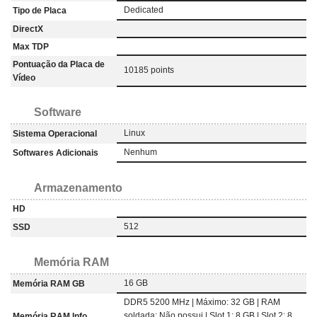
‎Dedicated
Tipo de Placa
DirectX
Max TDP
Pontuação da Placa de
10185 points
Vídeo
Software
Linux
Sistema Operacional
Nenhum
Softwares Adicionais
Armazenamento
HD
512
SSD
Memória RAM
16 GB
Memória RAM GB
DDR5 5200 MHz | Máximo: 32 GB | RAM
soldada: Não possui | Slot 1: 8 GB | Slot 2: 8
Memória RAM Info