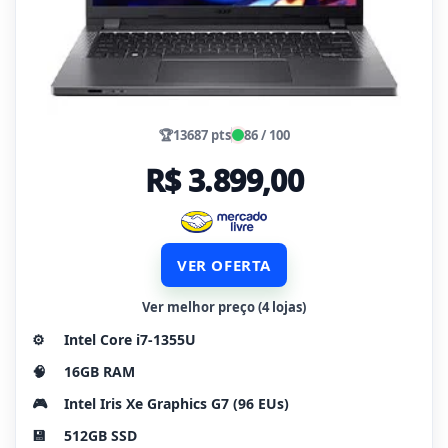
🏆
13687 pts
86 / 100
R$ 3.899,00
VER OFERTA
Ver melhor preço (4 lojas)
⚙️
Intel Core i7-1355U
🧠
16GB RAM
🎮
Intel Iris Xe Graphics G7 (96 EUs)
💾
512GB SSD