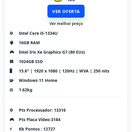
VER OFERTA
Ver melhor preço
⚙️
Intel Core i5-1334U
🧠
16GB RAM
🎮
Intel Iris Xe Graphics G7 (80 EUs)
💾
1024GB SSD
🖥️
15.6" | 1920 x 1080 | 120Hz | WVA | 250 nits
🧩
Windows 11 Home
⚖️
1.62kg
⚙️
Pts Processador: 13316
🎮
Pts Placa Vídeo:3184
⚡
Kb Pontos : 12727