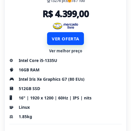
🏆
13276 pts
78 / 100
R$ 4.399,00
VER OFERTA
Ver melhor preço
⚙️
Intel Core i5-1335U
🧠
16GB RAM
🎮
Intel Iris Xe Graphics G7 (80 EUs)
💾
512GB SSD
🖥️
16" | 1920 x 1200 | 60Hz | IPS | nits
🧩
Linux
⚖️
1.85kg