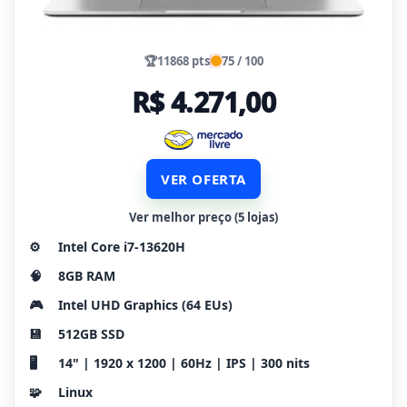
🏆
11868 pts
75 / 100
R$ 4.271,00
VER OFERTA
Ver melhor preço (5 lojas)
⚙️
Intel Core i7-13620H
🧠
8GB RAM
🎮
Intel UHD Graphics (64 EUs)
💾
512GB SSD
🖥️
14" | 1920 x 1200 | 60Hz | IPS | 300 nits
🧩
Linux