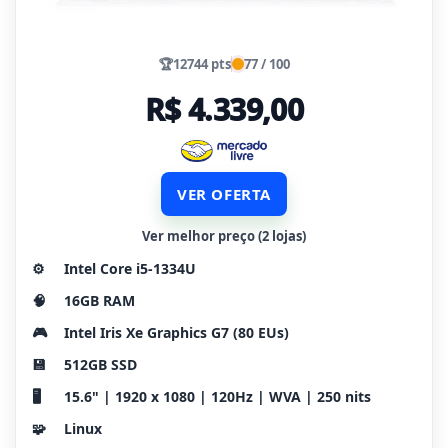
🏆
12744 pts
77 / 100
R$ 4.339,00
VER OFERTA
Ver melhor preço (2 lojas)
⚙️
Intel Core i5-1334U
🧠
16GB RAM
🎮
Intel Iris Xe Graphics G7 (80 EUs)
💾
512GB SSD
🖥️
15.6" | 1920 x 1080 | 120Hz | WVA | 250 nits
🧩
Linux