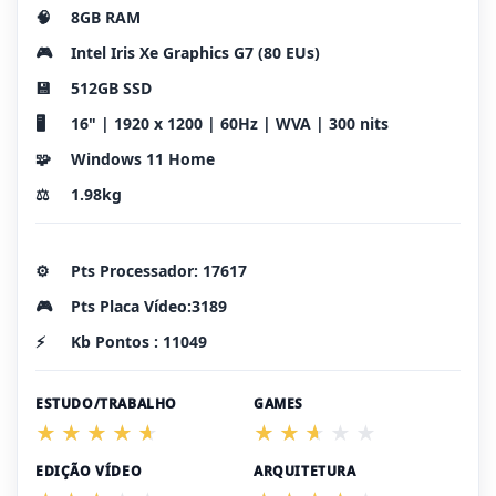
🧠
8GB RAM
🎮
Intel Iris Xe Graphics G7 (80 EUs)
💾
512GB SSD
🖥️
16" | 1920 x 1200 | 60Hz | WVA | 300 nits
🧩
Windows 11 Home
⚖️
1.98kg
⚙️
Pts Processador: 17617
🎮
Pts Placa Vídeo:3189
⚡
Kb Pontos : 11049
ESTUDO/TRABALHO
GAMES
EDIÇÃO VÍDEO
ARQUITETURA