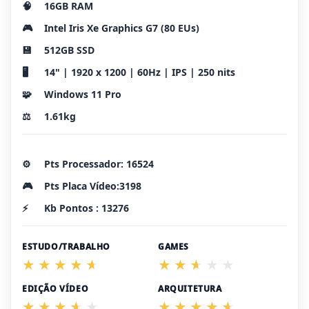
🧠
16GB RAM
🎮
Intel Iris Xe Graphics G7 (80 EUs)
💾
512GB SSD
🖥️
14" | 1920 x 1200 | 60Hz | IPS | 250 nits
🧩
Windows 11 Pro
⚖️
1.61kg
⚙️
Pts Processador: 16524
🎮
Pts Placa Vídeo:3198
⚡
Kb Pontos : 13276
ESTUDO/TRABALHO
GAMES
EDIÇÃO VÍDEO
ARQUITETURA