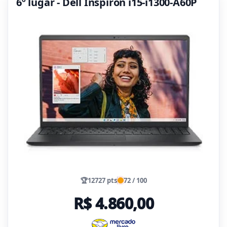
6º lugar - Dell Inspiron i15-i1300-A60P
🏆
12727 pts
72 / 100
R$ 4.860,00