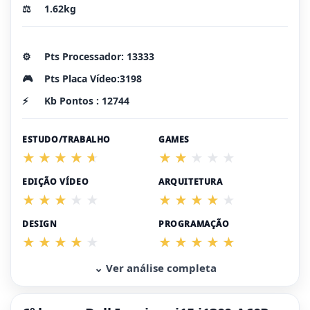
⚖️
1.62kg
⚙️
Pts Processador: 13333
🎮
Pts Placa Vídeo:3198
⚡
Kb Pontos : 12744
ESTUDO/TRABALHO
GAMES
EDIÇÃO VÍDEO
ARQUITETURA
DESIGN
PROGRAMAÇÃO
⌄ Ver análise completa