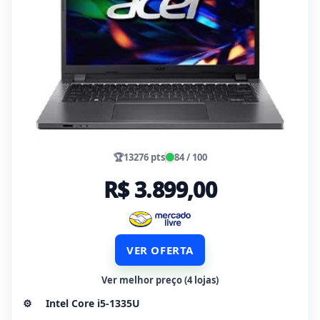
🏆
13276 pts
84 / 100
R$ 3.899,00
VER OFERTA
Ver melhor preço (4 lojas)
⚙️
Intel Core i5-1335U