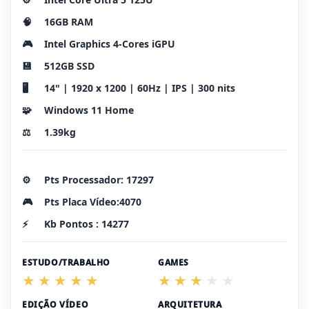
🧠
16GB RAM
🎮
Intel Graphics 4-Cores iGPU
💾
512GB SSD
🖥️
14" | 1920 x 1200 | 60Hz | IPS | 300 nits
🧩
Windows 11 Home
⚖️
1.39kg
⚙️
Pts Processador: 17297
🎮
Pts Placa Vídeo:4070
⚡
Kb Pontos : 14277
ESTUDO/TRABALHO
GAMES
EDIÇÃO VÍDEO
ARQUITETURA