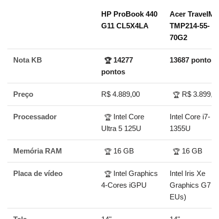
HP ProBook 440
Acer TravelMa
G11 CL5X4LA
TMP214-55-
70G2
Nota KB
14277
13687 pontos
🏆
pontos
Preço
R$ 4.889,00
R$ 3.899,0
🏆
Processador
Intel Core
Intel Core i7-
🏆
Ultra 5 125U
1355U
Memória RAM
16 GB
16 GB
🏆
🏆
Placa de vídeo
Intel Graphics
Intel Iris Xe
🏆
4-Cores iGPU
Graphics G7 (
EUs)