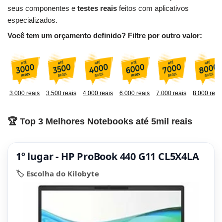
seus componentes e
testes reais
feitos com aplicativos
especializados.
Você tem um orçamento definido? Filtre por outro valor:
3.000 reais
3.500 reais
4.000 reais
6.000 reais
7.000 reais
8.000 reai
🏆 Top 3 Melhores Notebooks até 5mil reais
1º lugar - HP ProBook 440 G11 CL5X4LA
🏷️ Escolha do Kilobyte