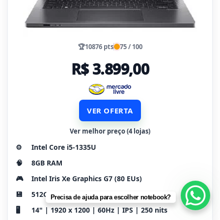
🏆
10876 pts
75 / 100
R$ 3.899,00
VER OFERTA
Ver melhor preço (4 lojas)
⚙️
Intel Core i5-1335U
🧠
8GB RAM
🎮
Intel Iris Xe Graphics G7 (80 EUs)
💾
512GB SSD
Precisa de ajuda para escolher notebook?
🖥️
14" | 1920 x 1200 | 60Hz | IPS | 250 nits