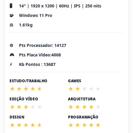
🖥️
14" | 1920 x 1200 | 60Hz | IPS | 250 nits
🧩
Windows 11 Pro
⚖️
1.61kg
⚙️
Pts Processador: 14127
🎮
Pts Placa Vídeo:4008
⚡
Kb Pontos : 13687
ESTUDO/TRABALHO
GAMES
EDIÇÃO VÍDEO
ARQUITETURA
DESIGN
PROGRAMAÇÃO