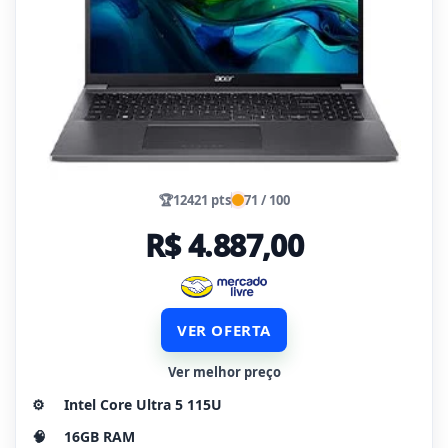
🏆
12421 pts
71 / 100
R$ 4.887,00
VER OFERTA
Ver melhor preço
⚙️
Intel Core Ultra 5 115U
🧠
16GB RAM