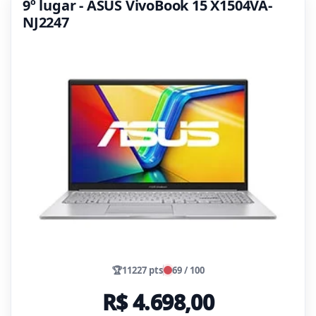
9º lugar - ASUS VivoBook 15 X1504VA-
NJ2247
🏆
11227 pts
69 / 100
R$ 4.698,00