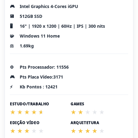
🎮
Intel Graphics 4-Cores iGPU
💾
512GB SSD
🖥️
16" | 1920 x 1200 | 60Hz | IPS | 300 nits
🧩
Windows 11 Home
⚖️
1.69kg
⚙️
Pts Processador: 11556
🎮
Pts Placa Vídeo:3171
⚡
Kb Pontos : 12421
ESTUDO/TRABALHO
GAMES
EDIÇÃO VÍDEO
ARQUITETURA