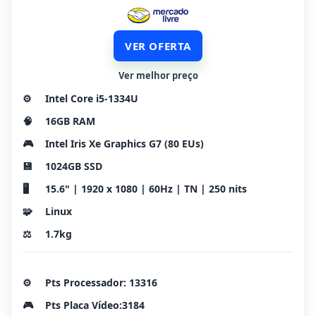
VER OFERTA
Ver melhor preço
⚙️
Intel Core i5-1334U
🧠
16GB RAM
🎮
Intel Iris Xe Graphics G7 (80 EUs)
💾
1024GB SSD
🖥️
15.6" | 1920 x 1080 | 60Hz | TN | 250 nits
🧩
Linux
⚖️
1.7kg
⚙️
Pts Processador: 13316
🎮
Pts Placa Vídeo:3184