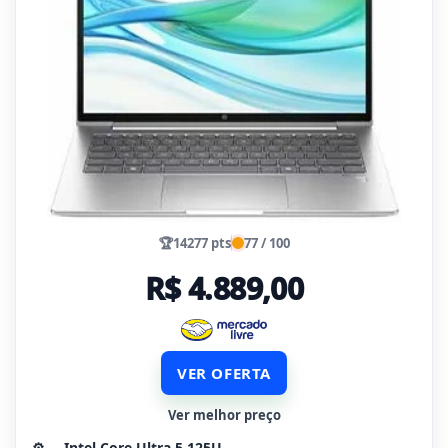
🏆
14277 pts
77 / 100
R$ 4.889,00
VER OFERTA
Ver melhor preço
⚙️
Intel Core Ultra 5 125U