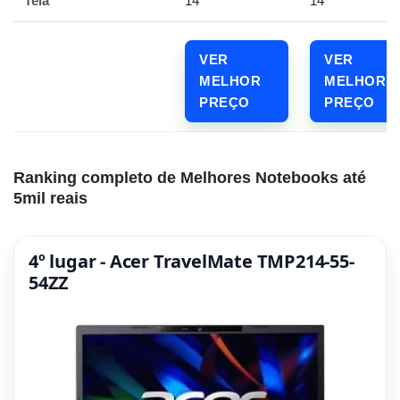
Tela
14"
14"
VER
VER
MELHOR
MELHOR
PREÇO
PREÇO
Ranking completo de Melhores Notebooks até
5mil reais
4º lugar - Acer TravelMate TMP214-55-
54ZZ