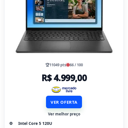
🏆
11049 pts
66 / 100
R$ 4.999,00
VER OFERTA
Ver melhor preço
⚙️
Intel Core 5 120U