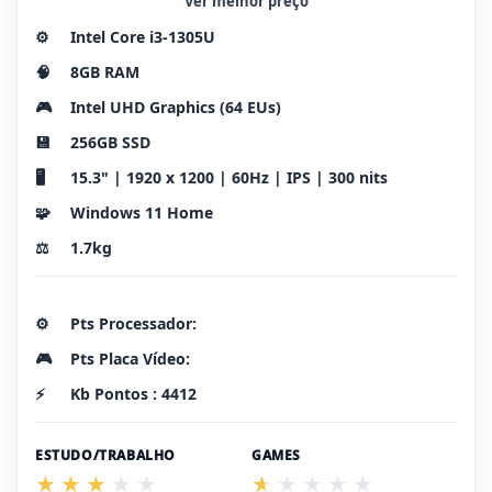
Ver melhor preço
⚙️
Intel Core i3-1305U
🧠
8GB RAM
🎮
Intel UHD Graphics (64 EUs)
💾
256GB SSD
🖥️
15.3" | 1920 x 1200 | 60Hz | IPS | 300 nits
🧩
Windows 11 Home
⚖️
1.7kg
⚙️
Pts Processador:
🎮
Pts Placa Vídeo:
⚡
Kb Pontos : 4412
ESTUDO/TRABALHO
GAMES