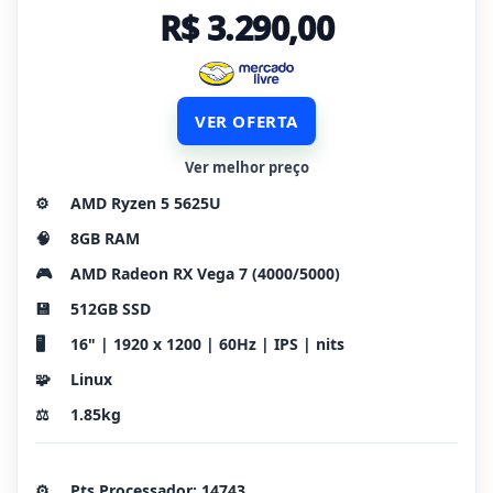
R$ 3.290,00
VER OFERTA
Ver melhor preço
⚙️
AMD Ryzen 5 5625U
🧠
8GB RAM
🎮
AMD Radeon RX Vega 7 (4000/5000)
💾
512GB SSD
🖥️
16" | 1920 x 1200 | 60Hz | IPS | nits
🧩
Linux
⚖️
1.85kg
⚙️
Pts Processador: 14743