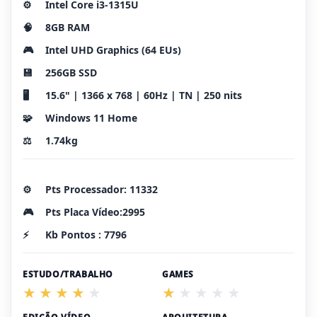
⚙️
Intel Core i3-1315U
🧠
8GB RAM
🎮
Intel UHD Graphics (64 EUs)
💾
256GB SSD
🖥️
15.6" | 1366 x 768 | 60Hz | TN | 250 nits
🧩
Windows 11 Home
⚖️
1.74kg
⚙️
Pts Processador: 11332
🎮
Pts Placa Vídeo:2995
⚡
Kb Pontos : 7796
ESTUDO/TRABALHO
GAMES