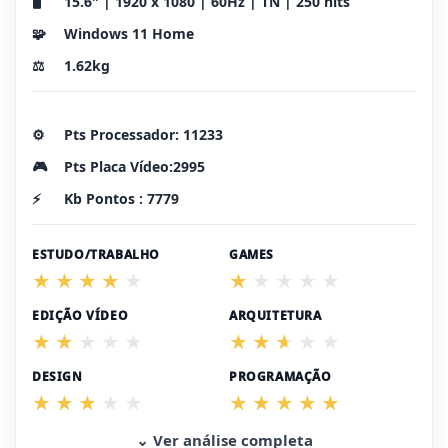
🖥️
15.6" | 1920 x 1080 | 60Hz | TN | 250 nits
🧩
Windows 11 Home
⚖️
1.62kg
⚙️
Pts Processador: 11233
🎮
Pts Placa Vídeo:2995
⚡
Kb Pontos : 7779
ESTUDO/TRABALHO
GAMES
EDIÇÃO VÍDEO
ARQUITETURA
DESIGN
PROGRAMAÇÃO
⌄ Ver análise completa