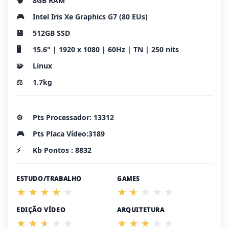
🧠
8GB RAM
🎮
Intel Iris Xe Graphics G7 (80 EUs)
💾
512GB SSD
🖥️
15.6" | 1920 x 1080 | 60Hz | TN | 250 nits
🧩
Linux
⚖️
1.7kg
⚙️
Pts Processador: 13312
🎮
Pts Placa Vídeo:3189
⚡
Kb Pontos : 8832
ESTUDO/TRABALHO
GAMES
EDIÇÃO VÍDEO
ARQUITETURA