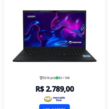
🏆
9216 pts
83 / 100
R$ 2.789,00