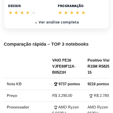
DESIGN
PROGRAMAÇÃO
⌄ Ver análise completa
Comparação rápida – TOP 3 notebooks
VAIO FE16
Positivo Visio
VJFE69F11X-
R15M R58256B
B0521H
15
Nota KB
9737 pontos
9216 pontos
🏆
Preço
R$ 3.290,00
R$ 2.789,0
🏆
Processador
AMD Ryzen
AMD Ryzen 5
🏆