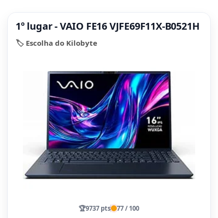
1º lugar - VAIO FE16 VJFE69F11X-B0521H
🏷️ Escolha do Kilobyte
🏆
9737 pts
77 / 100