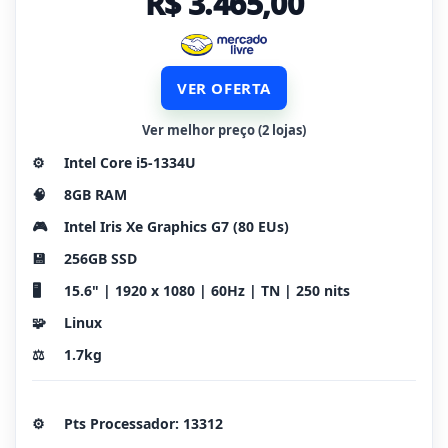
R$ 3.465,00
VER OFERTA
Ver melhor preço (2 lojas)
⚙️
Intel Core i5-1334U
🧠
8GB RAM
🎮
Intel Iris Xe Graphics G7 (80 EUs)
💾
256GB SSD
🖥️
15.6" | 1920 x 1080 | 60Hz | TN | 250 nits
🧩
Linux
⚖️
1.7kg
⚙️
Pts Processador: 13312