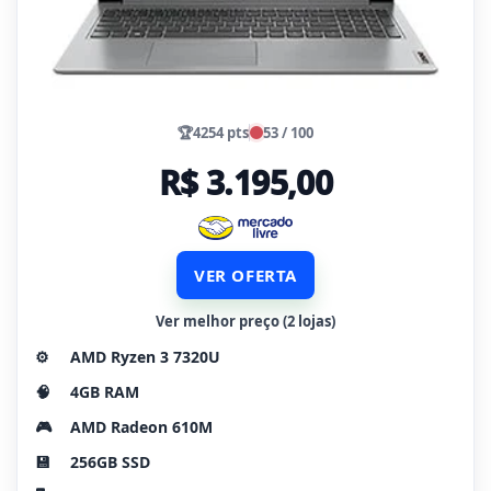
🏆
4254 pts
53 / 100
R$ 3.195,00
VER OFERTA
Ver melhor preço (2 lojas)
⚙️
AMD Ryzen 3 7320U
🧠
4GB RAM
🎮
AMD Radeon 610M
💾
256GB SSD