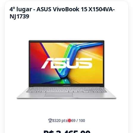
4º lugar - ASUS VivoBook 15 X1504VA-
NJ1739
🏆
8320 pts
69 / 100