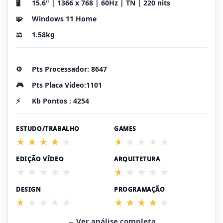
🖥️
15.6" | 1366 x 768 | 60Hz | TN | 220 nits
🧩
Windows 11 Home
⚖️
1.58kg
⚙️
Pts Processador: 8647
🎮
Pts Placa Vídeo:1101
⚡
Kb Pontos : 4254
ESTUDO/TRABALHO
GAMES
EDIÇÃO VÍDEO
ARQUITETURA
DESIGN
PROGRAMAÇÃO
⌄ Ver análise completa