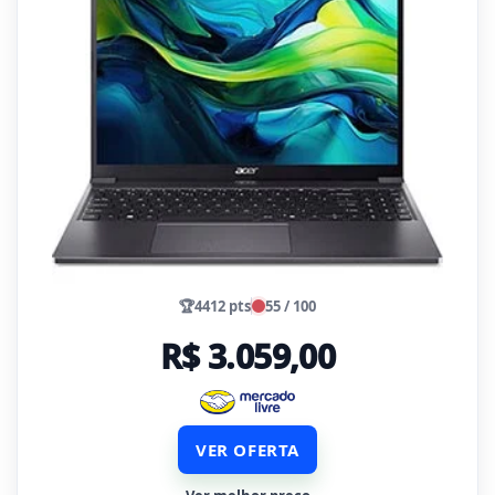
🏆
4412 pts
55 / 100
R$ 3.059,00
VER OFERTA