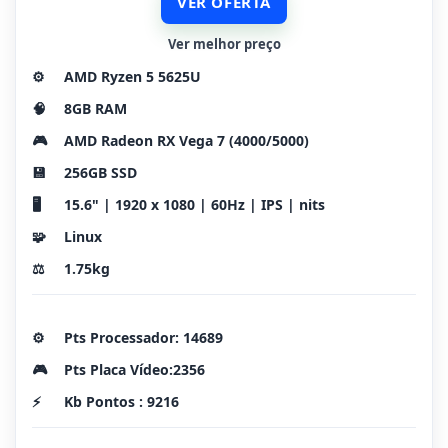
VER OFERTA
Ver melhor preço
⚙️
AMD Ryzen 5 5625U
🧠
8GB RAM
🎮
AMD Radeon RX Vega 7 (4000/5000)
💾
256GB SSD
🖥️
15.6" | 1920 x 1080 | 60Hz | IPS | nits
🧩
Linux
⚖️
1.75kg
⚙️
Pts Processador: 14689
🎮
Pts Placa Vídeo:2356
⚡
Kb Pontos : 9216