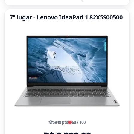
7º lugar - Lenovo IdeaPad 1 82X5S00500
🏆
5948 pts
60 / 100