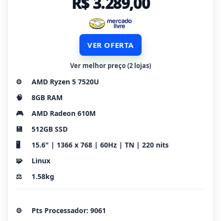
R$ 3.289,00
VER OFERTA
Ver melhor preço (2 lojas)
⚙️
AMD Ryzen 5 7520U
🧠
8GB RAM
🎮
AMD Radeon 610M
💾
512GB SSD
🖥️
15.6" | 1366 x 768 | 60Hz | TN | 220 nits
🧩
Linux
⚖️
1.58kg
⚙️
Pts Processador: 9061