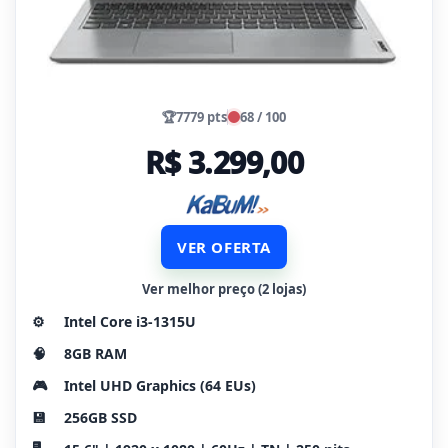
🏆
7779 pts
68 / 100
R$ 3.299,00
VER OFERTA
Ver melhor preço (2 lojas)
⚙️
Intel Core i3-1315U
🧠
8GB RAM
🎮
Intel UHD Graphics (64 EUs)
💾
256GB SSD