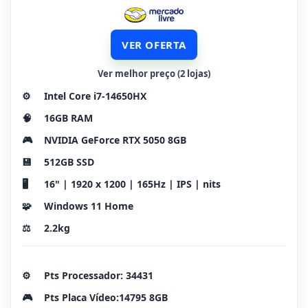
VER OFERTA
Ver melhor preço (2 lojas)
⚙️
Intel Core i7-14650HX
🧠
16GB RAM
🎮
NVIDIA GeForce RTX 5050 8GB
💾
512GB SSD
🖥️
16" | 1920 x 1200 | 165Hz | IPS | nits
🧩
Windows 11 Home
⚖️
2.2kg
⚙️
Pts Processador: 34431
🎮
Pts Placa Vídeo:14795 8GB