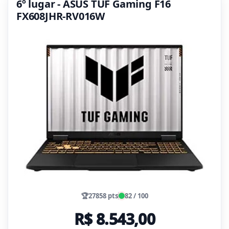
6º lugar - ASUS TUF Gaming F16
FX608JHR-RV016W
🏆
27858 pts
82 / 100
R$ 8.543,00