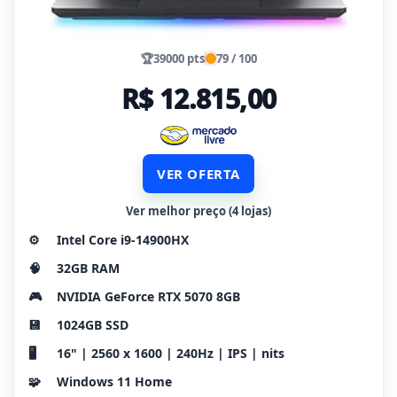
🏆
39000 pts
79 / 100
R$ 12.815,00
VER OFERTA
Ver melhor preço (4 lojas)
⚙️
Intel Core i9-14900HX
🧠
32GB RAM
🎮
NVIDIA GeForce RTX 5070 8GB
💾
1024GB SSD
🖥️
16" | 2560 x 1600 | 240Hz | IPS | nits
🧩
Windows 11 Home