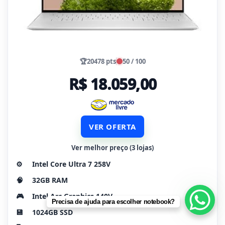
🏆
20478 pts
50 / 100
R$ 18.059,00
VER OFERTA
Ver melhor preço (3 lojas)
⚙️
Intel Core Ultra 7 258V
🧠
32GB RAM
🎮
Intel Arc Graphics 140V
Precisa de ajuda para escolher notebook?
💾
1024GB SSD