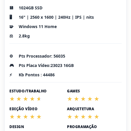
💾
1024GB SSD
🖥️
16" | 2560 x 1600 | 240Hz | IPS | nits
🧩
Windows 11 Home
⚖️
2.8kg
⚙️
Pts Processador: 56035
🎮
Pts Placa Vídeo:23023 16GB
⚡
Kb Pontos : 44486
ESTUDO/TRABALHO
GAMES
EDIÇÃO VÍDEO
ARQUITETURA
DESIGN
PROGRAMAÇÃO