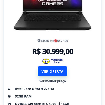
🏆
44486 pts
55 / 100
R$ 30.999,00
VER OFERTA
Ver melhor preço
⚙️
Intel Core Ultra 9 275HX
🧠
32GB RAM
🎮
NVIDIA GeForce RTX 5070 Ti 16GB