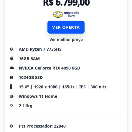
R$ 6.799,00
VER OFERTA
Ver melhor preço
⚙️
AMD Ryzen 7 7735HS
🧠
16GB RAM
🎮
NVIDIA GeForce RTX 4050 6GB
💾
1024GB SSD
🖥️
15.6" | 1920 x 1080 | 165Hz | IPS | 300 nits
🧩
Windows 11 Home
⚖️
2.11kg
⚙️
Pts Processador: 22840