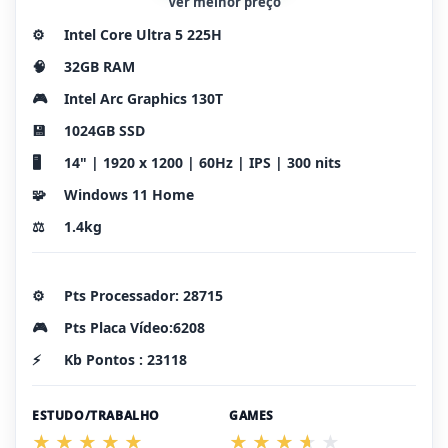
Ver melhor preço
⚙️
Intel Core Ultra 5 225H
🧠
32GB RAM
🎮
Intel Arc Graphics 130T
💾
1024GB SSD
🖥️
14" | 1920 x 1200 | 60Hz | IPS | 300 nits
🧩
Windows 11 Home
⚖️
1.4kg
⚙️
Pts Processador: 28715
🎮
Pts Placa Vídeo:6208
⚡
Kb Pontos : 23118
ESTUDO/TRABALHO
GAMES