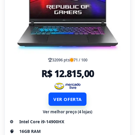
🏆
32096 pts
71 / 100
R$ 12.815,00
VER OFERTA
Ver melhor preço (4 lojas)
⚙️
Intel Core i9-14900HX
🧠
16GB RAM