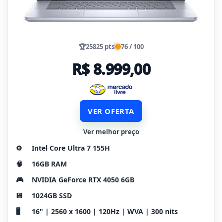
🏆
25825 pts
76 / 100
R$ 8.999,00
VER OFERTA
Ver melhor preço
⚙️
Intel Core Ultra 7 155H
🧠
16GB RAM
🎮
NVIDIA GeForce RTX 4050 6GB
💾
1024GB SSD
🖥️
16" | 2560 x 1600 | 120Hz | WVA | 300 nits