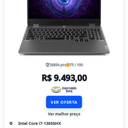
🏆
26894 pts
75 / 100
R$ 9.493,00
VER OFERTA
Ver melhor preço
⚙️
Intel Core i7-13650HX