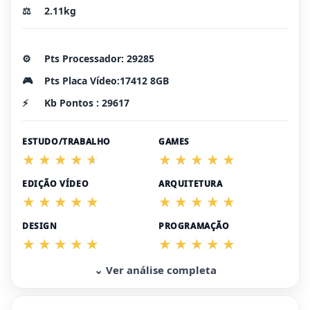
⚖️
2.11kg
⚙️
Pts Processador: 29285
🎮
Pts Placa Vídeo:17412 8GB
⚡
Kb Pontos : 29617
ESTUDO/TRABALHO
GAMES
EDIÇÃO VÍDEO
ARQUITETURA
DESIGN
PROGRAMAÇÃO
⌄ Ver análise completa