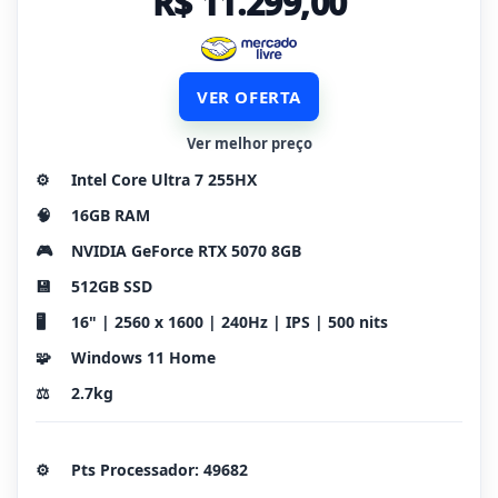
R$ 11.299,00
VER OFERTA
Ver melhor preço
⚙️
Intel Core Ultra 7 255HX
🧠
16GB RAM
🎮
NVIDIA GeForce RTX 5070 8GB
💾
512GB SSD
🖥️
16" | 2560 x 1600 | 240Hz | IPS | 500 nits
🧩
Windows 11 Home
⚖️
2.7kg
⚙️
Pts Processador: 49682