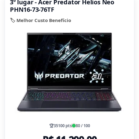
3º lugar - Acer Predator Helios Neo
PHN16-73-76TF
🏷️ Melhor Custo Benefício
🏆
35100 pts
80 / 100