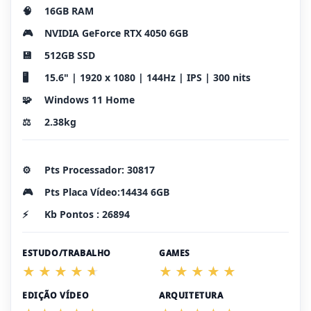
🧠
16GB RAM
🎮
NVIDIA GeForce RTX 4050 6GB
💾
512GB SSD
🖥️
15.6" | 1920 x 1080 | 144Hz | IPS | 300 nits
🧩
Windows 11 Home
⚖️
2.38kg
⚙️
Pts Processador: 30817
🎮
Pts Placa Vídeo:14434 6GB
⚡
Kb Pontos : 26894
ESTUDO/TRABALHO
GAMES
EDIÇÃO VÍDEO
ARQUITETURA