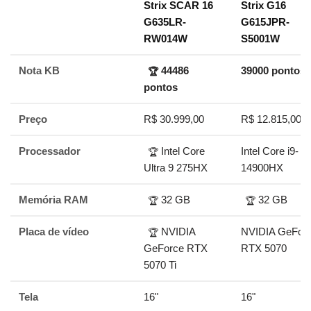
Strix SCAR 16
Strix G16
G635LR-
G615JPR-
RW014W
S5001W
Nota KB
44486
39000 pontos
🏆
pontos
Preço
R$ 30.999,00
R$ 12.815,00
Processador
Intel Core
Intel Core i9-
🏆
Ultra 9 275HX
14900HX
Memória RAM
32 GB
32 GB
🏆
🏆
Placa de vídeo
NVIDIA
NVIDIA GeFor
🏆
GeForce RTX
RTX 5070
5070 Ti
Tela
16"
16"