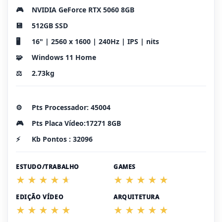
🎮
NVIDIA GeForce RTX 5060 8GB
💾
512GB SSD
🖥️
16" | 2560 x 1600 | 240Hz | IPS | nits
🧩
Windows 11 Home
⚖️
2.73kg
⚙️
Pts Processador: 45004
🎮
Pts Placa Vídeo:17271 8GB
⚡
Kb Pontos : 32096
ESTUDO/TRABALHO
GAMES
EDIÇÃO VÍDEO
ARQUITETURA