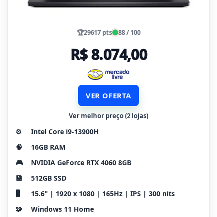
🏆
29617 pts
88 / 100
R$ 8.074,00
VER OFERTA
Ver melhor preço (2 lojas)
⚙️
Intel Core i9-13900H
🧠
16GB RAM
🎮
NVIDIA GeForce RTX 4060 8GB
💾
512GB SSD
🖥️
15.6" | 1920 x 1080 | 165Hz | IPS | 300 nits
🧩
Windows 11 Home