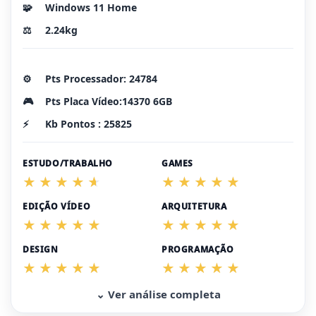
🧩
Windows 11 Home
⚖️
2.24kg
⚙️
Pts Processador: 24784
🎮
Pts Placa Vídeo:14370 6GB
⚡
Kb Pontos : 25825
ESTUDO/TRABALHO
GAMES
EDIÇÃO VÍDEO
ARQUITETURA
DESIGN
PROGRAMAÇÃO
⌄ Ver análise completa