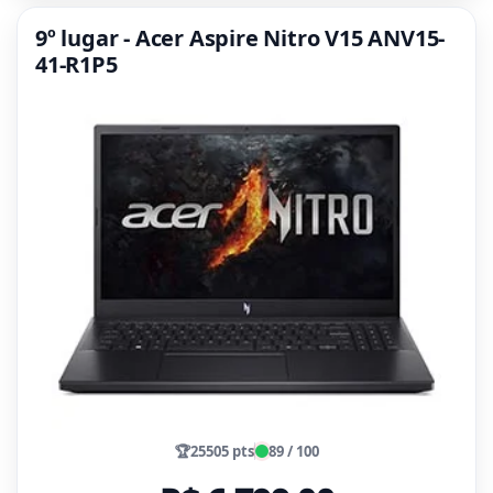
9º lugar - Acer Aspire Nitro V15 ANV15-
41-R1P5
🏆
25505 pts
89 / 100