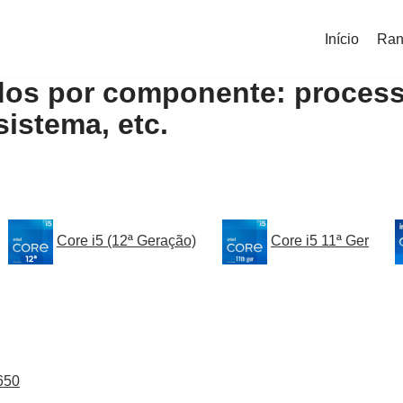
Início
Ran
dos por componente: process
sistema, etc.
Core i5 (12ª Geração)
Core i5 11ª Ger
650