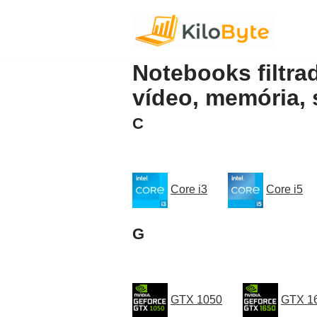
Pular
para
Notebooks filtra
o
vídeo, memória, 
conteúdo
C
Core i3
Core i5
G
GTX 1050
GTX 1