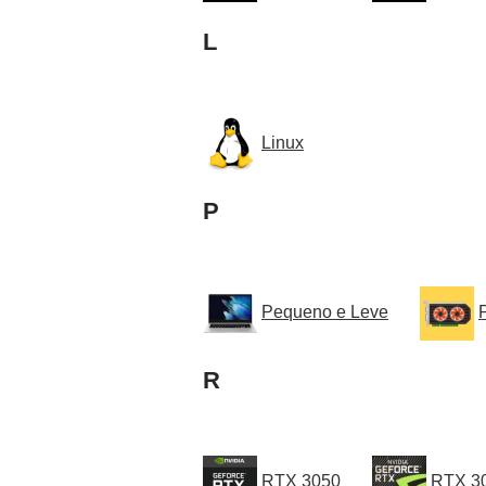
L
Linux
P
Pequeno e Leve
R
RTX 3050
RTX 3