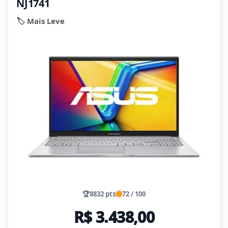
NJ1741
🏷️ Mais Leve
🏆
8832 pts
72 / 100
R$ 3.438,00