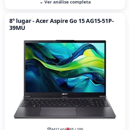
⌄ Ver análise completa
8º lugar - Acer Aspire Go 15 AG15-51P-
39MU
🏆
4412 pts
55 / 100