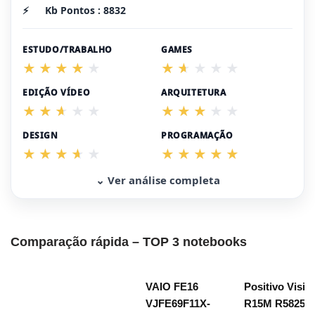
⚡
Kb Pontos : 8832
ESTUDO/TRABALHO
GAMES
EDIÇÃO VÍDEO
ARQUITETURA
DESIGN
PROGRAMAÇÃO
⌄ Ver análise completa
Comparação rápida – TOP 3 notebooks
VAIO FE16
Positivo Visio
VJFE69F11X-
R15M R58256B