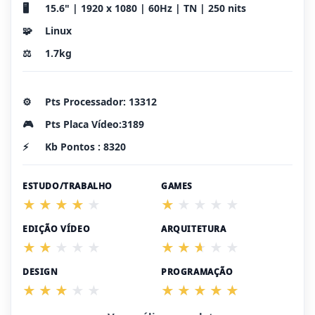
🖥️
15.6" | 1920 x 1080 | 60Hz | TN | 250 nits
🧩
Linux
⚖️
1.7kg
⚙️
Pts Processador: 13312
🎮
Pts Placa Vídeo:3189
⚡
Kb Pontos : 8320
ESTUDO/TRABALHO
GAMES
EDIÇÃO VÍDEO
ARQUITETURA
DESIGN
PROGRAMAÇÃO