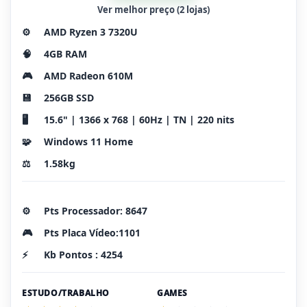
Ver melhor preço (2 lojas)
⚙️
AMD Ryzen 3 7320U
🧠
4GB RAM
🎮
AMD Radeon 610M
💾
256GB SSD
🖥️
15.6" | 1366 x 768 | 60Hz | TN | 220 nits
🧩
Windows 11 Home
⚖️
1.58kg
⚙️
Pts Processador: 8647
🎮
Pts Placa Vídeo:1101
⚡
Kb Pontos : 4254
ESTUDO/TRABALHO
GAMES