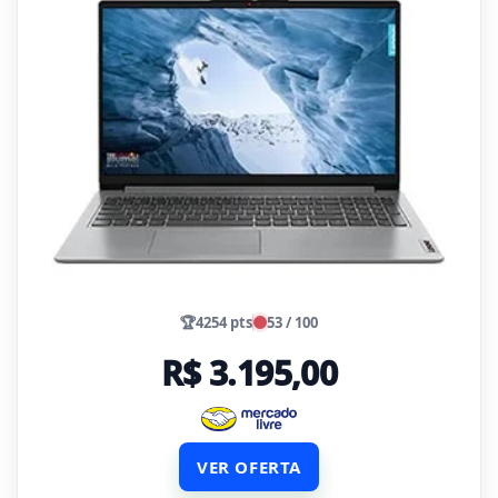
🏆
4254 pts
53 / 100
R$ 3.195,00
VER OFERTA