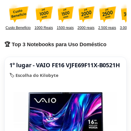
Custo Benefício
1000 Reais
1500 reais
2000 reais
2.500 reais
3.000 
🏆 Top 3 Notebooks para Uso Doméstico
1º lugar - VAIO FE16 VJFE69F11X-B0521H
🏷️ Escolha do Kilobyte