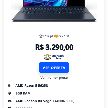
🏆
9737 pts
77 / 100
R$ 3.290,00
VER OFERTA
Ver melhor preço
⚙️
AMD Ryzen 5 5625U
🧠
8GB RAM
🎮
AMD Radeon RX Vega 7 (4000/5000)