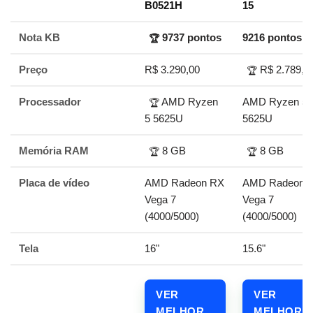
B0521H
15
Nota KB
9737 pontos
9216 pontos
🏆
Preço
R$ 3.290,00
R$ 2.789,0
🏆
Processador
AMD Ryzen
AMD Ryzen 5
🏆
5 5625U
5625U
Memória RAM
8 GB
8 GB
🏆
🏆
Placa de vídeo
AMD Radeon RX
AMD Radeon 
Vega 7
Vega 7
(4000/5000)
(4000/5000)
Tela
16"
15.6"
VER
VER
MELHOR
MELHOR