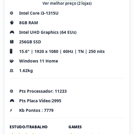
Ver melhor preço (2 lojas)
⚙️
Intel Core i3-1315U
🧠
8GB RAM
🎮
Intel UHD Graphics (64 EUs)
💾
256GB SSD
🖥️
15.6" | 1920 x 1080 | 60Hz | TN | 250 nits
🧩
Windows 11 Home
⚖️
1.62kg
⚙️
Pts Processador: 11233
🎮
Pts Placa Vídeo:2995
⚡
Kb Pontos : 7779
ESTUDO/TRABALHO
GAMES