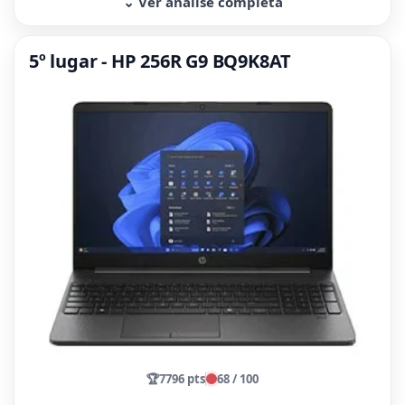
⌄ Ver análise completa
5º lugar - HP 256R G9 BQ9K8AT
🏆
7796 pts
68 / 100