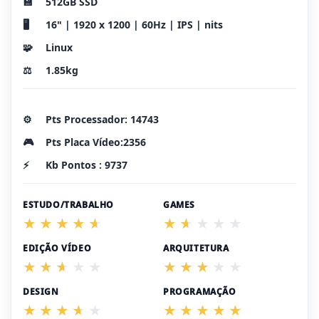
💾
512GB SSD
🖥️
16" | 1920 x 1200 | 60Hz | IPS | nits
🧩
Linux
⚖️
1.85kg
⚙️
Pts Processador: 14743
🎮
Pts Placa Vídeo:2356
⚡
Kb Pontos : 9737
ESTUDO/TRABALHO
GAMES
EDIÇÃO VÍDEO
ARQUITETURA
DESIGN
PROGRAMAÇÃO