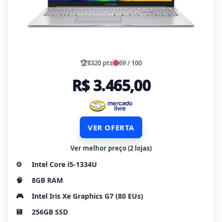
🏆
8320 pts
69 / 100
R$ 3.465,00
VER OFERTA
Ver melhor preço (2 lojas)
⚙️
Intel Core i5-1334U
🧠
8GB RAM
🎮
Intel Iris Xe Graphics G7 (80 EUs)
💾
256GB SSD