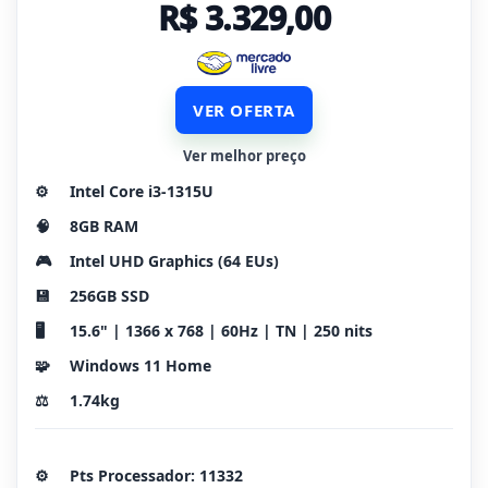
R$ 3.329,00
VER OFERTA
Ver melhor preço
⚙️
Intel Core i3-1315U
🧠
8GB RAM
🎮
Intel UHD Graphics (64 EUs)
💾
256GB SSD
🖥️
15.6" | 1366 x 768 | 60Hz | TN | 250 nits
🧩
Windows 11 Home
⚖️
1.74kg
⚙️
Pts Processador: 11332