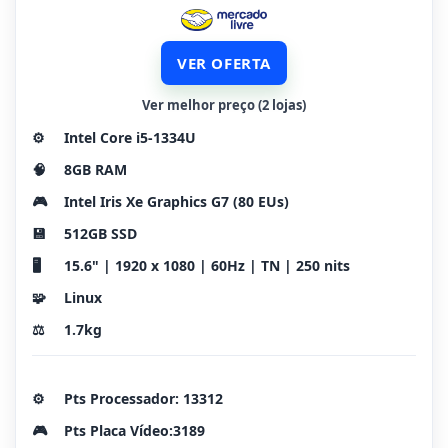
VER OFERTA
Ver melhor preço (2 lojas)
⚙️
Intel Core i5-1334U
🧠
8GB RAM
🎮
Intel Iris Xe Graphics G7 (80 EUs)
💾
512GB SSD
🖥️
15.6" | 1920 x 1080 | 60Hz | TN | 250 nits
🧩
Linux
⚖️
1.7kg
⚙️
Pts Processador: 13312
🎮
Pts Placa Vídeo:3189