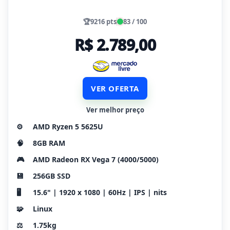
🏆
9216 pts
83 / 100
R$ 2.789,00
VER OFERTA
Ver melhor preço
⚙️
AMD Ryzen 5 5625U
🧠
8GB RAM
🎮
AMD Radeon RX Vega 7 (4000/5000)
💾
256GB SSD
🖥️
15.6" | 1920 x 1080 | 60Hz | IPS | nits
🧩
Linux
⚖️
1.75kg