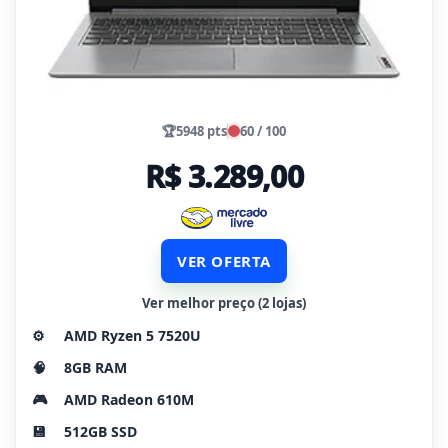
🏆
5948 pts
60 / 100
R$ 3.289,00
VER OFERTA
Ver melhor preço (2 lojas)
⚙️
AMD Ryzen 5 7520U
🧠
8GB RAM
🎮
AMD Radeon 610M
💾
512GB SSD