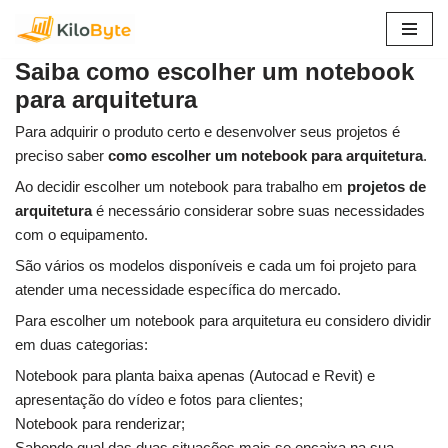
Pular
Saiba como escolher um notebook
para
para arquitetura
o
conteúdo
Para adquirir o produto certo e desenvolver seus projetos é
preciso saber
como escolher um notebook para arquitetura
.
Ao decidir escolher um notebook para trabalho em
projetos de
arquitetura
é necessário considerar sobre suas necessidades
com o equipamento.
São vários os modelos disponíveis e cada um foi projeto para
atender uma necessidade específica do mercado.
Para escolher um notebook para arquitetura eu considero dividir
em duas categorias:
Notebook para planta baixa apenas (Autocad e Revit) e
apresentação do vídeo e fotos para clientes;
Notebook para renderizar;
Sabendo qual das duas situações mais se encaixa na sua