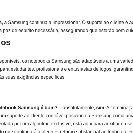
a, a Samsung continua a impressionar. O suporte ao cliente é ace
a paz de espírito necessária, assegurando que estarão bem cu
los
poníveis, os notebooks Samsung são adaptáveis a uma varie
ara estudantes, profissionais e entusiastas de jogos, garanti
às suas exigências específicas.
tebook Samsung é bom?
– absolutamente,
sim
. A combinaç
e um suporte ao cliente confiável posiciona a Samsung como um
ntada por um algoritmo exclusivo, está aqui para auxiliar na 
o que continuará a oferecer retorno substancial ao longo do t