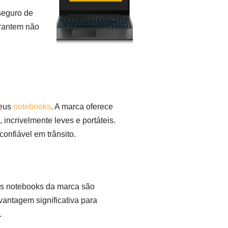
seguro de
arantem não
seus
notebooks
. A marca oferece
incrivelmente leves e portáteis.
onfiável em trânsito.
Os notebooks da marca são
vantagem significativa para
.