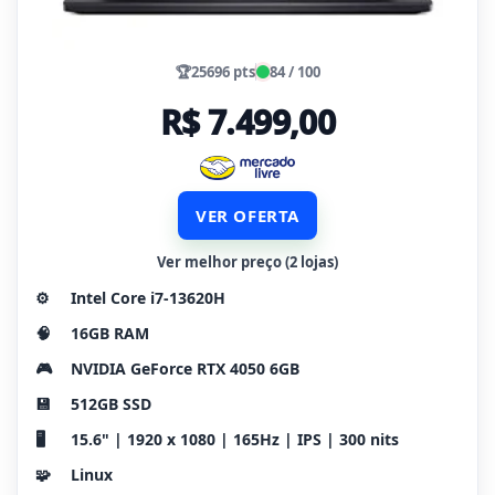
🏆
25696 pts
84 / 100
R$ 7.499,00
VER OFERTA
Ver melhor preço (2 lojas)
⚙️
Intel Core i7-13620H
🧠
16GB RAM
🎮
NVIDIA GeForce RTX 4050 6GB
💾
512GB SSD
🖥️
15.6" | 1920 x 1080 | 165Hz | IPS | 300 nits
🧩
Linux