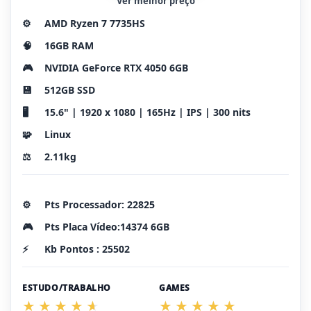
Ver melhor preço
⚙️
AMD Ryzen 7 7735HS
🧠
16GB RAM
🎮
NVIDIA GeForce RTX 4050 6GB
💾
512GB SSD
🖥️
15.6" | 1920 x 1080 | 165Hz | IPS | 300 nits
🧩
Linux
⚖️
2.11kg
⚙️
Pts Processador: 22825
🎮
Pts Placa Vídeo:14374 6GB
⚡
Kb Pontos : 25502
ESTUDO/TRABALHO
GAMES