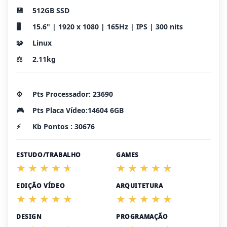
💾
512GB SSD
🖥️
15.6" | 1920 x 1080 | 165Hz | IPS | 300 nits
🧩
Linux
⚖️
2.11kg
⚙️
Pts Processador: 23690
🎮
Pts Placa Vídeo:14604 6GB
⚡
Kb Pontos : 30676
ESTUDO/TRABALHO
GAMES
EDIÇÃO VÍDEO
ARQUITETURA
DESIGN
PROGRAMAÇÃO