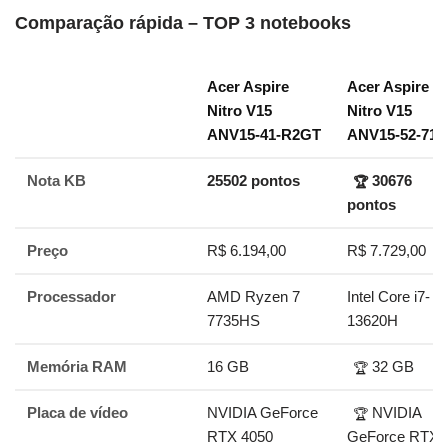
Comparação rápida – TOP 3 notebooks
Acer Aspire
Acer Aspire
Nitro V15
Nitro V15
ANV15-41-R2GT
ANV15-52-712
Nota KB
25502 pontos
30676
🏆
pontos
Preço
R$ 6.194,00
R$ 7.729,00
Processador
AMD Ryzen 7
Intel Core i7-
7735HS
13620H
Memória RAM
16 GB
32 GB
🏆
Placa de vídeo
NVIDIA GeForce
NVIDIA
🏆
RTX 4050
GeForce RTX