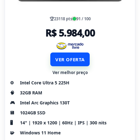
🏆
23118 pts
91 / 100
R$ 5.984,00
VER OFERTA
Ver melhor preço
⚙️
Intel Core Ultra 5 225H
🧠
32GB RAM
🎮
Intel Arc Graphics 130T
💾
1024GB SSD
🖥️
14" | 1920 x 1200 | 60Hz | IPS | 300 nits
🧩
Windows 11 Home