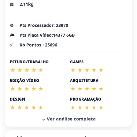
⚖️
2.11kg
⚙️
Pts Processador: 23970
🎮
Pts Placa Vídeo:14377 6GB
⚡
Kb Pontos : 25696
ESTUDO/TRABALHO
GAMES
EDIÇÃO VÍDEO
ARQUITETURA
DESIGN
PROGRAMAÇÃO
⌄ Ver análise completa