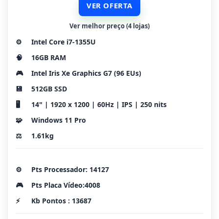
VER OFERTA
Ver melhor preço (4 lojas)
⚙️
Intel Core i7-1355U
🧠
16GB RAM
🎮
Intel Iris Xe Graphics G7 (96 EUs)
💾
512GB SSD
🖥️
14" | 1920 x 1200 | 60Hz | IPS | 250 nits
🧩
Windows 11 Pro
⚖️
1.61kg
⚙️
Pts Processador: 14127
🎮
Pts Placa Vídeo:4008
⚡
Kb Pontos : 13687