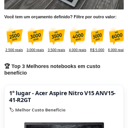
Você tem um orçamento definido? Filtre por outro valor:
2.500 reais
3.000 reais
3.500 reais
4.000 reais
R$ 5.000
6.000 reais
🏆 Top 3 Melhores notebooks em custo
benefício
1º lugar - Acer Aspire Nitro V15 ANV15-
41-R2GT
🏷️ Melhor Custo Benefício