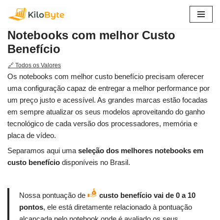
Pular
Notebooks com melhor Custo
para
Benefício
o
conteúdo
🔗 Todos os Valores
Os notebooks com melhor custo benefício precisam oferecer
uma configuração capaz de entregar a melhor performance por
um preço justo e acessível. As grandes marcas estão focadas
em sempre atualizar os seus modelos aproveitando do ganho
tecnológico de cada versão dos processadores, memória e
placa de vídeo.
Separamos aqui uma
seleção dos melhores notebooks em
custo benefício
disponíveis no Brasil.
Nossa pontuação de
custo benefício vai de 0 a 10
pontos
, ele está diretamente relacionado à pontuação
alcançada pelo notebook onde é avaliado os seus