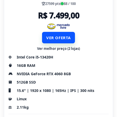
🏆
27599 pts
88 / 100
R$ 7.499,00
VER OFERTA
Ver melhor preço (2 lojas)
⚙️
Intel Core i5-13420H
🧠
16GB RAM
🎮
NVIDIA GeForce RTX 4060 8GB
💾
512GB SSD
🖥️
15.6" | 1920 x 1080 | 165Hz | IPS | 300 nits
🧩
Linux
⚖️
2.11kg