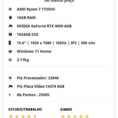
Ver melhor preço
⚙️
AMD Ryzen 7 7735HS
🧠
16GB RAM
🎮
NVIDIA GeForce RTX 4050 6GB
💾
1024GB SSD
🖥️
15.6" | 1920 x 1080 | 165Hz | IPS | 300 nits
🧩
Windows 11 Home
⚖️
2.11kg
⚙️
Pts Processador: 22840
🎮
Pts Placa Vídeo:14374 6GB
⚡
Kb Pontos : 25505
ESTUDO/TRABALHO
GAMES