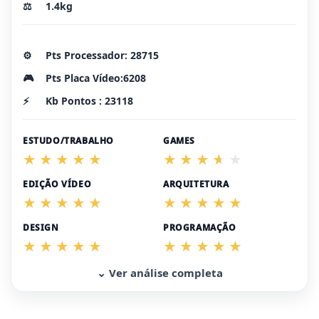
⚖️
1.4kg
⚙️
Pts Processador: 28715
🎮
Pts Placa Vídeo:6208
⚡
Kb Pontos : 23118
ESTUDO/TRABALHO
GAMES
EDIÇÃO VÍDEO
ARQUITETURA
DESIGN
PROGRAMAÇÃO
⌄ Ver análise completa