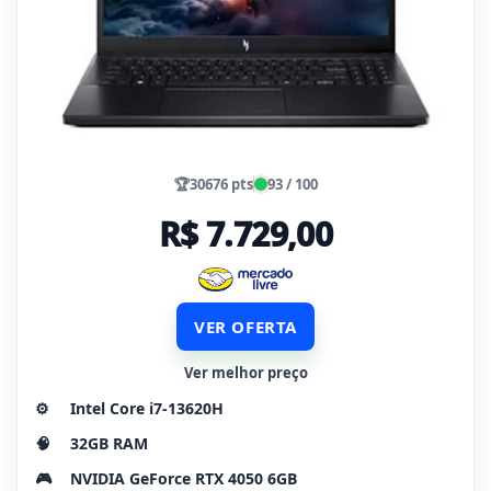
🏆
30676 pts
93 / 100
R$ 7.729,00
VER OFERTA
Ver melhor preço
⚙️
Intel Core i7-13620H
🧠
32GB RAM
🎮
NVIDIA GeForce RTX 4050 6GB