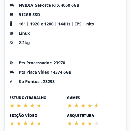
🎮
NVIDIA GeForce RTX 4050 6GB
💾
512GB SSD
🖥️
16" | 1920 x 1200 | 144Hz | IPS | nits
🧩
Linux
⚖️
2.2kg
⚙️
Pts Processador: 23970
🎮
Pts Placa Vídeo:14374 6GB
⚡
Kb Pontos : 23293
ESTUDO/TRABALHO
GAMES
EDIÇÃO VÍDEO
ARQUITETURA