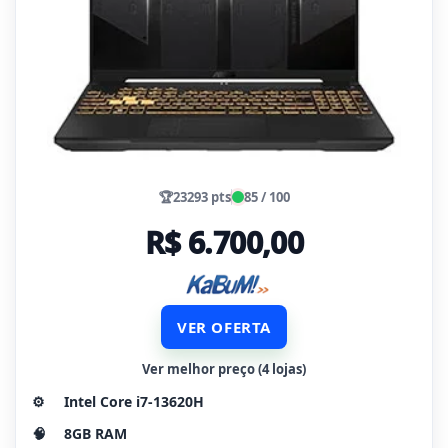
🏆
23293 pts
85 / 100
R$ 6.700,00
VER OFERTA
Ver melhor preço (4 lojas)
⚙️
Intel Core i7-13620H
🧠
8GB RAM