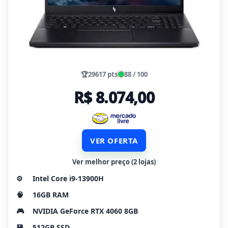
🏆
29617 pts
88 / 100
R$ 8.074,00
VER OFERTA
Ver melhor preço (2 lojas)
⚙️
Intel Core i9-13900H
🧠
16GB RAM
🎮
NVIDIA GeForce RTX 4060 8GB
💾
512GB SSD