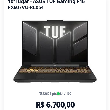
10º lugar - ASUS TUF Gaming F16
FX607VU-RL054
🏆
22604 pts
84 / 100
R$ 6.700,00