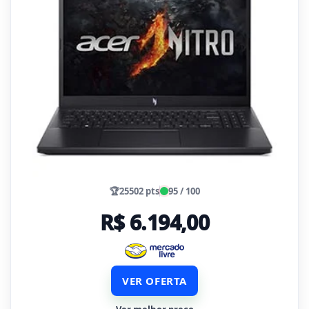
🏆
25502 pts
95 / 100
R$ 6.194,00
VER OFERTA