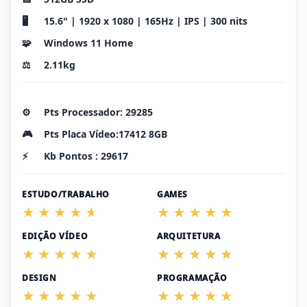
🖥️
15.6" | 1920 x 1080 | 165Hz | IPS | 300 nits
🧩
Windows 11 Home
⚖️
2.11kg
⚙️
Pts Processador: 29285
🎮
Pts Placa Vídeo:17412 8GB
⚡
Kb Pontos : 29617
ESTUDO/TRABALHO
GAMES
EDIÇÃO VÍDEO
ARQUITETURA
DESIGN
PROGRAMAÇÃO