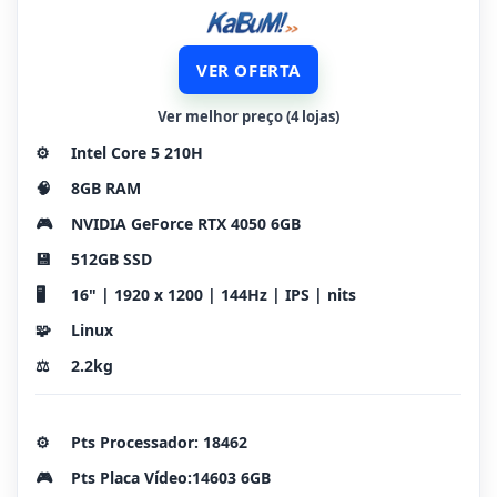
VER OFERTA
Ver melhor preço (4 lojas)
⚙️
Intel Core 5 210H
🧠
8GB RAM
🎮
NVIDIA GeForce RTX 4050 6GB
💾
512GB SSD
🖥️
16" | 1920 x 1200 | 144Hz | IPS | nits
🧩
Linux
⚖️
2.2kg
⚙️
Pts Processador: 18462
🎮
Pts Placa Vídeo:14603 6GB