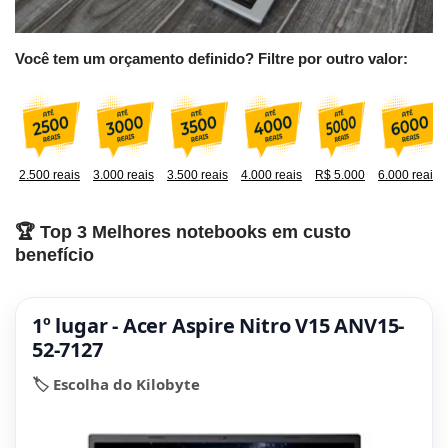
Você tem um orçamento definido? Filtre por outro valor:
2.500 reais
3.000 reais
3.500 reais
4.000 reais
R$ 5.000
6.000 reais
🏆 Top 3 Melhores notebooks em custo
benefício
1º lugar - Acer Aspire Nitro V15 ANV15-
52-7127
🏷️ Escolha do Kilobyte