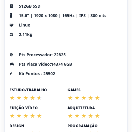
💾
512GB SSD
🖥️
15.6" | 1920 x 1080 | 165Hz | IPS | 300 nits
🧩
Linux
⚖️
2.11kg
⚙️
Pts Processador: 22825
🎮
Pts Placa Vídeo:14374 6GB
⚡
Kb Pontos : 25502
ESTUDO/TRABALHO
GAMES
EDIÇÃO VÍDEO
ARQUITETURA
DESIGN
PROGRAMAÇÃO