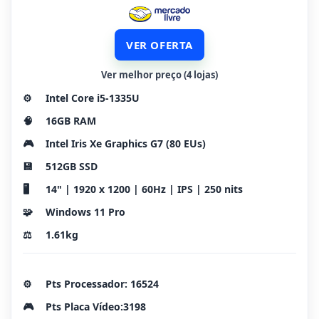
VER OFERTA
Ver melhor preço (4 lojas)
⚙️
Intel Core i5-1335U
🧠
16GB RAM
🎮
Intel Iris Xe Graphics G7 (80 EUs)
💾
512GB SSD
🖥️
14" | 1920 x 1200 | 60Hz | IPS | 250 nits
🧩
Windows 11 Pro
⚖️
1.61kg
⚙️
Pts Processador: 16524
🎮
Pts Placa Vídeo:3198