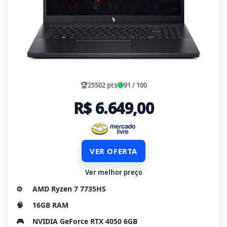
🏆
25502 pts
91 / 100
R$ 6.649,00
VER OFERTA
Ver melhor preço
⚙️
AMD Ryzen 7 7735HS
🧠
16GB RAM
🎮
NVIDIA GeForce RTX 4050 6GB