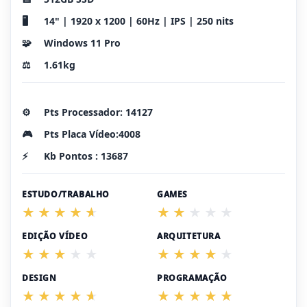
🖥️
14" | 1920 x 1200 | 60Hz | IPS | 250 nits
🧩
Windows 11 Pro
⚖️
1.61kg
⚙️
Pts Processador: 14127
🎮
Pts Placa Vídeo:4008
⚡
Kb Pontos : 13687
ESTUDO/TRABALHO
GAMES
EDIÇÃO VÍDEO
ARQUITETURA
DESIGN
PROGRAMAÇÃO