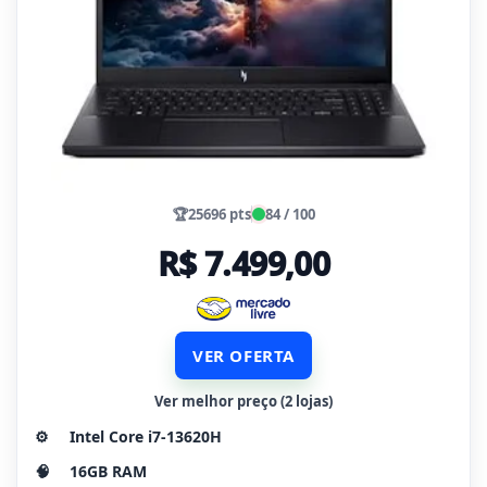
🏆
25696 pts
84 / 100
R$ 7.499,00
VER OFERTA
Ver melhor preço (2 lojas)
⚙️
Intel Core i7-13620H
🧠
16GB RAM