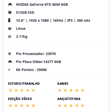
🎮
NVIDIA GeForce RTX 4050 6GB
💾
512GB SSD
🖥️
15.6" | 1920 x 1080 | 165Hz | IPS | 300 nits
🧩
Linux
⚖️
2.11kg
⚙️
Pts Processador: 23970
🎮
Pts Placa Vídeo:14377 6GB
⚡
Kb Pontos : 25696
ESTUDO/TRABALHO
GAMES
EDIÇÃO VÍDEO
ARQUITETURA