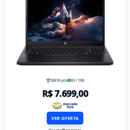
🏆
30676 pts
93 / 100
R$ 7.699,00
VER OFERTA