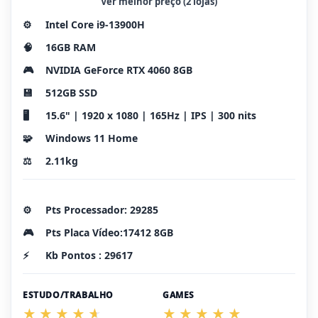
Ver melhor preço (2 lojas)
⚙️
Intel Core i9-13900H
🧠
16GB RAM
🎮
NVIDIA GeForce RTX 4060 8GB
💾
512GB SSD
🖥️
15.6" | 1920 x 1080 | 165Hz | IPS | 300 nits
🧩
Windows 11 Home
⚖️
2.11kg
⚙️
Pts Processador: 29285
🎮
Pts Placa Vídeo:17412 8GB
⚡
Kb Pontos : 29617
ESTUDO/TRABALHO
GAMES