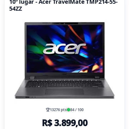
10º lugar - Acer TravelMate TMP214-55-
54ZZ
🏆
13276 pts
84 / 100
R$ 3.899,00