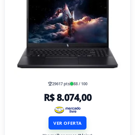
🏆
29617 pts
88 / 100
R$ 8.074,00
VER OFERTA