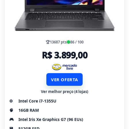
🏆
13687 pts
86 / 100
R$ 3.899,00
VER OFERTA
Ver melhor preço (4 lojas)
⚙️
Intel Core i7-1355U
🧠
16GB RAM
🎮
Intel Iris Xe Graphics G7 (96 EUs)
💾
512GB SSD