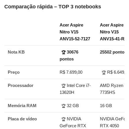
Comparação rápida – TOP 3 notebooks
Acer Aspire
Acer Aspire
Nitro V15
Nitro V15
ANV15-52-7127
ANV15-41-R2
Nota KB
30676
25502 pontos
🏆
pontos
Preço
R$ 7.699,00
R$ 6.649,0
🏆
Processador
Intel Core i7-
AMD Ryzen 7
🏆
13620H
7735HS
Memória RAM
32 GB
16 GB
🏆
Placa de vídeo
NVIDIA
NVIDIA GeFor
🏆
GeForce RTX
RTX 4050