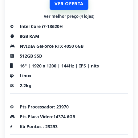
VER OFERTA
Ver melhor preço (4 lojas)
⚙️
Intel Core i7-13620H
🧠
8GB RAM
🎮
NVIDIA GeForce RTX 4050 6GB
💾
512GB SSD
🖥️
16" | 1920 x 1200 | 144Hz | IPS | nits
🧩
Linux
⚖️
2.2kg
⚙️
Pts Processador: 23970
🎮
Pts Placa Vídeo:14374 6GB
⚡
Kb Pontos : 23293