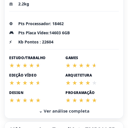
⚖️
2.2kg
⚙️
Pts Processador: 18462
🎮
Pts Placa Vídeo:14603 6GB
⚡
Kb Pontos : 22604
ESTUDO/TRABALHO
GAMES
EDIÇÃO VÍDEO
ARQUITETURA
DESIGN
PROGRAMAÇÃO
⌄ Ver análise completa