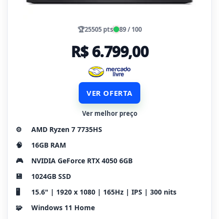
🏆
25505 pts
89 / 100
R$ 6.799,00
VER OFERTA
Ver melhor preço
⚙️
AMD Ryzen 7 7735HS
🧠
16GB RAM
🎮
NVIDIA GeForce RTX 4050 6GB
💾
1024GB SSD
🖥️
15.6" | 1920 x 1080 | 165Hz | IPS | 300 nits
🧩
Windows 11 Home