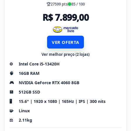
🏆
27599 pts
85 / 100
R$ 7.899,00
VER OFERTA
Ver melhor preço (2 lojas)
⚙️
Intel Core i5-13420H
🧠
16GB RAM
🎮
NVIDIA GeForce RTX 4060 8GB
💾
512GB SSD
🖥️
15.6" | 1920 x 1080 | 165Hz | IPS | 300 nits
🧩
Linux
⚖️
2.11kg