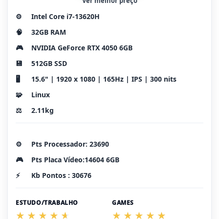
Ver melhor preço
⚙️
Intel Core i7-13620H
🧠
32GB RAM
🎮
NVIDIA GeForce RTX 4050 6GB
💾
512GB SSD
🖥️
15.6" | 1920 x 1080 | 165Hz | IPS | 300 nits
🧩
Linux
⚖️
2.11kg
⚙️
Pts Processador: 23690
🎮
Pts Placa Vídeo:14604 6GB
⚡
Kb Pontos : 30676
ESTUDO/TRABALHO
GAMES