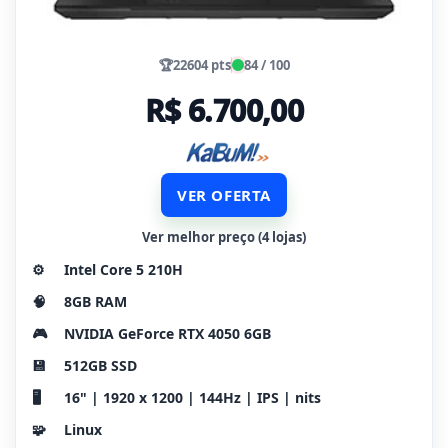
🏆
22604 pts
84 / 100
R$ 6.700,00
VER OFERTA
Ver melhor preço (4 lojas)
⚙️
Intel Core 5 210H
🧠
8GB RAM
🎮
NVIDIA GeForce RTX 4050 6GB
💾
512GB SSD
🖥️
16" | 1920 x 1200 | 144Hz | IPS | nits
🧩
Linux