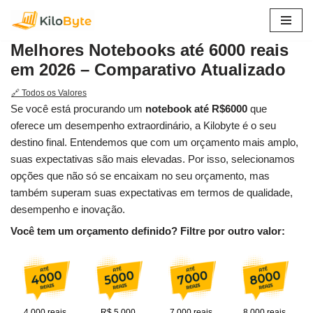
Pular
Melhores Notebooks até 6000 reais
para
em 2026 – Comparativo Atualizado
o
conteúdo
🔗 Todos os Valores
Se você está procurando um
notebook até R$6000
que
oferece um desempenho extraordinário, a Kilobyte é o seu
destino final. Entendemos que com um orçamento mais amplo,
suas expectativas são mais elevadas. Por isso, selecionamos
opções que não só se encaixam no seu orçamento, mas
também superam suas expectativas em termos de qualidade,
desempenho e inovação.
Você tem um orçamento definido? Filtre por outro valor:
4.000 reais
R$ 5.000
7.000 reais
8.000 reais