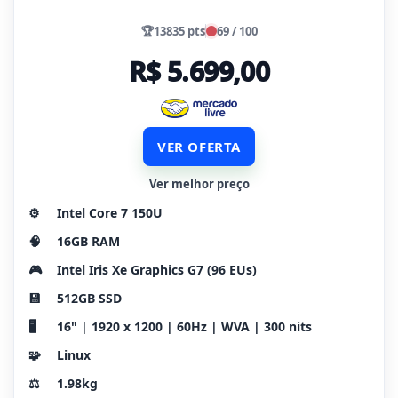
🏆
13835 pts
69 / 100
R$ 5.699,00
VER OFERTA
Ver melhor preço
⚙️
Intel Core 7 150U
🧠
16GB RAM
🎮
Intel Iris Xe Graphics G7 (96 EUs)
💾
512GB SSD
🖥️
16" | 1920 x 1200 | 60Hz | WVA | 300 nits
🧩
Linux
⚖️
1.98kg