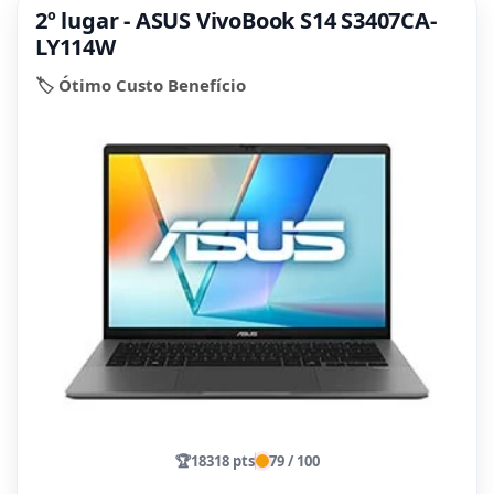
2º lugar - ASUS VivoBook S14 S3407CA-
LY114W
🏷️ Ótimo Custo Benefício
🏆
18318 pts
79 / 100