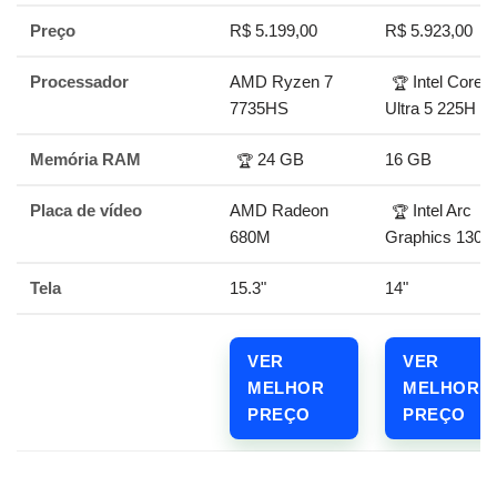
Preço
R$ 5.199,00
R$ 5.923,00
Processador
AMD Ryzen 7
Intel Core
🏆
7735HS
Ultra 5 225H
Memória RAM
24 GB
16 GB
🏆
Placa de vídeo
AMD Radeon
Intel Arc
🏆
680M
Graphics 130T
Tela
15.3"
14"
VER
VER
MELHOR
MELHOR
PREÇO
PREÇO