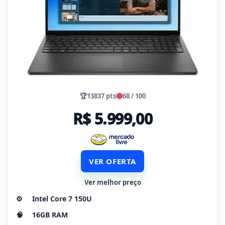
🏆
13837 pts
68 / 100
R$ 5.999,00
VER OFERTA
Ver melhor preço
⚙️
Intel Core 7 150U
🧠
16GB RAM