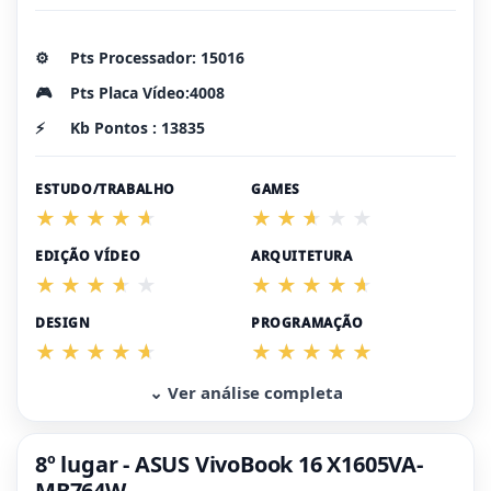
⚙️
Pts Processador: 15016
🎮
Pts Placa Vídeo:4008
⚡
Kb Pontos : 13835
ESTUDO/TRABALHO
GAMES
EDIÇÃO VÍDEO
ARQUITETURA
DESIGN
PROGRAMAÇÃO
⌄ Ver análise completa
8º lugar - ASUS VivoBook 16 X1605VA-
MB764W