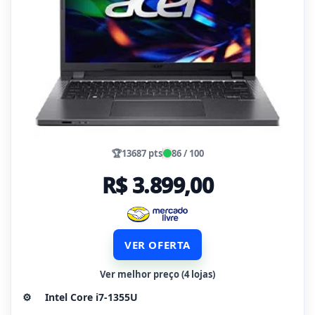
🏆
13687 pts
86 / 100
R$ 3.899,00
VER OFERTA
Ver melhor preço (4 lojas)
⚙️
Intel Core i7-1355U