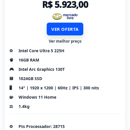
R$ 5.923,00
VER OFERTA
Ver melhor preço
⚙️
Intel Core Ultra 5 225H
🧠
16GB RAM
🎮
Intel Arc Graphics 130T
💾
1024GB SSD
🖥️
14" | 1920 x 1200 | 60Hz | IPS | 300 nits
🧩
Windows 11 Home
⚖️
1.4kg
⚙️
Pts Processador: 28715