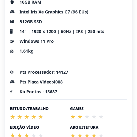
🧠
16GB RAM
🎮
Intel Iris Xe Graphics G7 (96 EUs)
💾
512GB SSD
🖥️
14" | 1920 x 1200 | 60Hz | IPS | 250 nits
🧩
Windows 11 Pro
⚖️
1.61kg
⚙️
Pts Processador: 14127
🎮
Pts Placa Vídeo:4008
⚡
Kb Pontos : 13687
ESTUDO/TRABALHO
GAMES
EDIÇÃO VÍDEO
ARQUITETURA