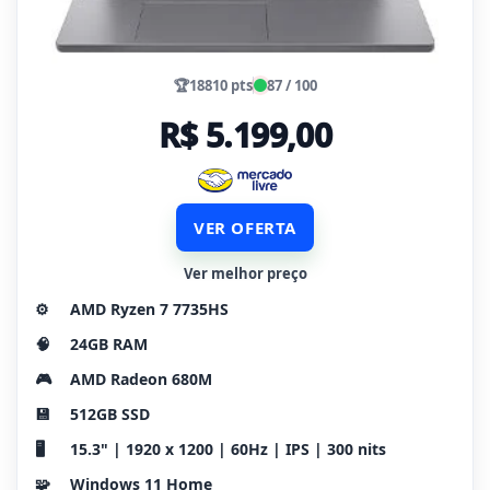
🏆
18810 pts
87 / 100
R$ 5.199,00
VER OFERTA
Ver melhor preço
⚙️
AMD Ryzen 7 7735HS
🧠
24GB RAM
🎮
AMD Radeon 680M
💾
512GB SSD
🖥️
15.3" | 1920 x 1200 | 60Hz | IPS | 300 nits
🧩
Windows 11 Home