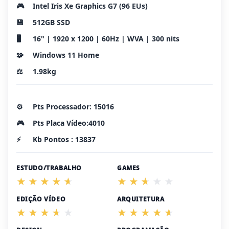
🎮
Intel Iris Xe Graphics G7 (96 EUs)
💾
512GB SSD
🖥️
16" | 1920 x 1200 | 60Hz | WVA | 300 nits
🧩
Windows 11 Home
⚖️
1.98kg
⚙️
Pts Processador: 15016
🎮
Pts Placa Vídeo:4010
⚡
Kb Pontos : 13837
ESTUDO/TRABALHO
GAMES
EDIÇÃO VÍDEO
ARQUITETURA