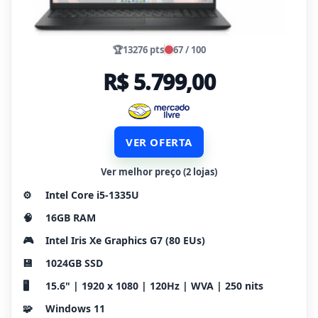
🏆
13276 pts
67 / 100
R$ 5.799,00
VER OFERTA
Ver melhor preço (2 lojas)
⚙️
Intel Core i5-1335U
🧠
16GB RAM
🎮
Intel Iris Xe Graphics G7 (80 EUs)
💾
1024GB SSD
🖥️
15.6" | 1920 x 1080 | 120Hz | WVA | 250 nits
🧩
Windows 11