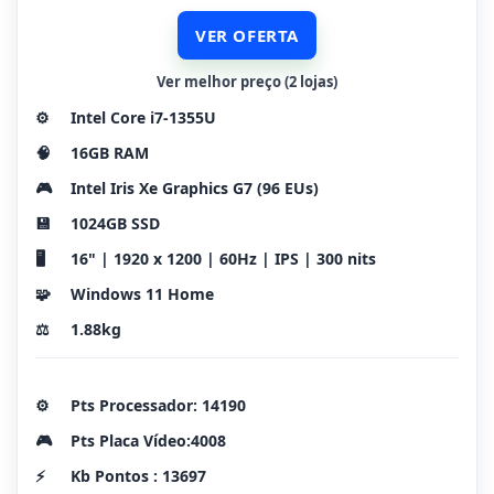
VER OFERTA
Ver melhor preço (2 lojas)
⚙️
Intel Core i7-1355U
🧠
16GB RAM
🎮
Intel Iris Xe Graphics G7 (96 EUs)
💾
1024GB SSD
🖥️
16" | 1920 x 1200 | 60Hz | IPS | 300 nits
🧩
Windows 11 Home
⚖️
1.88kg
⚙️
Pts Processador: 14190
🎮
Pts Placa Vídeo:4008
⚡
Kb Pontos : 13697