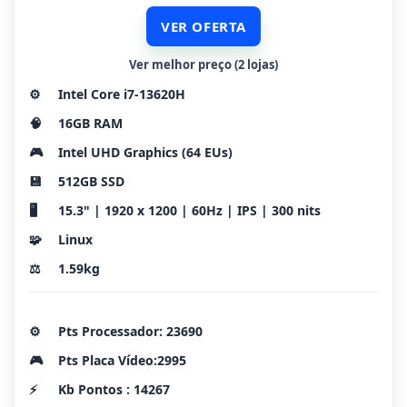
VER OFERTA
Ver melhor preço (2 lojas)
⚙️
Intel Core i7-13620H
🧠
16GB RAM
🎮
Intel UHD Graphics (64 EUs)
💾
512GB SSD
🖥️
15.3" | 1920 x 1200 | 60Hz | IPS | 300 nits
🧩
Linux
⚖️
1.59kg
⚙️
Pts Processador: 23690
🎮
Pts Placa Vídeo:2995
⚡
Kb Pontos : 14267