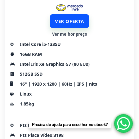
VER OFERTA
Ver melhor preço
⚙️
Intel Core i5-1335U
🧠
16GB RAM
🎮
Intel Iris Xe Graphics G7 (80 EUs)
💾
512GB SSD
🖥️
16" | 1920 x 1200 | 60Hz | IPS | nits
🧩
Linux
⚖️
1.85kg
⚙️
Pts Processador: 16524
Precisa de ajuda para escolher notebook?
🎮
Pts Placa Vídeo:3198