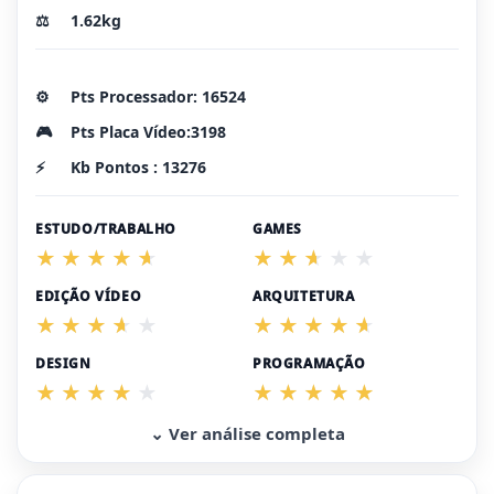
⚖️
1.62kg
⚙️
Pts Processador: 16524
🎮
Pts Placa Vídeo:3198
⚡
Kb Pontos : 13276
ESTUDO/TRABALHO
GAMES
EDIÇÃO VÍDEO
ARQUITETURA
DESIGN
PROGRAMAÇÃO
⌄ Ver análise completa