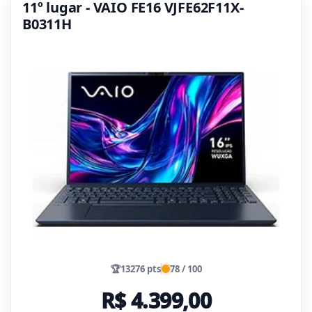
11º lugar - VAIO FE16 VJFE62F11X-
B0311H
🏆
13276 pts
78 / 100
R$ 4.399,00