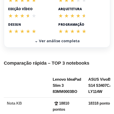
EDIÇÃO VÍDEO
ARQUITETURA
DESIGN
PROGRAMAÇÃO
⌄ Ver análise completa
Comparação rápida – TOP 3 notebooks
Lenovo IdeaPad
ASUS VivoBo
Slim 3
S14 S3407CA-
83MM0003BO
LY114W
Nota KB
18810
18318 pontos
🏆
pontos