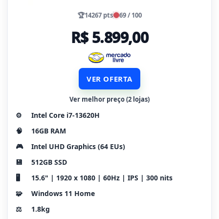
🏆
14267 pts
69 / 100
R$ 5.899,00
VER OFERTA
Ver melhor preço (2 lojas)
⚙️
Intel Core i7-13620H
🧠
16GB RAM
🎮
Intel UHD Graphics (64 EUs)
💾
512GB SSD
🖥️
15.6" | 1920 x 1080 | 60Hz | IPS | 300 nits
🧩
Windows 11 Home
⚖️
1.8kg