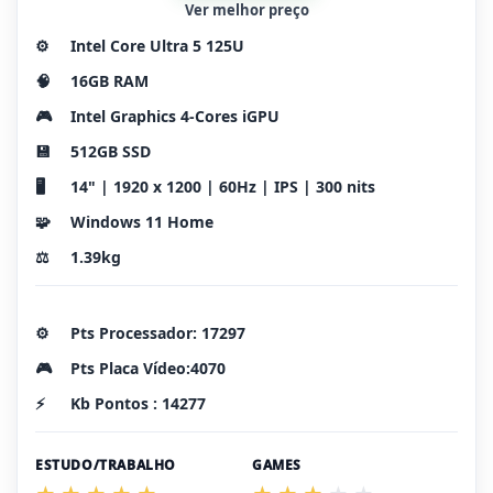
Ver melhor preço
⚙️
Intel Core Ultra 5 125U
🧠
16GB RAM
🎮
Intel Graphics 4-Cores iGPU
💾
512GB SSD
🖥️
14" | 1920 x 1200 | 60Hz | IPS | 300 nits
🧩
Windows 11 Home
⚖️
1.39kg
⚙️
Pts Processador: 17297
🎮
Pts Placa Vídeo:4070
⚡
Kb Pontos : 14277
ESTUDO/TRABALHO
GAMES