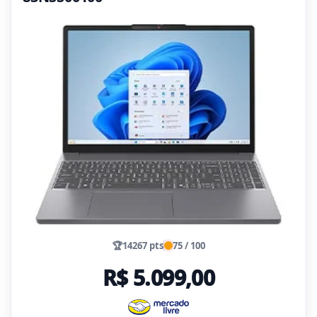
🏆
14267 pts
75 / 100
R$ 5.099,00