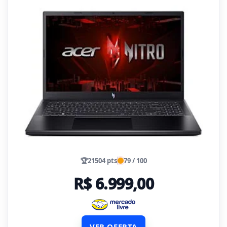
🏆
21504 pts
79 / 100
R$ 6.999,00
VER OFERTA