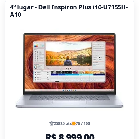
4º lugar - Dell Inspiron Plus i16-U7155H-
A10
🏆
25825 pts
76 / 100
R$ 8.999,00