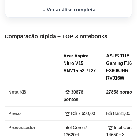
⌄ Ver análise completa
Comparação rápida – TOP 3 notebooks
Acer Aspire
ASUS TUF
Nitro V15
Gaming F16
ANV15-52-7127
FX608JHR-
RV016W
Nota KB
30676
27858 pontos
🏆
pontos
Preço
R$ 7.699,00
R$ 8.831,00
🏆
Processador
Intel Core i7-
Intel Core i
🏆
13620H
14650HX