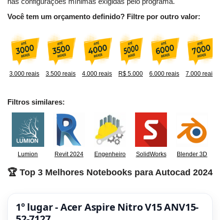
nas configurações mínimas exigidas pelo programa.
Você tem um orçamento definido? Filtre por outro valor:
3.000 reais
3.500 reais
4.000 reais
R$ 5.000
6.000 reais
7.000 reais
Filtros similares:
Lumion
Revit 2024
Engenheiro
SolidWorks
Blender 3D
🏆 Top 3 Melhores Notebooks para Autocad 2024
1º lugar - Acer Aspire Nitro V15 ANV15-
52-7127