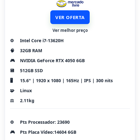
VER OFERTA
Ver melhor preço
⚙️
Intel Core i7-13620H
🧠
32GB RAM
🎮
NVIDIA GeForce RTX 4050 6GB
💾
512GB SSD
🖥️
15.6" | 1920 x 1080 | 165Hz | IPS | 300 nits
🧩
Linux
⚖️
2.11kg
⚙️
Pts Processador: 23690
🎮
Pts Placa Vídeo:14604 6GB