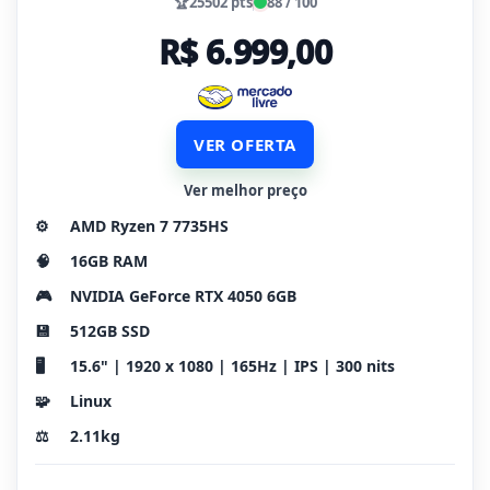
🏆
25502 pts
88 / 100
R$ 6.999,00
VER OFERTA
Ver melhor preço
⚙️
AMD Ryzen 7 7735HS
🧠
16GB RAM
🎮
NVIDIA GeForce RTX 4050 6GB
💾
512GB SSD
🖥️
15.6" | 1920 x 1080 | 165Hz | IPS | 300 nits
🧩
Linux
⚖️
2.11kg