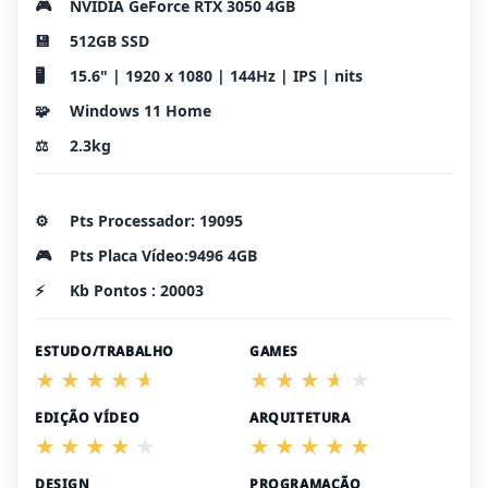
🎮
NVIDIA GeForce RTX 3050 4GB
💾
512GB SSD
🖥️
15.6" | 1920 x 1080 | 144Hz | IPS | nits
🧩
Windows 11 Home
⚖️
2.3kg
⚙️
Pts Processador: 19095
🎮
Pts Placa Vídeo:9496 4GB
⚡
Kb Pontos : 20003
ESTUDO/TRABALHO
GAMES
EDIÇÃO VÍDEO
ARQUITETURA
DESIGN
PROGRAMAÇÃO