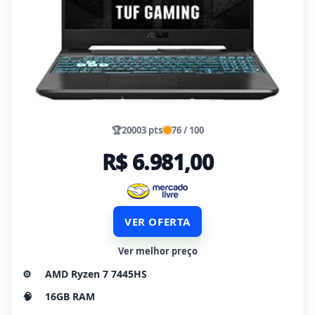
🏆
20003 pts
76 / 100
R$ 6.981,00
VER OFERTA
Ver melhor preço
⚙️
AMD Ryzen 7 7445HS
🧠
16GB RAM