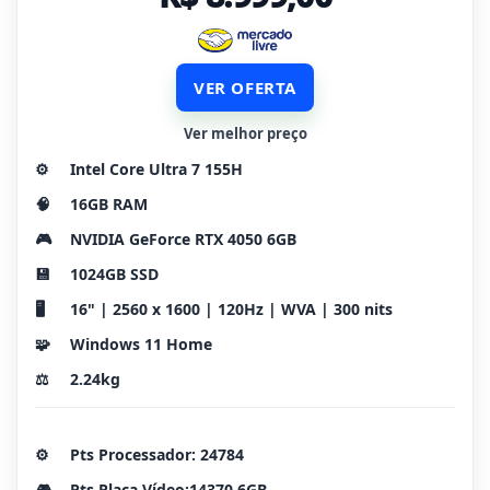
VER OFERTA
Ver melhor preço
⚙️
Intel Core Ultra 7 155H
🧠
16GB RAM
🎮
NVIDIA GeForce RTX 4050 6GB
💾
1024GB SSD
🖥️
16" | 2560 x 1600 | 120Hz | WVA | 300 nits
🧩
Windows 11 Home
⚖️
2.24kg
⚙️
Pts Processador: 24784
🎮
Pts Placa Vídeo:14370 6GB