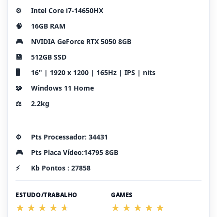
⚙️
Intel Core i7-14650HX
🧠
16GB RAM
🎮
NVIDIA GeForce RTX 5050 8GB
💾
512GB SSD
🖥️
16" | 1920 x 1200 | 165Hz | IPS | nits
🧩
Windows 11 Home
⚖️
2.2kg
⚙️
Pts Processador: 34431
🎮
Pts Placa Vídeo:14795 8GB
⚡
Kb Pontos : 27858
ESTUDO/TRABALHO
GAMES