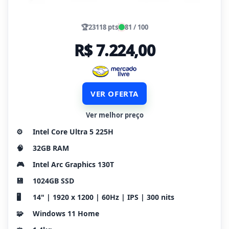
🏆
23118 pts
81 / 100
R$ 7.224,00
VER OFERTA
Ver melhor preço
⚙️
Intel Core Ultra 5 225H
🧠
32GB RAM
🎮
Intel Arc Graphics 130T
💾
1024GB SSD
🖥️
14" | 1920 x 1200 | 60Hz | IPS | 300 nits
🧩
Windows 11 Home