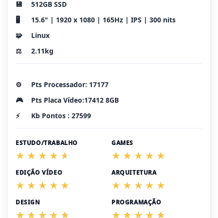
💾
512GB SSD
🖥️
15.6" | 1920 x 1080 | 165Hz | IPS | 300 nits
🧩
Linux
⚖️
2.11kg
⚙️
Pts Processador: 17177
🎮
Pts Placa Vídeo:17412 8GB
⚡
Kb Pontos : 27599
ESTUDO/TRABALHO
GAMES
EDIÇÃO VÍDEO
ARQUITETURA
DESIGN
PROGRAMAÇÃO