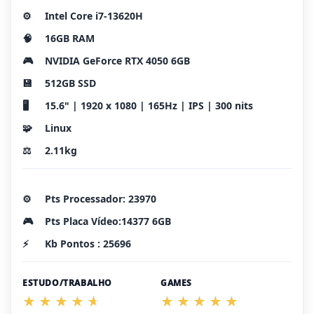
⚙️
Intel Core i7-13620H
🧠
16GB RAM
🎮
NVIDIA GeForce RTX 4050 6GB
💾
512GB SSD
🖥️
15.6" | 1920 x 1080 | 165Hz | IPS | 300 nits
🧩
Linux
⚖️
2.11kg
⚙️
Pts Processador: 23970
🎮
Pts Placa Vídeo:14377 6GB
⚡
Kb Pontos : 25696
ESTUDO/TRABALHO
GAMES