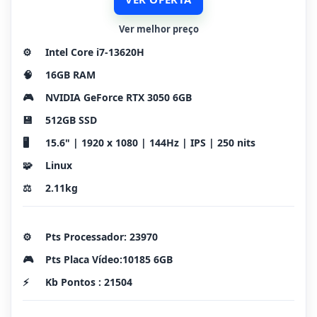
Ver melhor preço
⚙️
Intel Core i7-13620H
🧠
16GB RAM
🎮
NVIDIA GeForce RTX 3050 6GB
💾
512GB SSD
🖥️
15.6" | 1920 x 1080 | 144Hz | IPS | 250 nits
🧩
Linux
⚖️
2.11kg
⚙️
Pts Processador: 23970
🎮
Pts Placa Vídeo:10185 6GB
⚡
Kb Pontos : 21504