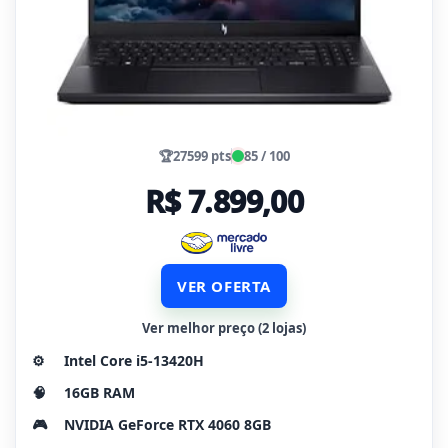
🏆
27599 pts
85 / 100
R$ 7.899,00
VER OFERTA
Ver melhor preço (2 lojas)
⚙️
Intel Core i5-13420H
🧠
16GB RAM
🎮
NVIDIA GeForce RTX 4060 8GB