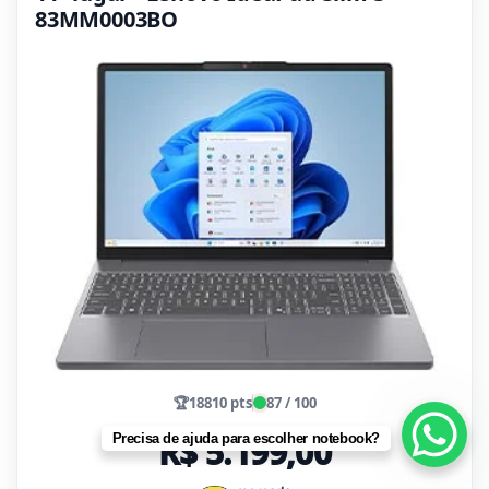
83MM0003BO
🏆
18810 pts
87 / 100
R$ 5.199,00
Precisa de ajuda para escolher notebook?