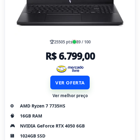
🏆
25505 pts
89 / 100
R$ 6.799,00
VER OFERTA
Ver melhor preço
⚙️
AMD Ryzen 7 7735HS
🧠
16GB RAM
🎮
NVIDIA GeForce RTX 4050 6GB
💾
1024GB SSD