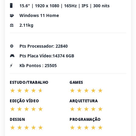
🖥️
15.6" | 1920 x 1080 | 165Hz | IPS | 300 nits
🧩
Windows 11 Home
⚖️
2.11kg
⚙️
Pts Processador: 22840
🎮
Pts Placa Vídeo:14374 6GB
⚡
Kb Pontos : 25505
ESTUDO/TRABALHO
GAMES
EDIÇÃO VÍDEO
ARQUITETURA
DESIGN
PROGRAMAÇÃO