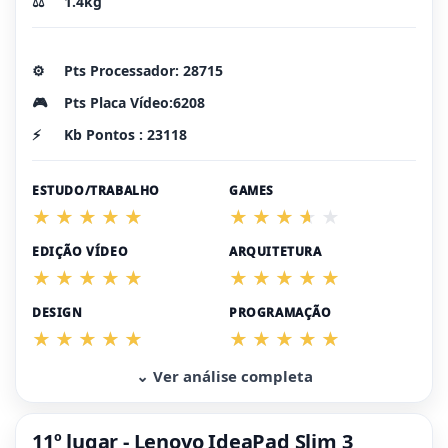
⚖️
1.4kg
⚙️
Pts Processador: 28715
🎮
Pts Placa Vídeo:6208
⚡
Kb Pontos : 23118
ESTUDO/TRABALHO
GAMES
EDIÇÃO VÍDEO
ARQUITETURA
DESIGN
PROGRAMAÇÃO
⌄ Ver análise completa
11º lugar - Lenovo IdeaPad Slim 3