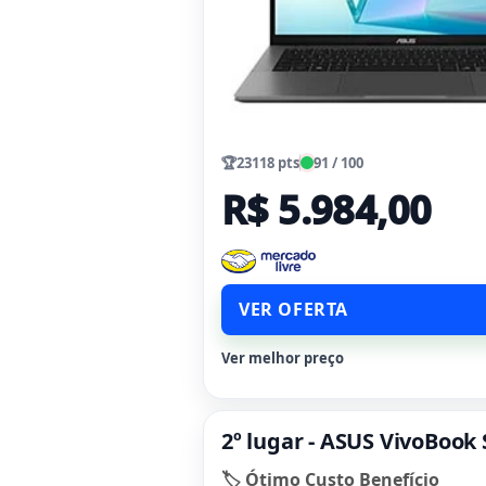
🏆
23118 pts
91 / 100
R$ 5.984,00
VER OFERTA
Ver melhor preço
2º lugar - ASUS VivoBook
🏷️ Ótimo Custo Benefício