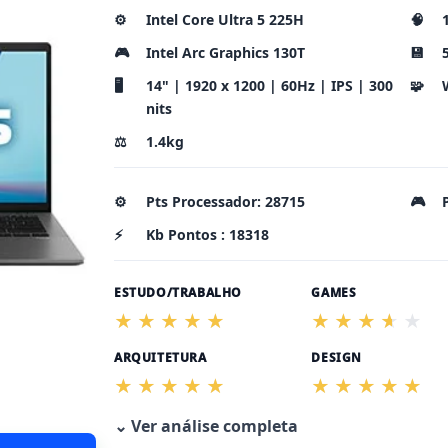
⚙️
Intel Core Ultra 5 225H
🧠
🎮
Intel Arc Graphics 130T
💾
🖥️
14" | 1920 x 1200 | 60Hz | IPS | 300
🧩
nits
⚖️
1.4kg
⚙️
Pts Processador: 28715
🎮
⚡
Kb Pontos : 18318
ESTUDO/TRABALHO
GAMES
ARQUITETURA
DESIGN
⌄ Ver análise completa