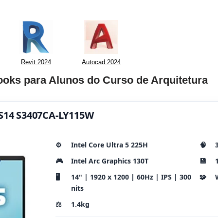
Revit 2024
Autocad 2024
ooks para Alunos do Curso de Arquitetura
 S14 S3407CA-LY115W
⚙️
Intel Core Ultra 5 225H
🧠
🎮
Intel Arc Graphics 130T
💾
🖥️
14" | 1920 x 1200 | 60Hz | IPS | 300
🧩
nits
⚖️
1.4kg