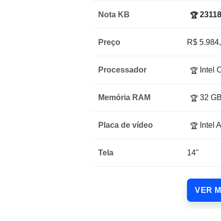
Nota KB
23118
🏆
Preço
R$ 5.984
Processador
Intel 
🏆
Memória RAM
32 G
🏆
Placa de vídeo
Intel 
🏆
Tela
14"
VER 