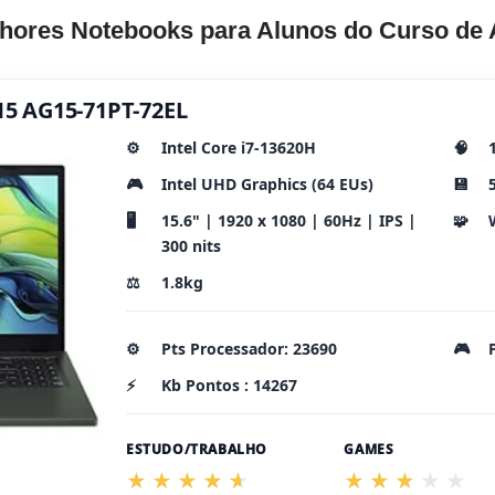
hores Notebooks para Alunos do Curso de 
 15 AG15-71PT-72EL
⚙️
Intel Core i7-13620H
🧠
🎮
Intel UHD Graphics (64 EUs)
💾
🖥️
15.6" | 1920 x 1080 | 60Hz | IPS |
🧩
300 nits
⚖️
1.8kg
⚙️
Pts Processador: 23690
🎮
⚡
Kb Pontos : 14267
ESTUDO/TRABALHO
GAMES