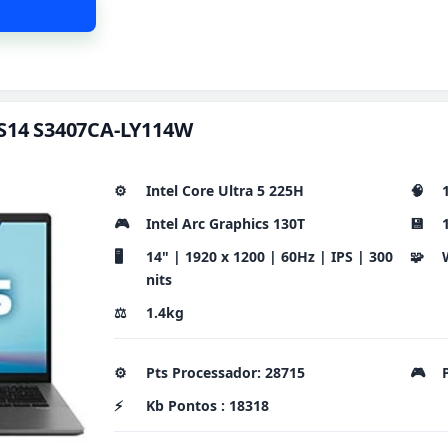
 S14 S3407CA-LY114W
⚙️
Intel Core Ultra 5 225H
🧠
🎮
Intel Arc Graphics 130T
💾
🖥️
14" | 1920 x 1200 | 60Hz | IPS | 300
🧩
nits
⚖️
1.4kg
⚙️
Pts Processador: 28715
🎮
⚡
Kb Pontos : 18318