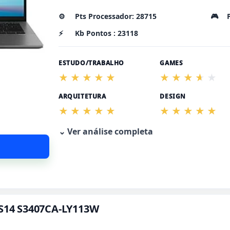
⚙️
Pts Processador: 28715
🎮
⚡
Kb Pontos : 23118
ESTUDO/TRABALHO
GAMES
ARQUITETURA
DESIGN
⌄ Ver análise completa
 S14 S3407CA-LY113W