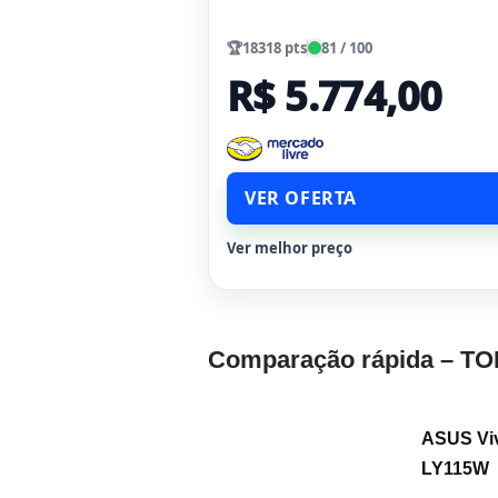
🏆
18318 pts
81 / 100
R$ 5.774,00
VER OFERTA
Ver melhor preço
Comparação rápida – TO
ASUS Vi
LY115W