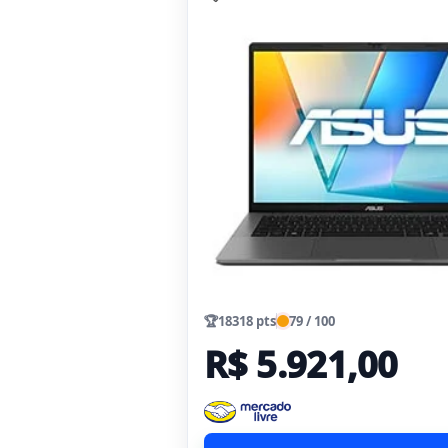
🏆
18318 pts
79 / 100
R$ 5.921,00