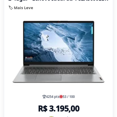
🏷️ Mais Leve
🏆
4254 pts
53 / 100
R$ 3.195,00