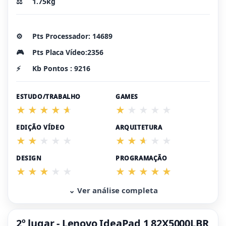
⚖️
1.75kg
⚙️
Pts Processador: 14689
🎮
Pts Placa Vídeo:2356
⚡
Kb Pontos : 9216
ESTUDO/TRABALHO
GAMES
EDIÇÃO VÍDEO
ARQUITETURA
DESIGN
PROGRAMAÇÃO
⌄ Ver análise completa
2º lugar - Lenovo IdeaPad 1 82X5000LBR