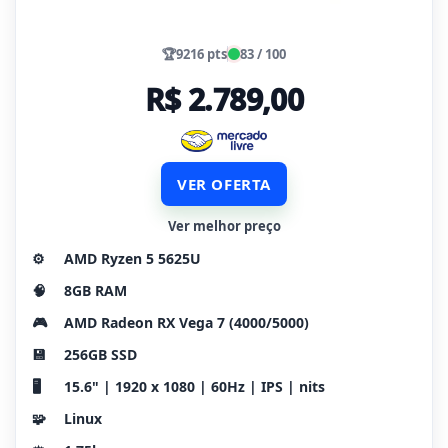
🏆
9216 pts
83 / 100
R$ 2.789,00
VER OFERTA
Ver melhor preço
⚙️
AMD Ryzen 5 5625U
🧠
8GB RAM
🎮
AMD Radeon RX Vega 7 (4000/5000)
💾
256GB SSD
🖥️
15.6" | 1920 x 1080 | 60Hz | IPS | nits
🧩
Linux