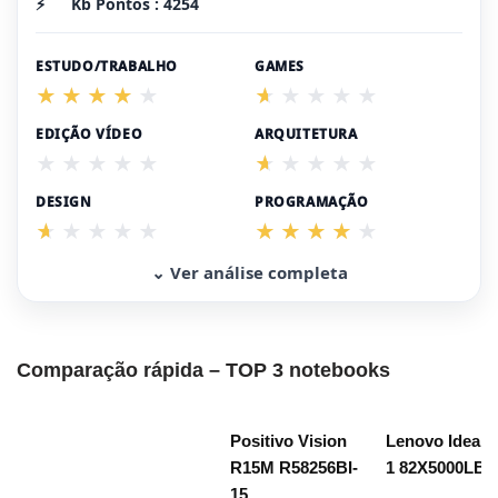
⚡
Kb Pontos : 4254
ESTUDO/TRABALHO
GAMES
EDIÇÃO VÍDEO
ARQUITETURA
DESIGN
PROGRAMAÇÃO
⌄ Ver análise completa
Comparação rápida – TOP 3 notebooks
Positivo Vision
Lenovo IdeaP
R15M R58256BI-
1 82X5000LBR
15