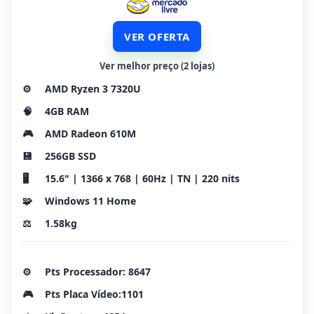
VER OFERTA
Ver melhor preço (2 lojas)
⚙️
AMD Ryzen 3 7320U
🧠
4GB RAM
🎮
AMD Radeon 610M
💾
256GB SSD
🖥️
15.6" | 1366 x 768 | 60Hz | TN | 220 nits
🧩
Windows 11 Home
⚖️
1.58kg
⚙️
Pts Processador: 8647
🎮
Pts Placa Vídeo:1101