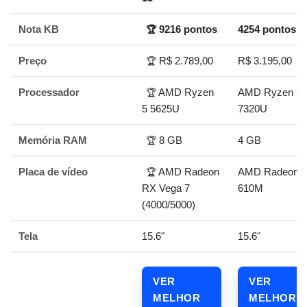
Nota KB
9216 pontos
4254 pontos
🏆
Preço
R$ 2.789,00
R$ 3.195,00
🏆
Processador
AMD Ryzen
AMD Ryzen 3
🏆
5 5625U
7320U
Memória RAM
8 GB
4 GB
🏆
Placa de vídeo
AMD Radeon
AMD Radeon
🏆
RX Vega 7
610M
(4000/5000)
Tela
15.6"
15.6"
VER
VER
MELHOR
MELHOR