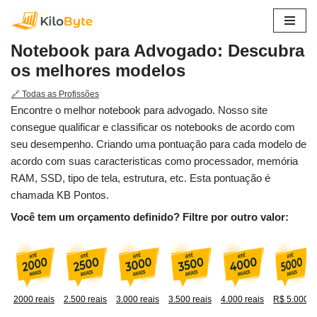
Pular
Notebook para Advogado: Descubra
para
os melhores modelos
o
conteúdo
🔗 Todas as Profissões
Encontre o melhor notebook para advogado. Nosso site
consegue qualificar e classificar os notebooks de acordo com
seu desempenho. Criando uma pontuação para cada modelo de
acordo com suas caracteristicas como processador, memória
RAM, SSD, tipo de tela, estrutura, etc. Esta pontuação é
chamada KB Pontos.
Você tem um orçamento definido? Filtre por outro valor:
2000 reais
2.500 reais
3.000 reais
3.500 reais
4.000 reais
R$ 5.000