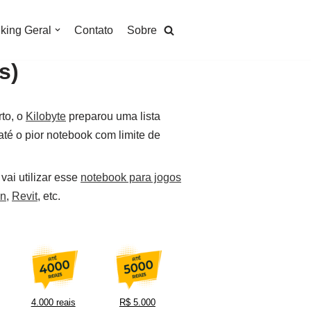
king Geral
Contato
Sobre
s)
rto, o
Kilobyte
preparou uma lista
té o pior notebook com limite de
ai utilizar esse
notebook para jogos
on
,
Revit
, etc.
4.000 reais
R$ 5.000