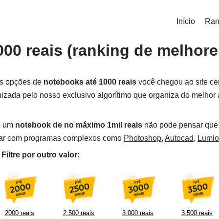
Início
Ran
00 reais (ranking de melhore
es opções de
notebooks até 1000 reais
você chegou ao site ce
izada pelo nosso exclusivo algorítimo que organiza do melhor a
o um
notebook de no máximo 1mil reais
não pode pensar que v
ar com programas complexos como
Photoshop
,
Autocad
,
Lumi
iltre por outro valor:
2000 reais
2.500 reais
3.000 reais
3.500 reais