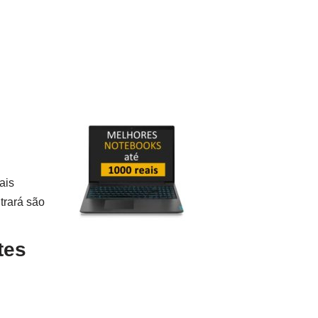
ais
trará são
tes