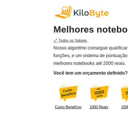
Pular
para
Melhores noteboo
o
conteúdo
🔗 Todos os Valores
Nosso algoritmo consegue qualificar 
funções, e um sistema de pontuação 
melhores notebooks até 2000 reais.
Você tem um orçamento definido? F
Custo Benefício
1000 Reais
1500