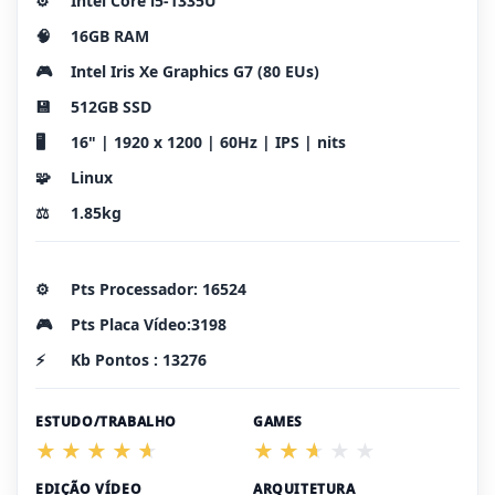
⚙️
Intel Core i5-1335U
🧠
16GB RAM
🎮
Intel Iris Xe Graphics G7 (80 EUs)
💾
512GB SSD
🖥️
16" | 1920 x 1200 | 60Hz | IPS | nits
🧩
Linux
⚖️
1.85kg
⚙️
Pts Processador: 16524
🎮
Pts Placa Vídeo:3198
⚡
Kb Pontos : 13276
ESTUDO/TRABALHO
GAMES
EDIÇÃO VÍDEO
ARQUITETURA