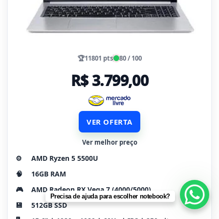
🏆
11801 pts
80 / 100
R$ 3.799,00
VER OFERTA
Ver melhor preço
⚙️
AMD Ryzen 5 5500U
🧠
16GB RAM
🎮
AMD Radeon RX Vega 7 (4000/5000)
Precisa de ajuda para escolher notebook?
💾
512GB SSD