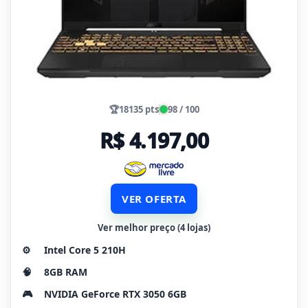
🏆
18135 pts
98 / 100
R$ 4.197,00
VER OFERTA
Ver melhor preço (4 lojas)
⚙️
Intel Core 5 210H
🧠
8GB RAM
🎮
NVIDIA GeForce RTX 3050 6GB