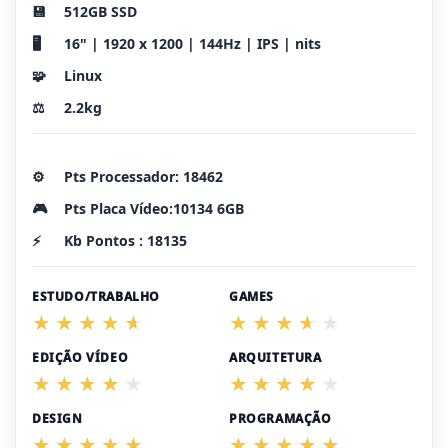
💾
512GB SSD
🖥️
16" | 1920 x 1200 | 144Hz | IPS | nits
🧩
Linux
⚖️
2.2kg
⚙️
Pts Processador: 18462
🎮
Pts Placa Vídeo:10134 6GB
⚡
Kb Pontos : 18135
ESTUDO/TRABALHO
GAMES
EDIÇÃO VÍDEO
ARQUITETURA
DESIGN
PROGRAMAÇÃO