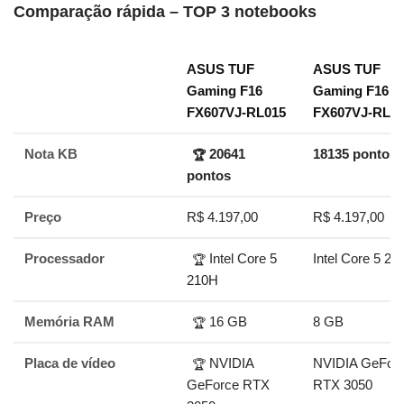
Comparação rápida – TOP 3 notebooks
ASUS TUF
ASUS TUF
Gaming F16
Gaming F16
FX607VJ-RL015
FX607VJ-RL0
Nota KB
20641
18135 pontos
🏆
pontos
Preço
R$ 4.197,00
R$ 4.197,00
Processador
Intel Core 5
Intel Core 5 21
🏆
210H
Memória RAM
16 GB
8 GB
🏆
Placa de vídeo
NVIDIA
NVIDIA GeFor
🏆
GeForce RTX
RTX 3050