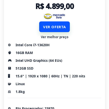
R$ 4.899,00
VER OFERTA
Ver melhor preço
⚙️
Intel Core i7-13620H
🧠
16GB RAM
🎮
Intel UHD Graphics (64 EUs)
💾
512GB SSD
🖥️
15.6" | 1920 x 1080 | 60Hz | TN | 220 nits
🧩
Linux
⚖️
1.8kg
⚙️
Pts Processador: 23970