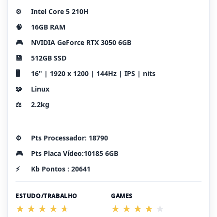
⚙️
Intel Core 5 210H
🧠
16GB RAM
🎮
NVIDIA GeForce RTX 3050 6GB
💾
512GB SSD
🖥️
16" | 1920 x 1200 | 144Hz | IPS | nits
🧩
Linux
⚖️
2.2kg
⚙️
Pts Processador: 18790
🎮
Pts Placa Vídeo:10185 6GB
⚡
Kb Pontos : 20641
ESTUDO/TRABALHO
GAMES