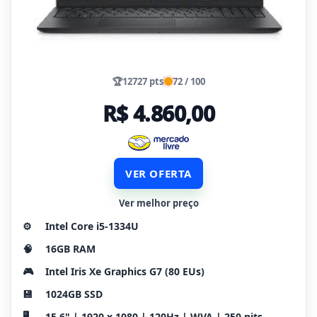
🏆
12727 pts
72 / 100
R$ 4.860,00
VER OFERTA
Ver melhor preço
⚙️
Intel Core i5-1334U
🧠
16GB RAM
🎮
Intel Iris Xe Graphics G7 (80 EUs)
💾
1024GB SSD
🖥️
15.6" | 1920 x 1080 | 120Hz | WVA | 250 nits