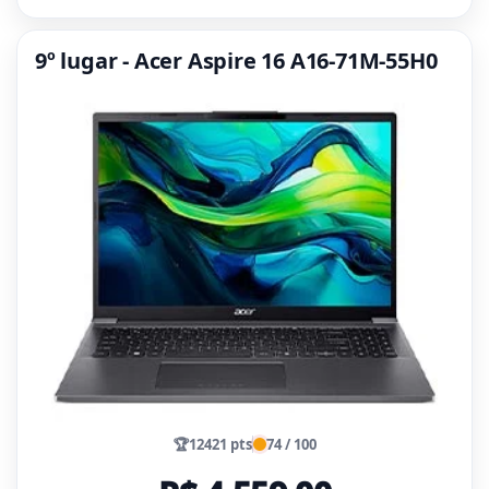
9º lugar - Acer Aspire 16 A16-71M-55H0
🏆
12421 pts
74 / 100