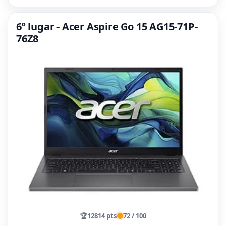
6º lugar - Acer Aspire Go 15 AG15-71P-
76Z8
🏆
12814 pts
72 / 100