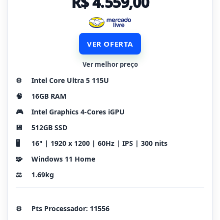
R$ 4.559,00
VER OFERTA
Ver melhor preço
⚙️
Intel Core Ultra 5 115U
🧠
16GB RAM
🎮
Intel Graphics 4-Cores iGPU
💾
512GB SSD
🖥️
16" | 1920 x 1200 | 60Hz | IPS | 300 nits
🧩
Windows 11 Home
⚖️
1.69kg
⚙️
Pts Processador: 11556