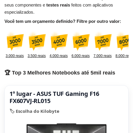
seus componentes e
testes reais
feitos com aplicativos
especializados.
Você tem um orçamento definido? Filtre por outro valor:
3.000 reais
3.500 reais
4.000 reais
6.000 reais
7.000 reais
8.000 reai
🏆 Top 3 Melhores Notebooks até 5mil reais
1º lugar - ASUS TUF Gaming F16
FX607VJ-RL015
🏷️ Escolha do Kilobyte