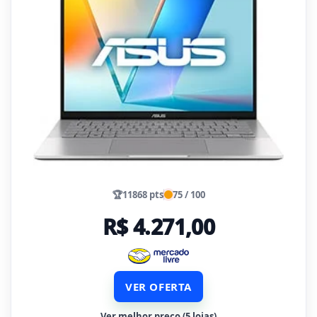
🏆
11868 pts
75 / 100
R$ 4.271,00
VER OFERTA
Ver melhor preço (5 lojas)