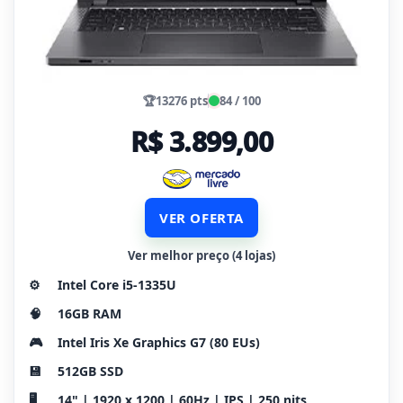
🏆
13276 pts
84 / 100
R$ 3.899,00
VER OFERTA
Ver melhor preço (4 lojas)
⚙️
Intel Core i5-1335U
🧠
16GB RAM
🎮
Intel Iris Xe Graphics G7 (80 EUs)
💾
512GB SSD
🖥️
14" | 1920 x 1200 | 60Hz | IPS | 250 nits