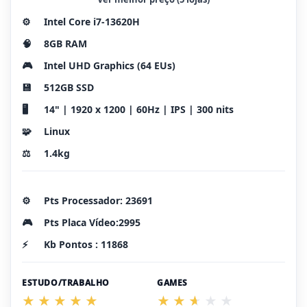
⚙️
Intel Core i7-13620H
🧠
8GB RAM
🎮
Intel UHD Graphics (64 EUs)
💾
512GB SSD
🖥️
14" | 1920 x 1200 | 60Hz | IPS | 300 nits
🧩
Linux
⚖️
1.4kg
⚙️
Pts Processador: 23691
🎮
Pts Placa Vídeo:2995
⚡
Kb Pontos : 11868
ESTUDO/TRABALHO
GAMES