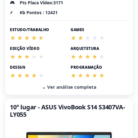
🎮
Pts Placa Vídeo:3171
⚡
Kb Pontos : 12421
ESTUDO/TRABALHO
GAMES
EDIÇÃO VÍDEO
ARQUITETURA
DESIGN
PROGRAMAÇÃO
⌄ Ver análise completa
10º lugar - ASUS VivoBook S14 S3407VA-
LY055