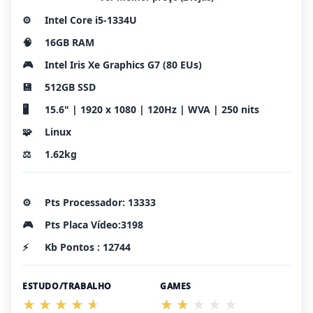
⚙️
Intel Core i5-1334U
🧠
16GB RAM
🎮
Intel Iris Xe Graphics G7 (80 EUs)
💾
512GB SSD
🖥️
15.6" | 1920 x 1080 | 120Hz | WVA | 250 nits
🧩
Linux
⚖️
1.62kg
⚙️
Pts Processador: 13333
🎮
Pts Placa Vídeo:3198
⚡
Kb Pontos : 12744
ESTUDO/TRABALHO
GAMES