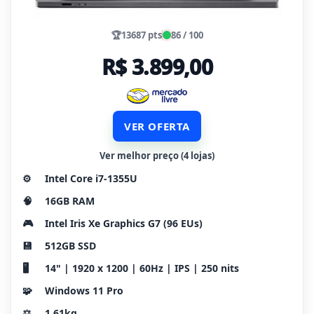
🏆
13687 pts
86 / 100
R$ 3.899,00
VER OFERTA
Ver melhor preço (4 lojas)
⚙️
Intel Core i7-1355U
🧠
16GB RAM
🎮
Intel Iris Xe Graphics G7 (96 EUs)
💾
512GB SSD
🖥️
14" | 1920 x 1200 | 60Hz | IPS | 250 nits
🧩
Windows 11 Pro
⚖️
1.61kg