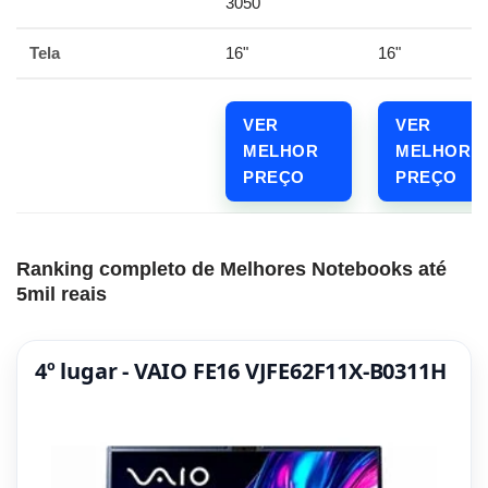
3050
Tela
16"
16"
VER
VER
MELHOR
MELHOR
PREÇO
PREÇO
Ranking completo de Melhores Notebooks até
5mil reais
4º lugar - VAIO FE16 VJFE62F11X-B0311H