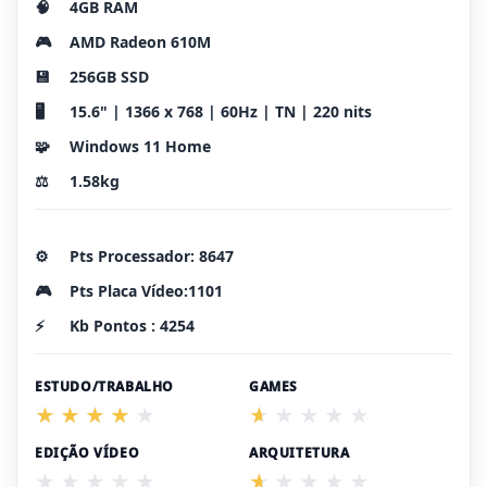
🧠
4GB RAM
🎮
AMD Radeon 610M
💾
256GB SSD
🖥️
15.6" | 1366 x 768 | 60Hz | TN | 220 nits
🧩
Windows 11 Home
⚖️
1.58kg
⚙️
Pts Processador: 8647
🎮
Pts Placa Vídeo:1101
⚡
Kb Pontos : 4254
ESTUDO/TRABALHO
GAMES
EDIÇÃO VÍDEO
ARQUITETURA