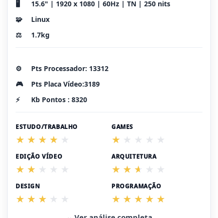
🖥️
15.6" | 1920 x 1080 | 60Hz | TN | 250 nits
🧩
Linux
⚖️
1.7kg
⚙️
Pts Processador: 13312
🎮
Pts Placa Vídeo:3189
⚡
Kb Pontos : 8320
ESTUDO/TRABALHO
GAMES
EDIÇÃO VÍDEO
ARQUITETURA
DESIGN
PROGRAMAÇÃO
⌄ Ver análise completa