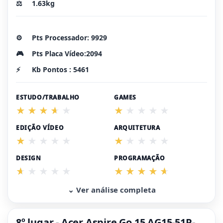
⚖️
1.63kg
⚙️
Pts Processador: 9929
🎮
Pts Placa Vídeo:2094
⚡
Kb Pontos : 5461
ESTUDO/TRABALHO
GAMES
EDIÇÃO VÍDEO
ARQUITETURA
DESIGN
PROGRAMAÇÃO
⌄ Ver análise completa
8º lugar - Acer Aspire Go 15 AG15-51P-