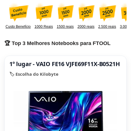
Custo Benefício
1000 Reais
1500 reais
2000 reais
2.500 reais
3.000 
🏆 Top 3 Melhores Notebooks para FTOOL
1º lugar - VAIO FE16 VJFE69F11X-B0521H
🏷️ Escolha do Kilobyte