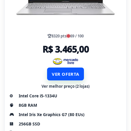
🏆
8320 pts
69 / 100
R$ 3.465,00
VER OFERTA
Ver melhor preço (2 lojas)
⚙️
Intel Core i5-1334U
🧠
8GB RAM
🎮
Intel Iris Xe Graphics G7 (80 EUs)
💾
256GB SSD