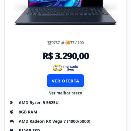
🏆
9737 pts
77 / 100
R$ 3.290,00
VER OFERTA
Ver melhor preço
⚙️
AMD Ryzen 5 5625U
🧠
8GB RAM
🎮
AMD Radeon RX Vega 7 (4000/5000)
💾
512GB SSD