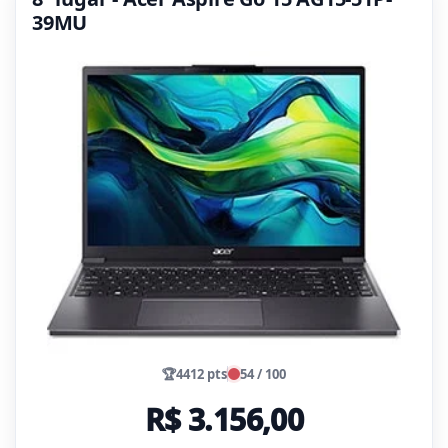
39MU
🏆
4412 pts
54 / 100
R$ 3.156,00