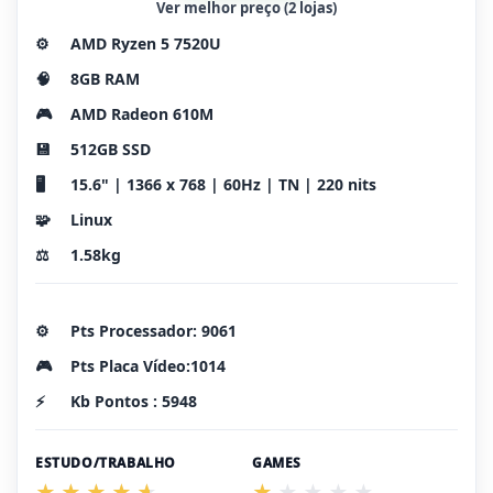
Ver melhor preço (2 lojas)
⚙️
AMD Ryzen 5 7520U
🧠
8GB RAM
🎮
AMD Radeon 610M
💾
512GB SSD
🖥️
15.6" | 1366 x 768 | 60Hz | TN | 220 nits
🧩
Linux
⚖️
1.58kg
⚙️
Pts Processador: 9061
🎮
Pts Placa Vídeo:1014
⚡
Kb Pontos : 5948
ESTUDO/TRABALHO
GAMES