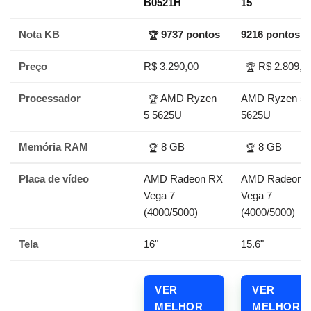
B0521H
15
Nota KB
9737 pontos
9216 pontos
🏆
Preço
R$ 3.290,00
R$ 2.809,0
🏆
Processador
AMD Ryzen
AMD Ryzen 5
🏆
5 5625U
5625U
Memória RAM
8 GB
8 GB
🏆
🏆
Placa de vídeo
AMD Radeon RX
AMD Radeon 
Vega 7
Vega 7
(4000/5000)
(4000/5000)
Tela
16"
15.6"
VER
VER
MELHOR
MELHOR