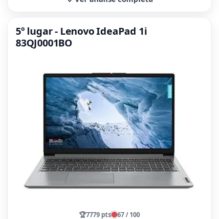
5º lugar - Lenovo IdeaPad 1i
83QJ0001BO
🏆
7779 pts
67 / 100