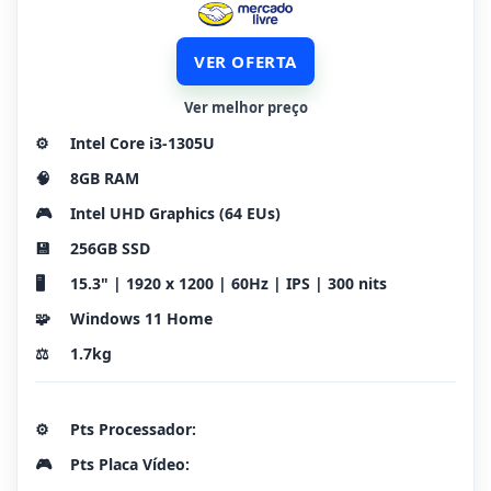
VER OFERTA
Ver melhor preço
⚙️
Intel Core i3-1305U
🧠
8GB RAM
🎮
Intel UHD Graphics (64 EUs)
💾
256GB SSD
🖥️
15.3" | 1920 x 1200 | 60Hz | IPS | 300 nits
🧩
Windows 11 Home
⚖️
1.7kg
⚙️
Pts Processador:
🎮
Pts Placa Vídeo: