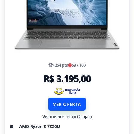
🏆
4254 pts
53 / 100
R$ 3.195,00
VER OFERTA
Ver melhor preço (2 lojas)
⚙️
AMD Ryzen 3 7320U