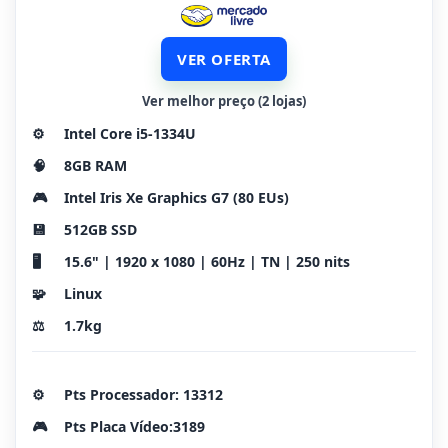
VER OFERTA
Ver melhor preço (2 lojas)
⚙️
Intel Core i5-1334U
🧠
8GB RAM
🎮
Intel Iris Xe Graphics G7 (80 EUs)
💾
512GB SSD
🖥️
15.6" | 1920 x 1080 | 60Hz | TN | 250 nits
🧩
Linux
⚖️
1.7kg
⚙️
Pts Processador: 13312
🎮
Pts Placa Vídeo:3189