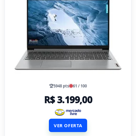
🏆
5948 pts
61 / 100
R$ 3.199,00
VER OFERTA