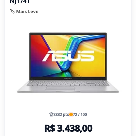
NJ1741
🏷️ Mais Leve
🏆
8832 pts
72 / 100
R$ 3.438,00