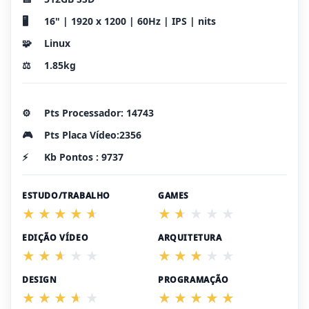
🖥️
16" | 1920 x 1200 | 60Hz | IPS | nits
🧩
Linux
⚖️
1.85kg
⚙️
Pts Processador: 14743
🎮
Pts Placa Vídeo:2356
⚡
Kb Pontos : 9737
ESTUDO/TRABALHO
GAMES
EDIÇÃO VÍDEO
ARQUITETURA
DESIGN
PROGRAMAÇÃO