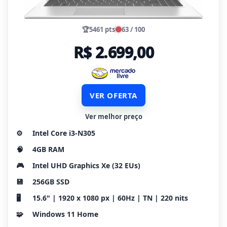
🏆
5461 pts
63 / 100
R$ 2.699,00
VER OFERTA
Ver melhor preço
⚙️
Intel Core i3-N305
🧠
4GB RAM
🎮
Intel UHD Graphics Xe (32 EUs)
💾
256GB SSD
🖥️
15.6" | 1920 x 1080 px | 60Hz | TN | 220 nits
🧩
Windows 11 Home