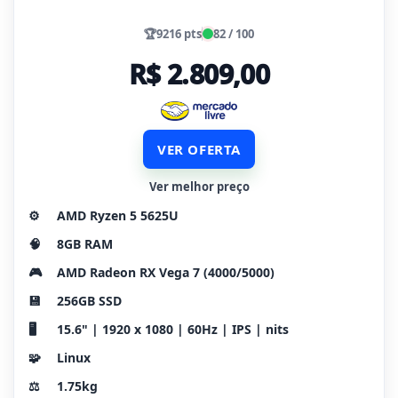
🏆
9216 pts
82 / 100
R$ 2.809,00
VER OFERTA
Ver melhor preço
⚙️
AMD Ryzen 5 5625U
🧠
8GB RAM
🎮
AMD Radeon RX Vega 7 (4000/5000)
💾
256GB SSD
🖥️
15.6" | 1920 x 1080 | 60Hz | IPS | nits
🧩
Linux
⚖️
1.75kg