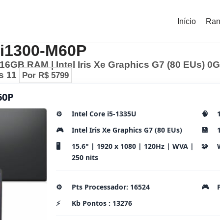
Início
Ran
5-i1300-M60P
| 16GB RAM | Intel Iris Xe Graphics G7 (80 EUs) 0
s 11
Por R$ 5799
60P
⚙️
Intel Core i5-1335U
🧠
🎮
Intel Iris Xe Graphics G7 (80 EUs)
💾
🖥️
15.6" | 1920 x 1080 | 120Hz | WVA |
🧩
250 nits
⚙️
Pts Processador: 16524
🎮
⚡
Kb Pontos : 13276