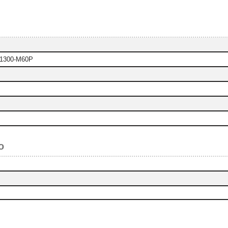
-i1300-M60P
o