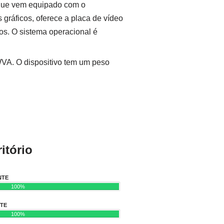
 que vem equipado com o
áficos, oferece a placa de vídeo
s. O sistema operacional é
WVA. O dispositivo tem um peso
itório
NTE
100%
NTE
100%