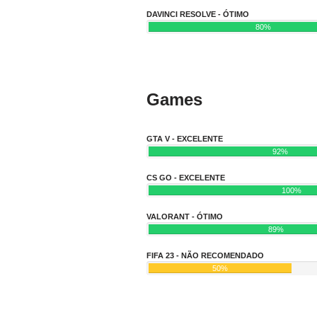
DAVINCI RESOLVE - ÓTIMO
80%
Games
GTA V - EXCELENTE
92%
CS GO - EXCELENTE
100%
VALORANT - ÓTIMO
89%
FIFA 23 - NÃO RECOMENDADO
50%