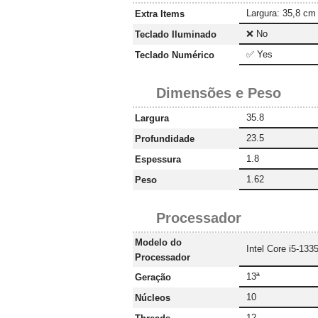
Largura: 35,8 cm
Extra Items
❌ No
Teclado Iluminado
✅ Yes
Teclado Numérico
Dimensões e Peso
35.8
Largura
23.5
Profundidade
1.8
Espessura
1.62
Peso
Processador
Modelo do
Intel Core i5-133
Processador
13ª
Geração
10
Núcleos
12