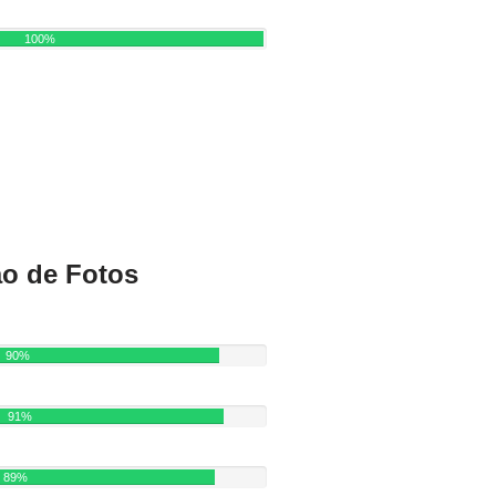
100%
ão de Fotos
90%
91%
89%