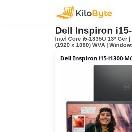
Pular
para
Dell Inspiron i1
o
Intel Core i5-1335U 13ª Ger 
conteúdo
(1920 x 1080) WVA | Window
Dell Inspiron i15-i1300-M