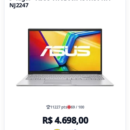
NJ2247
🏆
11227 pts
69 / 100
R$ 4.698,00