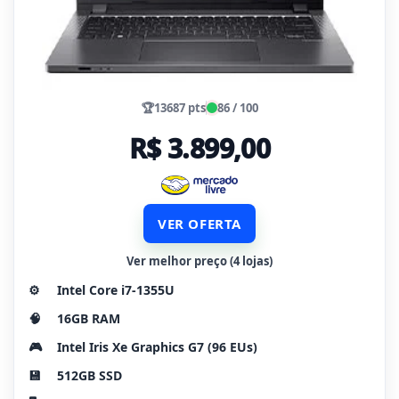
🏆
13687 pts
86 / 100
R$ 3.899,00
VER OFERTA
Ver melhor preço (4 lojas)
⚙️
Intel Core i7-1355U
🧠
16GB RAM
🎮
Intel Iris Xe Graphics G7 (96 EUs)
💾
512GB SSD