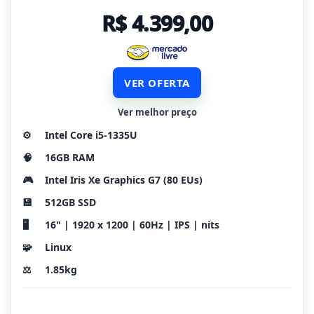
R$ 4.399,00
VER OFERTA
Ver melhor preço
⚙️
Intel Core i5-1335U
🧠
16GB RAM
🎮
Intel Iris Xe Graphics G7 (80 EUs)
💾
512GB SSD
🖥️
16" | 1920 x 1200 | 60Hz | IPS | nits
🧩
Linux
⚖️
1.85kg