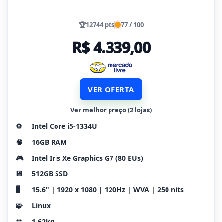
🏆
12744 pts
77 / 100
R$ 4.339,00
VER OFERTA
Ver melhor preço (2 lojas)
⚙️
Intel Core i5-1334U
🧠
16GB RAM
🎮
Intel Iris Xe Graphics G7 (80 EUs)
💾
512GB SSD
🖥️
15.6" | 1920 x 1080 | 120Hz | WVA | 250 nits
🧩
Linux
⚖️
1.62kg