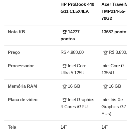
HP ProBook 440
Acer TravelMa
G11 CL5X4LA
TMP214-55-
70G2
Nota KB
14277
13687 pontos
🏆
pontos
Preço
R$ 4.889,00
R$ 3.899,0
🏆
Processador
Intel Core
Intel Core i7-
🏆
Ultra 5 125U
1355U
Memória RAM
16 GB
16 GB
🏆
🏆
Placa de vídeo
Intel Graphics
Intel Iris Xe
🏆
4-Cores iGPU
Graphics G7 (
EUs)
Tela
14"
14"