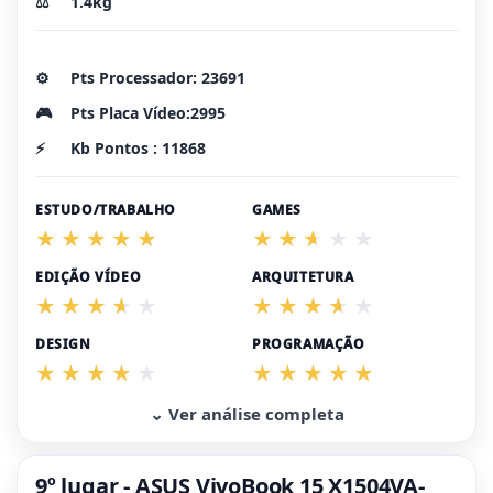
⚖️
1.4kg
⚙️
Pts Processador: 23691
🎮
Pts Placa Vídeo:2995
⚡
Kb Pontos : 11868
ESTUDO/TRABALHO
GAMES
EDIÇÃO VÍDEO
ARQUITETURA
DESIGN
PROGRAMAÇÃO
⌄ Ver análise completa
9º lugar - ASUS VivoBook 15 X1504VA-