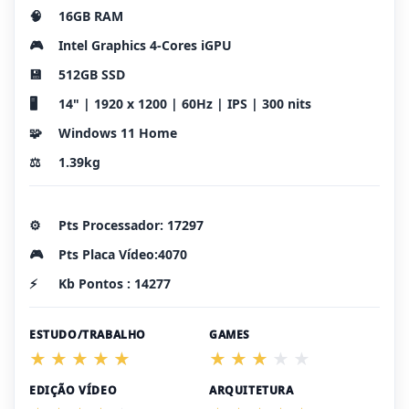
🧠
16GB RAM
🎮
Intel Graphics 4-Cores iGPU
💾
512GB SSD
🖥️
14" | 1920 x 1200 | 60Hz | IPS | 300 nits
🧩
Windows 11 Home
⚖️
1.39kg
⚙️
Pts Processador: 17297
🎮
Pts Placa Vídeo:4070
⚡
Kb Pontos : 14277
ESTUDO/TRABALHO
GAMES
EDIÇÃO VÍDEO
ARQUITETURA