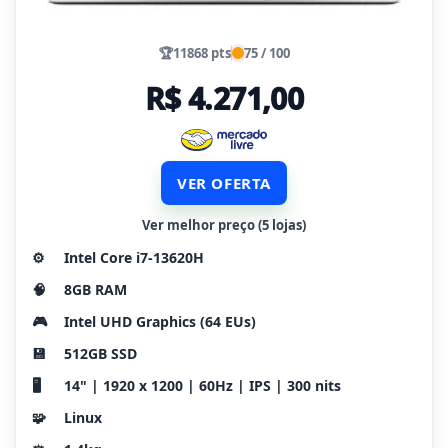
🏆
11868 pts
75 / 100
R$ 4.271,00
VER OFERTA
Ver melhor preço (5 lojas)
⚙️
Intel Core i7-13620H
🧠
8GB RAM
🎮
Intel UHD Graphics (64 EUs)
💾
512GB SSD
🖥️
14" | 1920 x 1200 | 60Hz | IPS | 300 nits
🧩
Linux