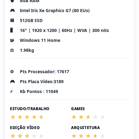
🧠
8GB RAM
🎮
Intel Iris Xe Graphics G7 (80 EUs)
💾
512GB SSD
🖥️
16" | 1920 x 1200 | 60Hz | WVA | 300 nits
🧩
Windows 11 Home
⚖️
1.98kg
⚙️
Pts Processador: 17617
🎮
Pts Placa Vídeo:3189
⚡
Kb Pontos : 11049
ESTUDO/TRABALHO
GAMES
EDIÇÃO VÍDEO
ARQUITETURA