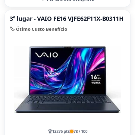
3º lugar - VAIO FE16 VJFE62F11X-B0311H
🏷️ Ótimo Custo Benefício
🏆
13276 pts
78 / 100