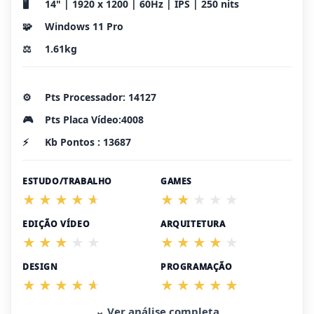
🖥️
14" | 1920 x 1200 | 60Hz | IPS | 250 nits
🧩
Windows 11 Pro
⚖️
1.61kg
⚙️
Pts Processador: 14127
🎮
Pts Placa Vídeo:4008
⚡
Kb Pontos : 13687
ESTUDO/TRABALHO
GAMES
EDIÇÃO VÍDEO
ARQUITETURA
DESIGN
PROGRAMAÇÃO
⌄ Ver análise completa