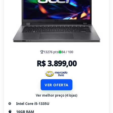
🏆
13276 pts
84 / 100
R$ 3.899,00
VER OFERTA
Ver melhor preço (4 lojas)
⚙️
Intel Core i5-1335U
🧠
16GB RAM