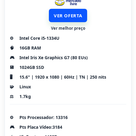
VER OFERTA
Ver melhor preço
⚙️
Intel Core i5-1334U
🧠
16GB RAM
🎮
Intel Iris Xe Graphics G7 (80 EUs)
💾
1024GB SSD
🖥️
15.6" | 1920 x 1080 | 60Hz | TN | 250 nits
🧩
Linux
⚖️
1.7kg
⚙️
Pts Processador: 13316
🎮
Pts Placa Vídeo:3184