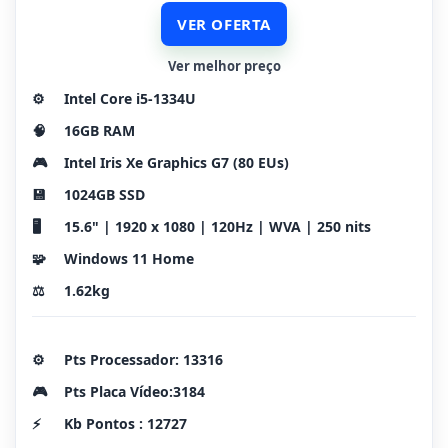
VER OFERTA
Ver melhor preço
⚙️
Intel Core i5-1334U
🧠
16GB RAM
🎮
Intel Iris Xe Graphics G7 (80 EUs)
💾
1024GB SSD
🖥️
15.6" | 1920 x 1080 | 120Hz | WVA | 250 nits
🧩
Windows 11 Home
⚖️
1.62kg
⚙️
Pts Processador: 13316
🎮
Pts Placa Vídeo:3184
⚡
Kb Pontos : 12727