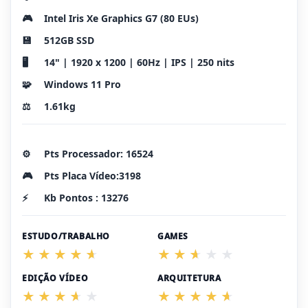
🎮
Intel Iris Xe Graphics G7 (80 EUs)
💾
512GB SSD
🖥️
14" | 1920 x 1200 | 60Hz | IPS | 250 nits
🧩
Windows 11 Pro
⚖️
1.61kg
⚙️
Pts Processador: 16524
🎮
Pts Placa Vídeo:3198
⚡
Kb Pontos : 13276
ESTUDO/TRABALHO
GAMES
EDIÇÃO VÍDEO
ARQUITETURA