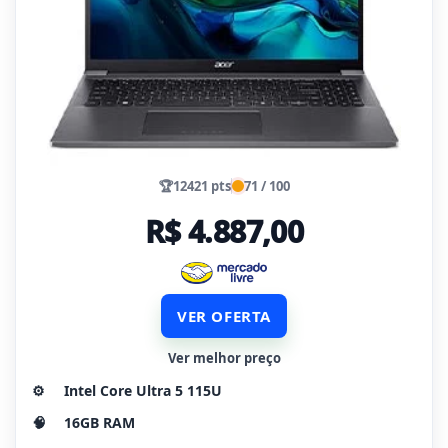
🏆
12421 pts
71 / 100
R$ 4.887,00
VER OFERTA
Ver melhor preço
⚙️
Intel Core Ultra 5 115U
🧠
16GB RAM