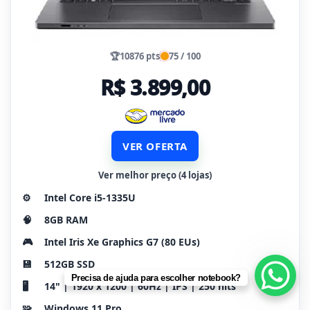
🏆
10876 pts
75 / 100
R$ 3.899,00
VER OFERTA
Ver melhor preço (4 lojas)
⚙️
Intel Core i5-1335U
🧠
8GB RAM
🎮
Intel Iris Xe Graphics G7 (80 EUs)
💾
512GB SSD
Precisa de ajuda para escolher notebook?
🖥️
14" | 1920 x 1200 | 60Hz | IPS | 250 nits
🧩
Windows 11 Pro