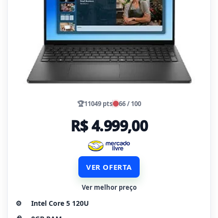
🏆
11049 pts
66 / 100
R$ 4.999,00
VER OFERTA
Ver melhor preço
⚙️
Intel Core 5 120U