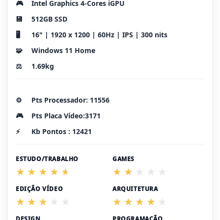
🎮
Intel Graphics 4-Cores iGPU
💾
512GB SSD
🖥️
16" | 1920 x 1200 | 60Hz | IPS | 300 nits
🧩
Windows 11 Home
⚖️
1.69kg
⚙️
Pts Processador: 11556
🎮
Pts Placa Vídeo:3171
⚡
Kb Pontos : 12421
ESTUDO/TRABALHO
GAMES
EDIÇÃO VÍDEO
ARQUITETURA
DESIGN
PROGRAMAÇÃO