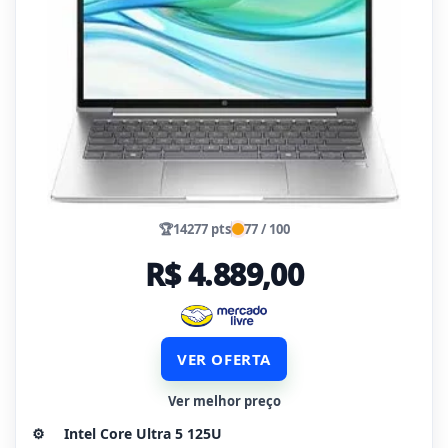
🏆
14277 pts
77 / 100
R$ 4.889,00
VER OFERTA
Ver melhor preço
⚙️
Intel Core Ultra 5 125U