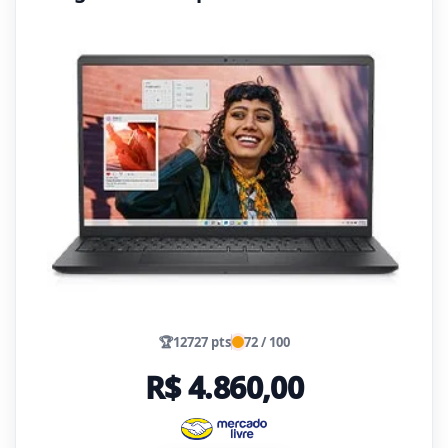
🏆
12727 pts
72 / 100
R$ 4.860,00