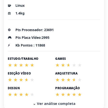
🧩
Linux
⚖️
1.4kg
⚙️
Pts Processador: 23691
🎮
Pts Placa Vídeo:2995
⚡
Kb Pontos : 11868
ESTUDO/TRABALHO
GAMES
EDIÇÃO VÍDEO
ARQUITETURA
DESIGN
PROGRAMAÇÃO
⌄ Ver análise completa