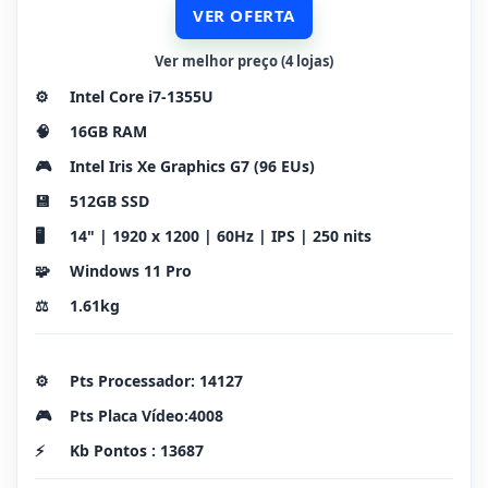
VER OFERTA
Ver melhor preço (4 lojas)
⚙️
Intel Core i7-1355U
🧠
16GB RAM
🎮
Intel Iris Xe Graphics G7 (96 EUs)
💾
512GB SSD
🖥️
14" | 1920 x 1200 | 60Hz | IPS | 250 nits
🧩
Windows 11 Pro
⚖️
1.61kg
⚙️
Pts Processador: 14127
🎮
Pts Placa Vídeo:4008
⚡
Kb Pontos : 13687