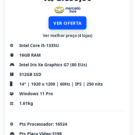
VER OFERTA
Ver melhor preço (4 lojas)
⚙️
Intel Core i5-1335U
🧠
16GB RAM
🎮
Intel Iris Xe Graphics G7 (80 EUs)
💾
512GB SSD
🖥️
14" | 1920 x 1200 | 60Hz | IPS | 250 nits
🧩
Windows 11 Pro
⚖️
1.61kg
⚙️
Pts Processador: 16524
🎮
Pts Placa Vídeo:3198