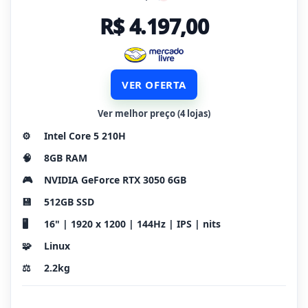
R$ 4.197,00
VER OFERTA
Ver melhor preço (4 lojas)
⚙️
Intel Core 5 210H
🧠
8GB RAM
🎮
NVIDIA GeForce RTX 3050 6GB
💾
512GB SSD
🖥️
16" | 1920 x 1200 | 144Hz | IPS | nits
🧩
Linux
⚖️
2.2kg