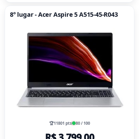
8º lugar - Acer Aspire 5 A515-45-R043
🏆
11801 pts
80 / 100
R$ 3.799,00