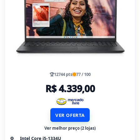
🏆
12744 pts
77 / 100
R$ 4.339,00
VER OFERTA
Ver melhor preço (2 lojas)
⚙️
Intel Core i5-1334U