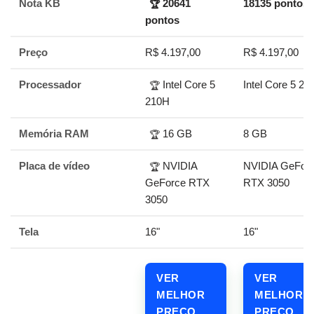
Nota KB
20641
18135 pontos
🏆
pontos
Preço
R$ 4.197,00
R$ 4.197,00
Processador
Intel Core 5
Intel Core 5 21
🏆
210H
Memória RAM
16 GB
8 GB
🏆
Placa de vídeo
NVIDIA
NVIDIA GeFor
🏆
GeForce RTX
RTX 3050
3050
Tela
16"
16"
VER
VER
MELHOR
MELHOR
PREÇO
PREÇO