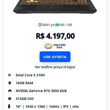
🏆
20641 pts
100 / 100
R$ 4.197,00
VER OFERTA
Ver melhor preço (4 lojas)
⚙️
Intel Core 5 210H
🧠
16GB RAM
🎮
NVIDIA GeForce RTX 3050 6GB
💾
512GB SSD
🖥️
16" | 1920 x 1200 | 144Hz | IPS | nits