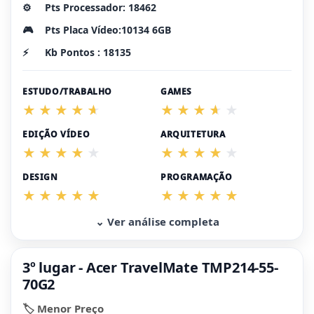
⚙️
Pts Processador: 18462
🎮
Pts Placa Vídeo:10134 6GB
⚡
Kb Pontos : 18135
ESTUDO/TRABALHO
GAMES
EDIÇÃO VÍDEO
ARQUITETURA
DESIGN
PROGRAMAÇÃO
⌄ Ver análise completa
3º lugar - Acer TravelMate TMP214-55-
70G2
🏷️ Menor Preço