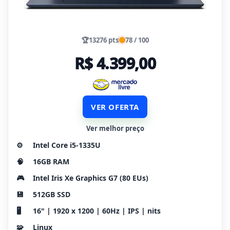
🏆
13276 pts
78 / 100
R$ 4.399,00
VER OFERTA
Ver melhor preço
⚙️
Intel Core i5-1335U
🧠
16GB RAM
🎮
Intel Iris Xe Graphics G7 (80 EUs)
💾
512GB SSD
🖥️
16" | 1920 x 1200 | 60Hz | IPS | nits
🧩
Linux