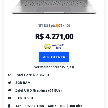
🏆
11868 pts
75 / 100
R$ 4.271,00
VER OFERTA
Ver melhor preço (5 lojas)
⚙️
Intel Core i7-13620H
🧠
8GB RAM
🎮
Intel UHD Graphics (64 EUs)
💾
512GB SSD
🖥️
14" | 1920 x 1200 | 60Hz | IPS | 300 nits