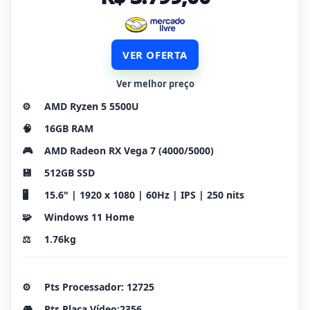
VER OFERTA
Ver melhor preço
⚙️
AMD Ryzen 5 5500U
🧠
16GB RAM
🎮
AMD Radeon RX Vega 7 (4000/5000)
💾
512GB SSD
🖥️
15.6" | 1920 x 1080 | 60Hz | IPS | 250 nits
🧩
Windows 11 Home
⚖️
1.76kg
⚙️
Pts Processador: 12725
🎮
Pts Placa Vídeo:2356