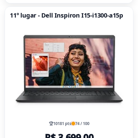
11º lugar - Dell Inspiron I15-i1300-a15p
🏆
10181 pts
74 / 100
R$ 3.699,00