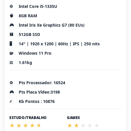
⚙️
Intel Core i5-1335U
🧠
8GB RAM
🎮
Intel Iris Xe Graphics G7 (80 EUs)
💾
512GB SSD
🖥️
14" | 1920 x 1200 | 60Hz | IPS | 250 nits
🧩
Windows 11 Pro
⚖️
1.61kg
⚙️
Pts Processador: 16524
🎮
Pts Placa Vídeo:3198
⚡
Kb Pontos : 10876
ESTUDO/TRABALHO
GAMES