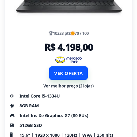
🏆
10333 pts
70 / 100
R$ 4.198,00
VER OFERTA
Ver melhor preço (2 lojas)
⚙️
Intel Core i5-1334U
🧠
8GB RAM
🎮
Intel Iris Xe Graphics G7 (80 EUs)
💾
512GB SSD
🖥️
15.6" | 1920 x 1080 | 120Hz | WVA | 250 nits