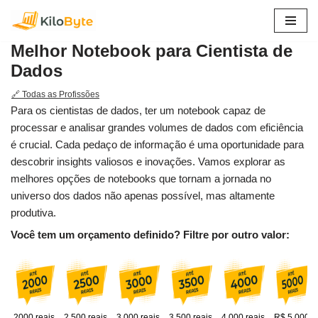
Pular
Melhor Notebook para Cientista de
para
Dados
o
conteúdo
🔗 Todas as Profissões
Para os cientistas de dados, ter um notebook capaz de
processar e analisar grandes volumes de dados com eficiência
é crucial. Cada pedaço de informação é uma oportunidade para
descobrir insights valiosos e inovações. Vamos explorar as
melhores opções de notebooks que tornam a jornada no
universo dos dados não apenas possível, mas altamente
produtiva.
Você tem um orçamento definido? Filtre por outro valor:
2000 reais
2.500 reais
3.000 reais
3.500 reais
4.000 reais
R$ 5.000