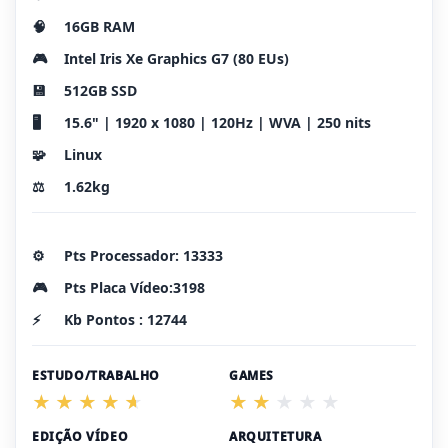
🧠
16GB RAM
🎮
Intel Iris Xe Graphics G7 (80 EUs)
💾
512GB SSD
🖥️
15.6" | 1920 x 1080 | 120Hz | WVA | 250 nits
🧩
Linux
⚖️
1.62kg
⚙️
Pts Processador: 13333
🎮
Pts Placa Vídeo:3198
⚡
Kb Pontos : 12744
ESTUDO/TRABALHO
GAMES
EDIÇÃO VÍDEO
ARQUITETURA