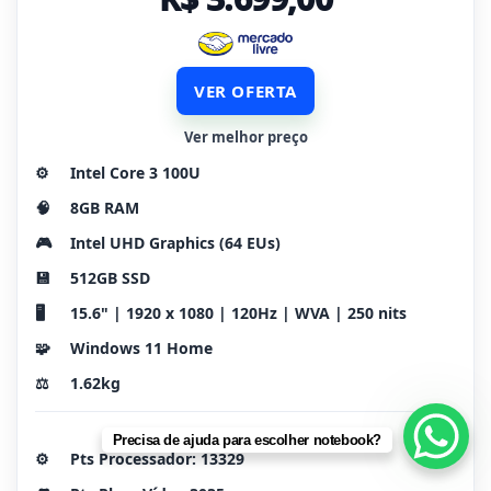
VER OFERTA
Ver melhor preço
⚙️
Intel Core 3 100U
🧠
8GB RAM
🎮
Intel UHD Graphics (64 EUs)
💾
512GB SSD
🖥️
15.6" | 1920 x 1080 | 120Hz | WVA | 250 nits
🧩
Windows 11 Home
⚖️
1.62kg
Precisa de ajuda para escolher notebook?
⚙️
Pts Processador: 13329