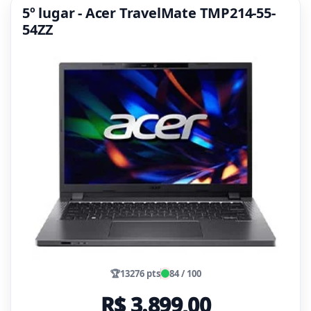
5º lugar - Acer TravelMate TMP214-55-
54ZZ
🏆
13276 pts
84 / 100
R$ 3.899,00