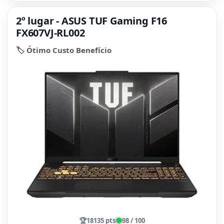
2º lugar - ASUS TUF Gaming F16
FX607VJ-RL002
🏷️ Ótimo Custo Benefício
🏆
18135 pts
98 / 100