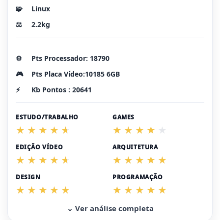
🧩
Linux
⚖️
2.2kg
⚙️
Pts Processador: 18790
🎮
Pts Placa Vídeo:10185 6GB
⚡
Kb Pontos : 20641
ESTUDO/TRABALHO
GAMES
EDIÇÃO VÍDEO
ARQUITETURA
DESIGN
PROGRAMAÇÃO
⌄ Ver análise completa