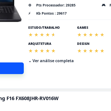
⚙️
Pts Processador: 29285
🎮
⚡
Kb Pontos : 29617
ESTUDO/TRABALHO
GAMES
ARQUITETURA
DESIGN
⌄ Ver análise completa
ing F16 FX608JHR-RV016W