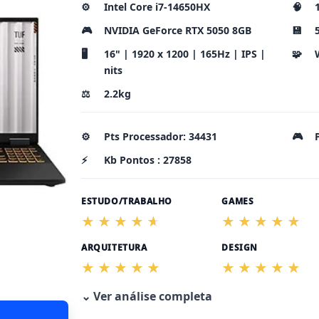
⚙️
Intel Core i7-14650HX
🧠
🎮
NVIDIA GeForce RTX 5050 8GB
💾
🖥️
16" | 1920 x 1200 | 165Hz | IPS |
🧩
nits
⚖️
2.2kg
⚙️
Pts Processador: 34431
🎮
⚡
Kb Pontos : 27858
ESTUDO/TRABALHO
GAMES
ARQUITETURA
DESIGN
⌄ Ver análise completa