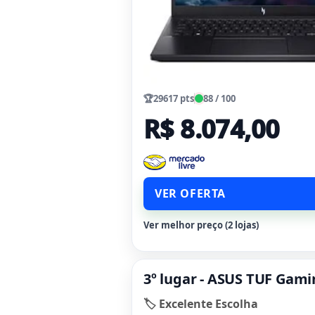
🏆
29617 pts
88 / 100
R$ 8.074,00
VER OFERTA
Ver melhor preço (2 lojas)
3º lugar - ASUS TUF Gam
🏷️ Excelente Escolha