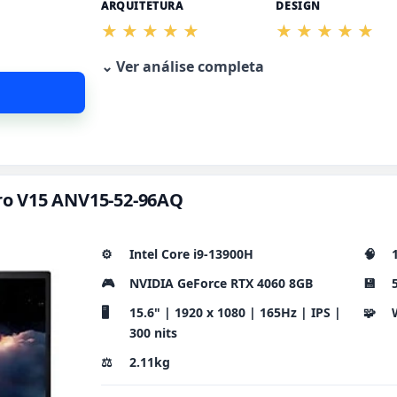
ARQUITETURA
DESIGN
⌄ Ver análise completa
itro V15 ANV15-52-96AQ
⚙️
Intel Core i9-13900H
🧠
🎮
NVIDIA GeForce RTX 4060 8GB
💾
🖥️
15.6" | 1920 x 1080 | 165Hz | IPS |
🧩
300 nits
⚖️
2.11kg