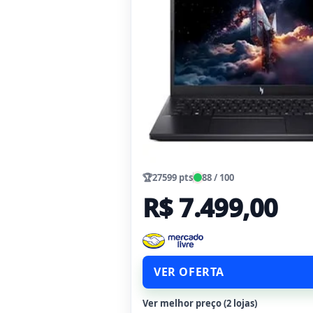
🏆
27599 pts
88 / 100
R$ 7.499,00
VER OFERTA
Ver melhor preço (2 lojas)