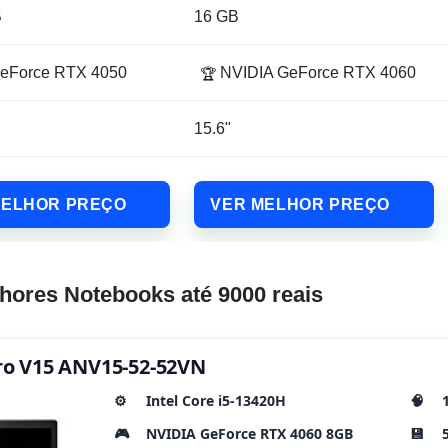
B
16 GB
eForce RTX 4050
NVIDIA GeForce RTX 4060
🏆
15.6"
MELHOR PREÇO
VER MELHOR PREÇO
hores Notebooks até 9000 reais
itro V15 ANV15-52-52VN
⚙️
Intel Core i5-13420H
🧠
🎮
NVIDIA GeForce RTX 4060 8GB
💾