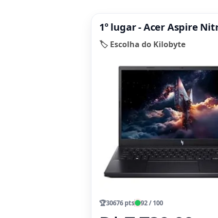
1º lugar - Acer Aspire Ni
🏷️ Escolha do Kilobyte
🏆
30676 pts
92 / 100