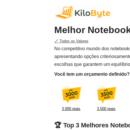
Pular
para
Melhor Notebook 
o
conteúdo
🔗 Todos os Valores
No competitivo mundo dos notebooks,
apresentando opções criteriosament
escolhas que garantem um equilíbrio
Você tem um orçamento definido? F
3.000 reais
3.500 reais
🏆 Top 3 Melhores Notebo