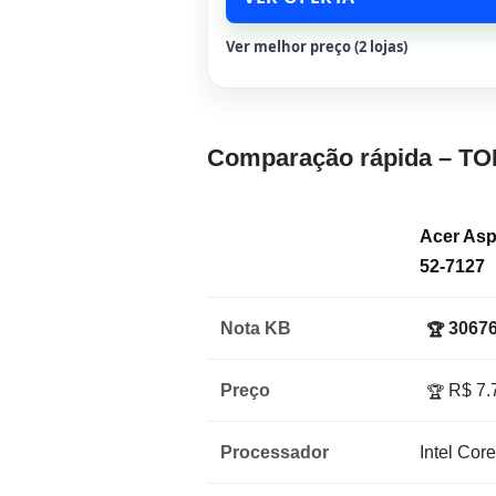
Ver melhor preço (2 lojas)
Comparação rápida – TO
Acer Asp
52-7127
Nota KB
30676
🏆
Preço
R$ 7.
🏆
Processador
Intel Cor