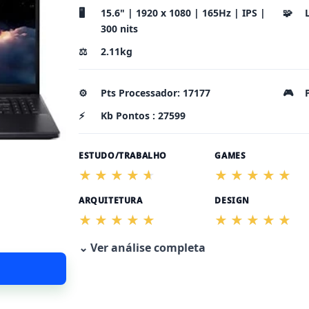
🖥️
15.6" | 1920 x 1080 | 165Hz | IPS |
🧩
300 nits
⚖️
2.11kg
⚙️
Pts Processador: 17177
🎮
⚡
Kb Pontos : 27599
ESTUDO/TRABALHO
GAMES
ARQUITETURA
DESIGN
⌄ Ver análise completa