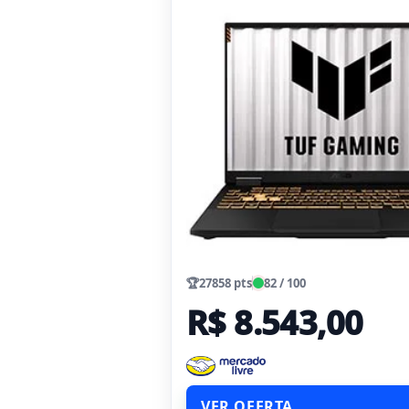
🏆
27858 pts
82 / 100
R$ 8.543,00
VER OFERTA