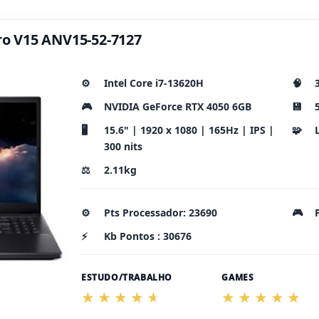
tro V15 ANV15-52-7127
⚙️
Intel Core i7-13620H
🧠
🎮
NVIDIA GeForce RTX 4050 6GB
💾
🖥️
15.6" | 1920 x 1080 | 165Hz | IPS |
🧩
300 nits
⚖️
2.11kg
⚙️
Pts Processador: 23690
🎮
⚡
Kb Pontos : 30676
ESTUDO/TRABALHO
GAMES