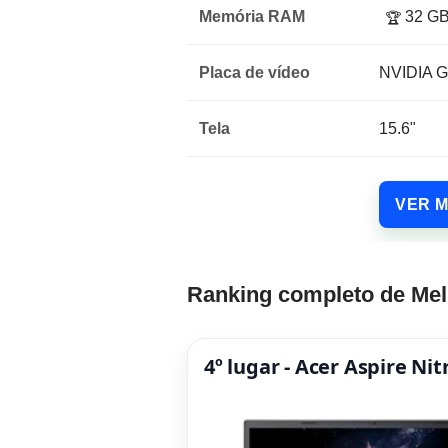
Memória RAM
32 G
🏆
Placa de vídeo
NVIDIA G
Tela
15.6"
VER 
Ranking completo de Mel
4º lugar - Acer Aspire N