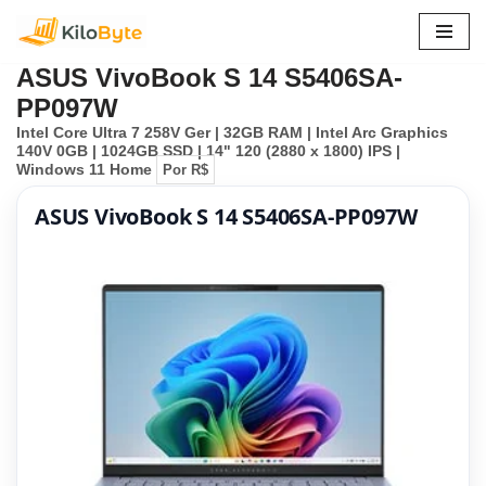
Pular
ASUS VivoBook S 14 S5406SA-
para
PP097W
o
Intel Core Ultra 7 258V Ger | 32GB RAM | Intel Arc Graphics
conteúdo
140V 0GB | 1024GB SSD | 14" 120 (2880 x 1800) IPS |
Windows 11 Home
Por R$
ASUS VivoBook S 14 S5406SA-PP097W