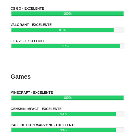
CS GO - EXCELENTE
100%
VALORANT - EXCELENTE
91%
FIFA 23 - EXCELENTE
97%
Games
MINECRAFT - EXCELENTE
100%
GENSHIN IMPACT - EXCELENTE
93%
CALL OF DUTY WARZONE - EXCELENTE
93%