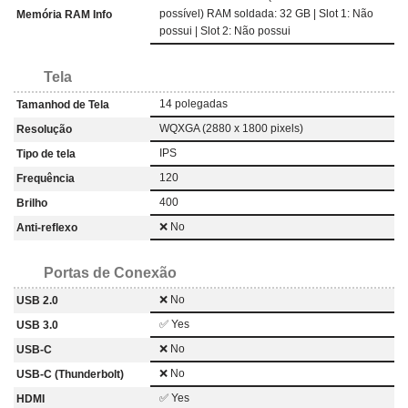
possível) RAM soldada: 32 GB | Slot 1: Não
Memória RAM Info
possui | Slot 2: Não possui
Tela
14 polegadas
Tamanhod de Tela
WQXGA (2880 x 1800 pixels)
Resolução
IPS
Tipo de tela
120
Frequência
400
Brilho
❌ No
Anti-reflexo
Portas de Conexão
❌ No
USB 2.0
✅ Yes
USB 3.0
❌ No
USB-C
❌ No
USB-C (Thunderbolt)
✅ Yes
HDMI