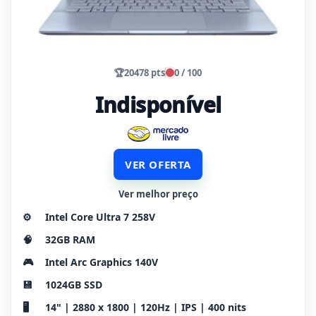
🏆
20478 pts
0 / 100
Indisponível
VER OFERTA
Ver melhor preço
⚙️
Intel Core Ultra 7 258V
🧠
32GB RAM
🎮
Intel Arc Graphics 140V
💾
1024GB SSD
🖥️
14" | 2880 x 1800 | 120Hz | IPS | 400 nits