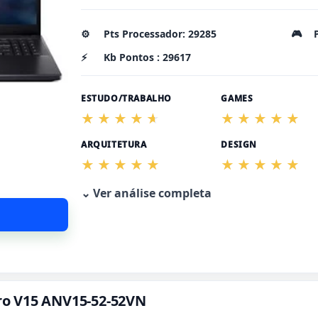
⚙️
Pts Processador: 29285
🎮
⚡
Kb Pontos : 29617
ESTUDO/TRABALHO
GAMES
ARQUITETURA
DESIGN
⌄ Ver análise completa
itro V15 ANV15-52-52VN