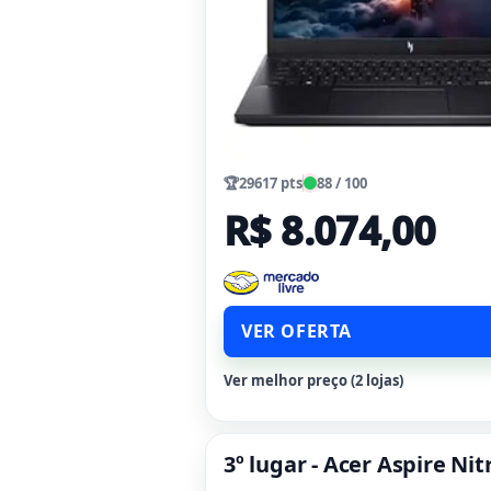
🏆
29617 pts
88 / 100
R$ 8.074,00
VER OFERTA
Ver melhor preço (2 lojas)
3º lugar - Acer Aspire N