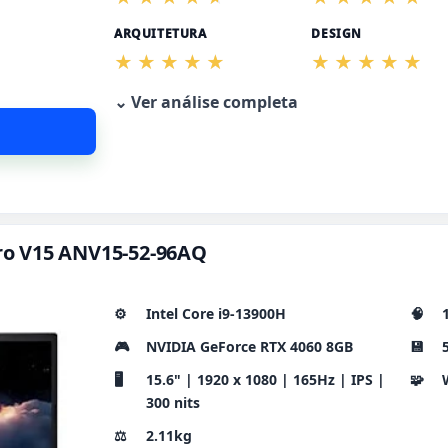
ARQUITETURA
DESIGN
⌄ Ver análise completa
itro V15 ANV15-52-96AQ
⚙️
Intel Core i9-13900H
🧠
🎮
NVIDIA GeForce RTX 4060 8GB
💾
🖥️
15.6" | 1920 x 1080 | 165Hz | IPS |
🧩
300 nits
⚖️
2.11kg