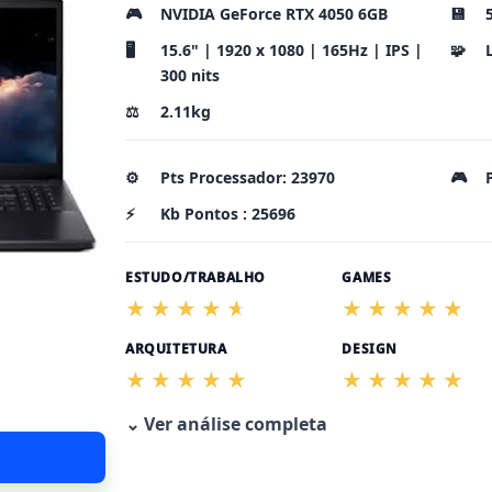
🎮
NVIDIA GeForce RTX 4050 6GB
💾
🖥️
15.6" | 1920 x 1080 | 165Hz | IPS |
🧩
300 nits
⚖️
2.11kg
⚙️
Pts Processador: 23970
🎮
⚡
Kb Pontos : 25696
ESTUDO/TRABALHO
GAMES
ARQUITETURA
DESIGN
⌄ Ver análise completa