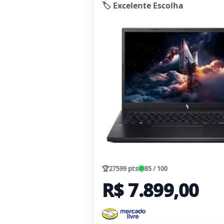
🏷️ Excelente Escolha
🏆
27599 pts
85 / 100
R$ 7.899,00