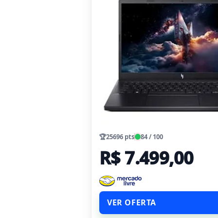
🏆
25696 pts
84 / 100
R$ 7.499,00
VER OFERTA