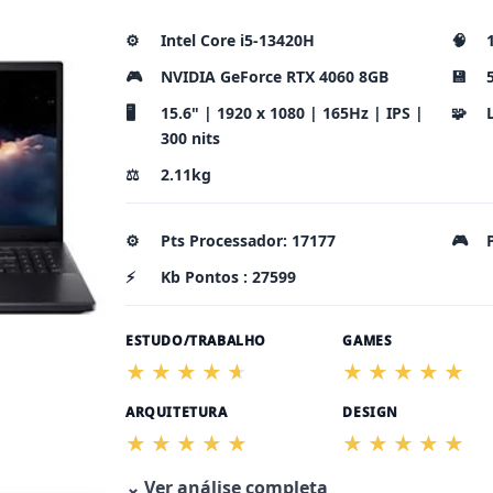
⚙️
Intel Core i5-13420H
🧠
🎮
NVIDIA GeForce RTX 4060 8GB
💾
🖥️
15.6" | 1920 x 1080 | 165Hz | IPS |
🧩
300 nits
⚖️
2.11kg
⚙️
Pts Processador: 17177
🎮
⚡
Kb Pontos : 27599
ESTUDO/TRABALHO
GAMES
ARQUITETURA
DESIGN
⌄ Ver análise completa