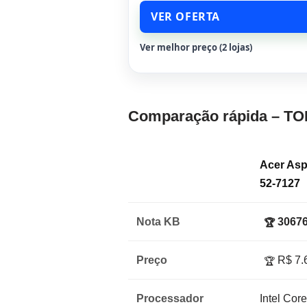
VER OFERTA
Ver melhor preço (2 lojas)
Comparação rápida – TO
Acer Asp
52-7127
Nota KB
30676
🏆
Preço
R$ 7.
🏆
Processador
Intel Cor