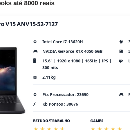
oks até 8000 reais
tro V15 ANV15-52-7127
⚙️
Intel Core i7-13620H
🧠
🎮
NVIDIA GeForce RTX 4050 6GB
💾
🖥️
15.6" | 1920 x 1080 | 165Hz | IPS |
🧩
300 nits
⚖️
2.11kg
⚙️
Pts Processador: 23690
🎮
⚡
Kb Pontos : 30676
ESTUDO/TRABALHO
GAMES