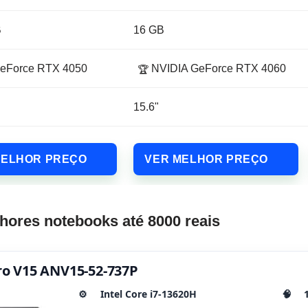
B
16 GB
eForce RTX 4050
NVIDIA GeForce RTX 4060
🏆
15.6"
MELHOR PREÇO
VER MELHOR PREÇO
hores notebooks até 8000 reais
tro V15 ANV15-52-737P
⚙️
Intel Core i7-13620H
🧠