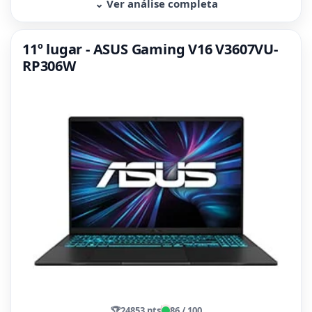
⌄ Ver análise completa
11º lugar - ASUS Gaming V16 V3607VU-
RP306W
🏆
24853 pts
86 / 100