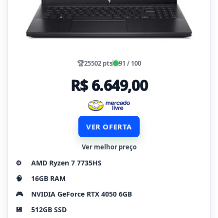
🏆
25502 pts
91 / 100
R$ 6.649,00
VER OFERTA
Ver melhor preço
⚙️
AMD Ryzen 7 7735HS
🧠
16GB RAM
🎮
NVIDIA GeForce RTX 4050 6GB
💾
512GB SSD