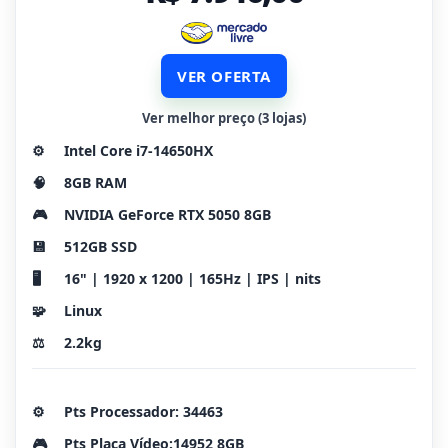
VER OFERTA
Ver melhor preço (3 lojas)
⚙️
Intel Core i7-14650HX
🧠
8GB RAM
🎮
NVIDIA GeForce RTX 5050 8GB
💾
512GB SSD
🖥️
16" | 1920 x 1200 | 165Hz | IPS | nits
🧩
Linux
⚖️
2.2kg
⚙️
Pts Processador: 34463
🎮
Pts Placa Vídeo:14952 8GB