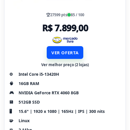
🏆
27599 pts
85 / 100
R$ 7.899,00
VER OFERTA
Ver melhor preço (2 lojas)
⚙️
Intel Core i5-13420H
🧠
16GB RAM
🎮
NVIDIA GeForce RTX 4060 8GB
💾
512GB SSD
🖥️
15.6" | 1920 x 1080 | 165Hz | IPS | 300 nits
🧩
Linux
⚖️
2.11kg