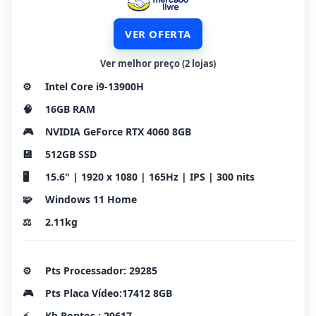
VER OFERTA
Ver melhor preço (2 lojas)
⚙️
Intel Core i9-13900H
🧠
16GB RAM
🎮
NVIDIA GeForce RTX 4060 8GB
💾
512GB SSD
🖥️
15.6" | 1920 x 1080 | 165Hz | IPS | 300 nits
🧩
Windows 11 Home
⚖️
2.11kg
⚙️
Pts Processador: 29285
🎮
Pts Placa Vídeo:17412 8GB
⚡
Kb Pontos : 29617