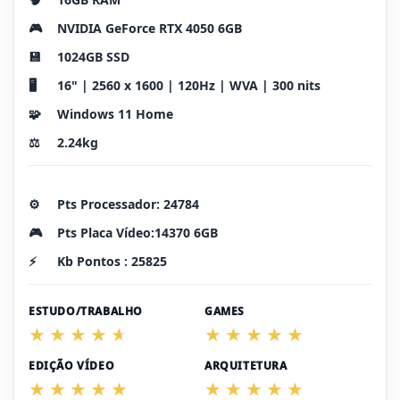
🎮
NVIDIA GeForce RTX 4050 6GB
💾
1024GB SSD
🖥️
16" | 2560 x 1600 | 120Hz | WVA | 300 nits
🧩
Windows 11 Home
⚖️
2.24kg
⚙️
Pts Processador: 24784
🎮
Pts Placa Vídeo:14370 6GB
⚡
Kb Pontos : 25825
ESTUDO/TRABALHO
GAMES
EDIÇÃO VÍDEO
ARQUITETURA