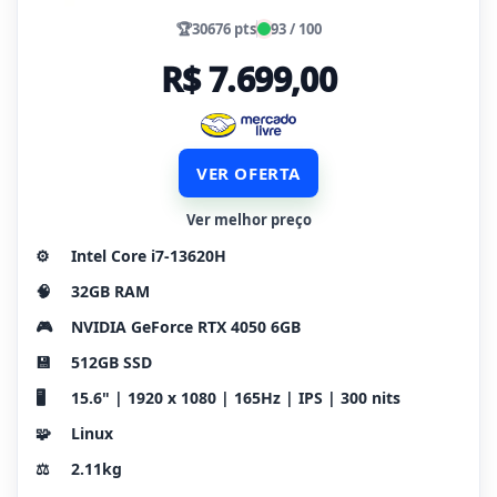
🏆
30676 pts
93 / 100
R$ 7.699,00
VER OFERTA
Ver melhor preço
⚙️
Intel Core i7-13620H
🧠
32GB RAM
🎮
NVIDIA GeForce RTX 4050 6GB
💾
512GB SSD
🖥️
15.6" | 1920 x 1080 | 165Hz | IPS | 300 nits
🧩
Linux
⚖️
2.11kg