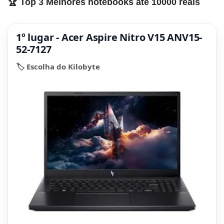
🏆 Top 3 Melhores notebooks até 10000 reais
1º lugar - Acer Aspire Nitro V15 ANV15-
52-7127
🏷️ Escolha do Kilobyte