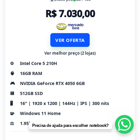
R$ 7.030,00
VER OFERTA
Ver melhor preço (2 lojas)
⚙️
Intel Core 5 210H
🧠
16GB RAM
🎮
NVIDIA GeForce RTX 4050 6GB
💾
512GB SSD
🖥️
16" | 1920 x 1200 | 144Hz | IPS | 300 nits
🧩
Windows 11 Home
⚖️
1.95kg
Precisa de ajuda para escolher notebook?