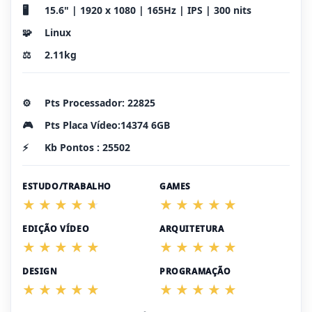
🖥️
15.6" | 1920 x 1080 | 165Hz | IPS | 300 nits
🧩
Linux
⚖️
2.11kg
⚙️
Pts Processador: 22825
🎮
Pts Placa Vídeo:14374 6GB
⚡
Kb Pontos : 25502
ESTUDO/TRABALHO
GAMES
EDIÇÃO VÍDEO
ARQUITETURA
DESIGN
PROGRAMAÇÃO