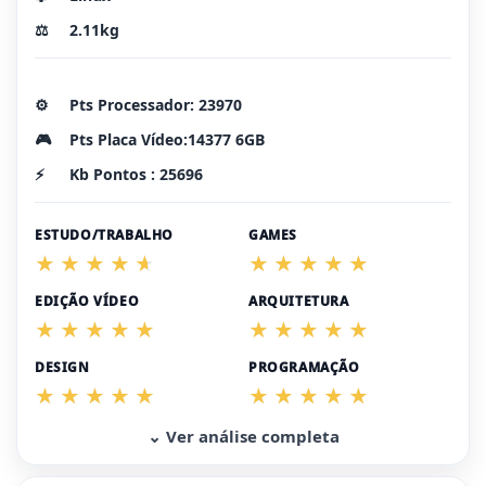
⚖️
2.11kg
⚙️
Pts Processador: 23970
🎮
Pts Placa Vídeo:14377 6GB
⚡
Kb Pontos : 25696
ESTUDO/TRABALHO
GAMES
EDIÇÃO VÍDEO
ARQUITETURA
DESIGN
PROGRAMAÇÃO
⌄ Ver análise completa