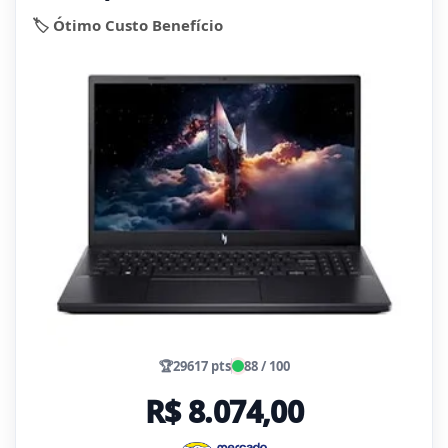
🏷️ Ótimo Custo Benefício
🏆
29617 pts
88 / 100
R$ 8.074,00