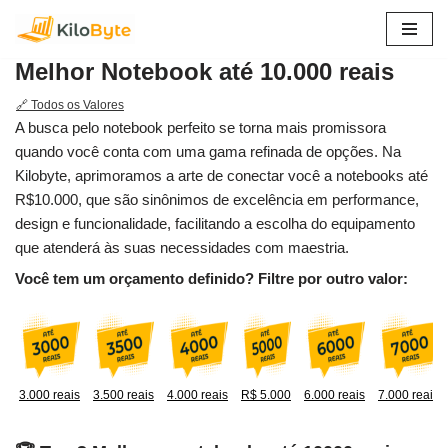
Pular
Melhor Notebook até 10.000 reais
para
o
🔗 Todos os Valores
conteúdo
A busca pelo notebook perfeito se torna mais promissora
quando você conta com uma gama refinada de opções. Na
Kilobyte, aprimoramos a arte de conectar você a notebooks até
R$10.000, que são sinônimos de excelência em performance,
design e funcionalidade, facilitando a escolha do equipamento
que atenderá às suas necessidades com maestria.
Você tem um orçamento definido? Filtre por outro valor:
3.000 reais
3.500 reais
4.000 reais
R$ 5.000
6.000 reais
7.000 reais