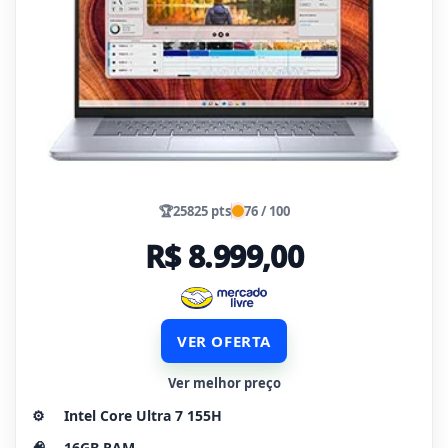
🏆
25825 pts
76 / 100
R$ 8.999,00
VER OFERTA
Ver melhor preço
⚙️
Intel Core Ultra 7 155H
🧠
16GB RAM