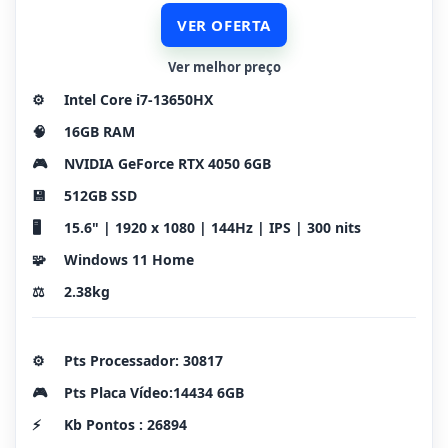
VER OFERTA
Ver melhor preço
⚙️
Intel Core i7-13650HX
🧠
16GB RAM
🎮
NVIDIA GeForce RTX 4050 6GB
💾
512GB SSD
🖥️
15.6" | 1920 x 1080 | 144Hz | IPS | 300 nits
🧩
Windows 11 Home
⚖️
2.38kg
⚙️
Pts Processador: 30817
🎮
Pts Placa Vídeo:14434 6GB
⚡
Kb Pontos : 26894