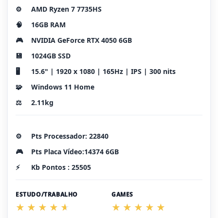
⚙️
AMD Ryzen 7 7735HS
🧠
16GB RAM
🎮
NVIDIA GeForce RTX 4050 6GB
💾
1024GB SSD
🖥️
15.6" | 1920 x 1080 | 165Hz | IPS | 300 nits
🧩
Windows 11 Home
⚖️
2.11kg
⚙️
Pts Processador: 22840
🎮
Pts Placa Vídeo:14374 6GB
⚡
Kb Pontos : 25505
ESTUDO/TRABALHO
GAMES