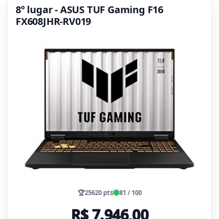
8º lugar - ASUS TUF Gaming F16
FX608JHR-RV019
🏆
25620 pts
81 / 100
R$ 7.946,00