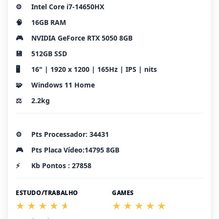
⚙️
Intel Core i7-14650HX
🧠
16GB RAM
🎮
NVIDIA GeForce RTX 5050 8GB
💾
512GB SSD
🖥️
16" | 1920 x 1200 | 165Hz | IPS | nits
🧩
Windows 11 Home
⚖️
2.2kg
⚙️
Pts Processador: 34431
🎮
Pts Placa Vídeo:14795 8GB
⚡
Kb Pontos : 27858
ESTUDO/TRABALHO
GAMES