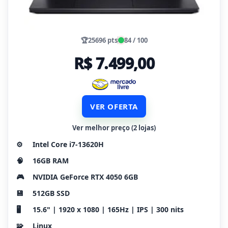
🏆
25696 pts
84 / 100
R$ 7.499,00
VER OFERTA
Ver melhor preço (2 lojas)
⚙️
Intel Core i7-13620H
🧠
16GB RAM
🎮
NVIDIA GeForce RTX 4050 6GB
💾
512GB SSD
🖥️
15.6" | 1920 x 1080 | 165Hz | IPS | 300 nits
🧩
Linux