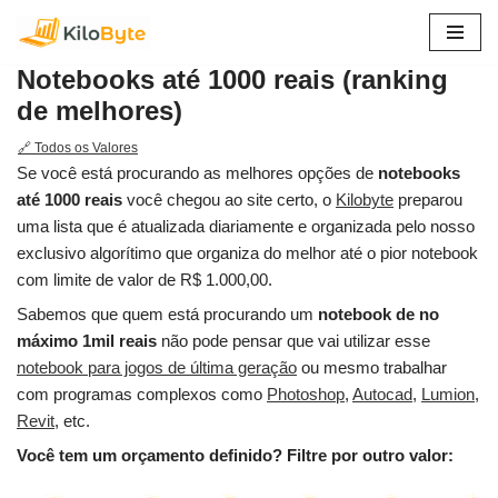
Pular
Notebooks até 1000 reais (ranking
para
de melhores)
o
conteúdo
🔗 Todos os Valores
Se você está procurando as melhores opções de
notebooks
até 1000 reais
você chegou ao site certo, o
Kilobyte
preparou
uma lista que é atualizada diariamente e organizada pelo nosso
exclusivo algorítimo que organiza do melhor até o pior notebook
com limite de valor de R$ 1.000,00.
Sabemos que quem está procurando um
notebook de no
máximo 1mil reais
não pode pensar que vai utilizar esse
notebook para jogos de última geração
ou mesmo trabalhar
com programas complexos como
Photoshop
,
Autocad
,
Lumion
,
Revit
, etc.
Você tem um orçamento definido? Filtre por outro valor: