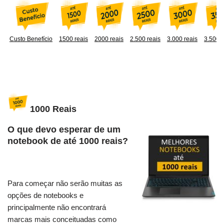
Custo Benefício
1500 reais
2000 reais
2.500 reais
3.000 reais
3.500 r
1000 Reais
O que devo esperar de um
notebook de até 1000 reais?
Para começar não serão muitas as
opções de notebooks e
principalmente não encontrará
marcas mais conceituadas como