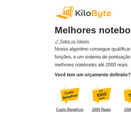
Pular
para
Melhores noteboo
o
conteúdo
🔗 Todos os Valores
Nosso algoritmo consegue qualificar 
funções, e um sistema de pontuação 
melhores notebooks até 2000 reais.
Você tem um orçamento definido? F
Custo Benefício
1000 Reais
1500