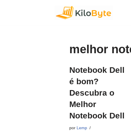
Pular
para
o
conteúdo
melhor no
Notebook Dell
é bom?
Descubra o
Melhor
Notebook Dell
por
Lemp