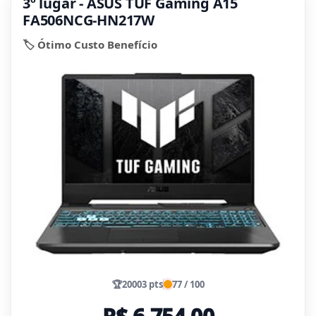
3º lugar - ASUS TUF Gaming A15
FA506NCG-HN217W
🏷️ Ótimo Custo Benefício
🏆
20003 pts
77 / 100