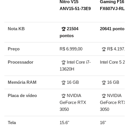
Nitro V15
Gaming F16
ANV15-51-73E9
FX607VJ-RL0
Nota KB
21504
20641 pontos
🏆
pontos
Preço
R$ 6.999,00
R$ 4.197,0
🏆
Processador
Intel Core i7-
Intel Core 5 21
🏆
13620H
Memória RAM
16 GB
16 GB
🏆
🏆
Placa de vídeo
NVIDIA
NVIDIA
🏆
🏆
GeForce RTX
GeForce RTX
3050
3050
Tela
15.6"
16"