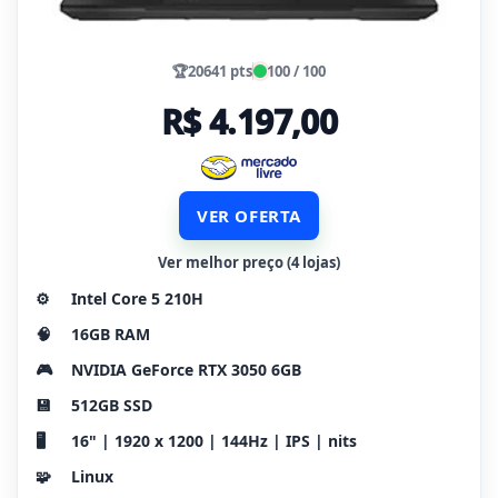
🏆
20641 pts
100 / 100
R$ 4.197,00
VER OFERTA
Ver melhor preço (4 lojas)
⚙️
Intel Core 5 210H
🧠
16GB RAM
🎮
NVIDIA GeForce RTX 3050 6GB
💾
512GB SSD
🖥️
16" | 1920 x 1200 | 144Hz | IPS | nits
🧩
Linux