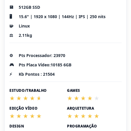
💾
512GB SSD
🖥️
15.6" | 1920 x 1080 | 144Hz | IPS | 250 nits
🧩
Linux
⚖️
2.11kg
⚙️
Pts Processador: 23970
🎮
Pts Placa Vídeo:10185 6GB
⚡
Kb Pontos : 21504
ESTUDO/TRABALHO
GAMES
EDIÇÃO VÍDEO
ARQUITETURA
DESIGN
PROGRAMAÇÃO