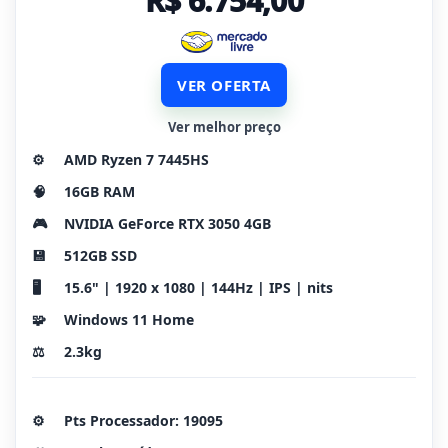
R$ 6.754,00
VER OFERTA
Ver melhor preço
⚙️
AMD Ryzen 7 7445HS
🧠
16GB RAM
🎮
NVIDIA GeForce RTX 3050 4GB
💾
512GB SSD
🖥️
15.6" | 1920 x 1080 | 144Hz | IPS | nits
🧩
Windows 11 Home
⚖️
2.3kg
⚙️
Pts Processador: 19095