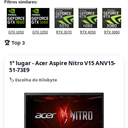
Filtros similares:
GTX 1650
GTX 1050
RTX 3070
RTX 4050
RTX 3060
🏆 Top 3
1º lugar - Acer Aspire Nitro V15 ANV15-
51-73E9
🏷️ Escolha do Kilobyte