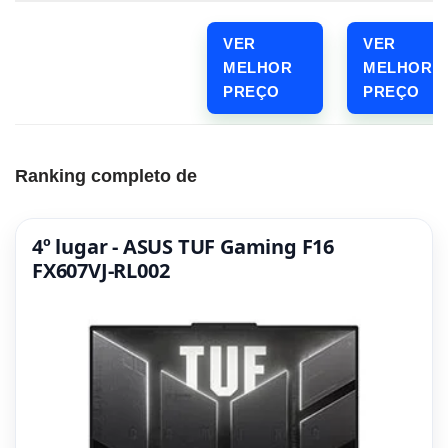
VER
VER
MELHOR
MELHOR
PREÇO
PREÇO
Ranking completo de
4º lugar - ASUS TUF Gaming F16
FX607VJ-RL002