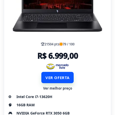
🏆
21504 pts
79 / 100
R$ 6.999,00
VER OFERTA
Ver melhor preço
⚙️
Intel Core i7-13620H
🧠
16GB RAM
🎮
NVIDIA GeForce RTX 3050 6GB