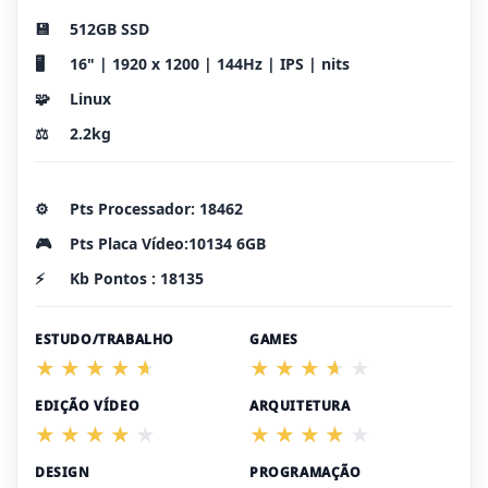
💾
512GB SSD
🖥️
16" | 1920 x 1200 | 144Hz | IPS | nits
🧩
Linux
⚖️
2.2kg
⚙️
Pts Processador: 18462
🎮
Pts Placa Vídeo:10134 6GB
⚡
Kb Pontos : 18135
ESTUDO/TRABALHO
GAMES
EDIÇÃO VÍDEO
ARQUITETURA
DESIGN
PROGRAMAÇÃO