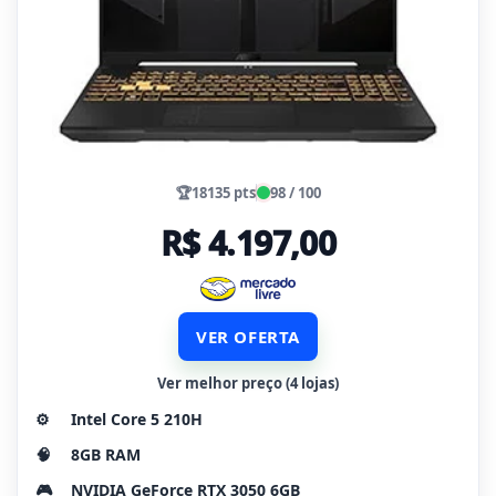
🏆
18135 pts
98 / 100
R$ 4.197,00
VER OFERTA
Ver melhor preço (4 lojas)
⚙️
Intel Core 5 210H
🧠
8GB RAM
🎮
NVIDIA GeForce RTX 3050 6GB