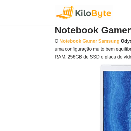
Pular
para
Notebook Gamer
o
conteúdo
O
Notebook Gamer Samsung
Ody
uma configuração muito bem equili
RAM, 256GB de SSD e placa de víd