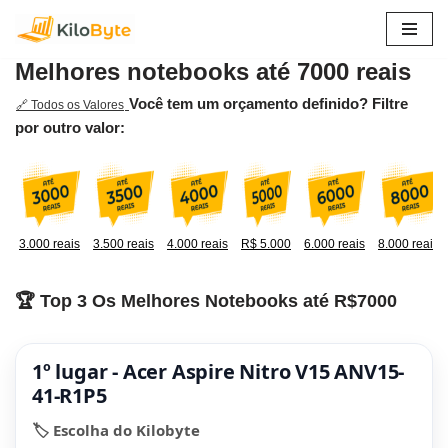
Pular
Melhores notebooks até 7000 reais
para
o
Você tem um orçamento definido? Filtre
🔗 Todos os Valores
conteúdo
por outro valor:
3.000 reais
3.500 reais
4.000 reais
R$ 5.000
6.000 reais
8.000 reais
🏆 Top 3 Os Melhores Notebooks até R$7000
1º lugar - Acer Aspire Nitro V15 ANV15-
41-R1P5
🏷️ Escolha do Kilobyte