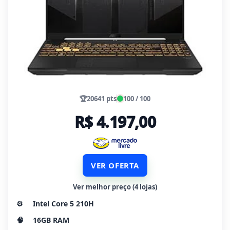
🏆
20641 pts
100 / 100
R$ 4.197,00
VER OFERTA
Ver melhor preço (4 lojas)
⚙️
Intel Core 5 210H
🧠
16GB RAM