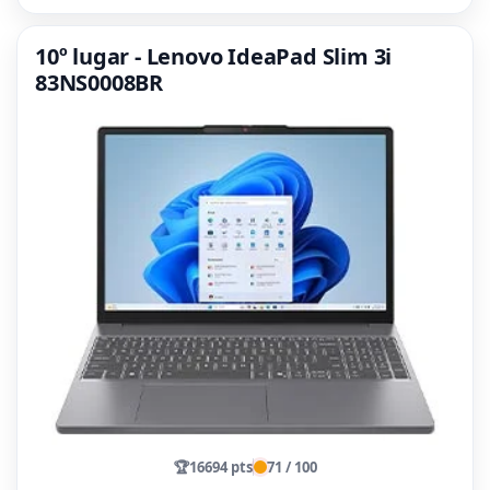
10º lugar - Lenovo IdeaPad Slim 3i
83NS0008BR
🏆
16694 pts
71 / 100