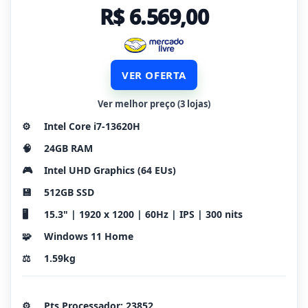
R$ 6.569,00
VER OFERTA
Ver melhor preço (3 lojas)
⚙️
Intel Core i7-13620H
🧠
24GB RAM
🎮
Intel UHD Graphics (64 EUs)
💾
512GB SSD
🖥️
15.3" | 1920 x 1200 | 60Hz | IPS | 300 nits
🧩
Windows 11 Home
⚖️
1.59kg
⚙️
Pts Processador: 23852