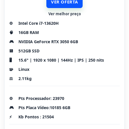
VER OFERTA
Ver melhor preço
⚙️
Intel Core i7-13620H
🧠
16GB RAM
🎮
NVIDIA GeForce RTX 3050 6GB
💾
512GB SSD
🖥️
15.6" | 1920 x 1080 | 144Hz | IPS | 250 nits
🧩
Linux
⚖️
2.11kg
⚙️
Pts Processador: 23970
🎮
Pts Placa Vídeo:10185 6GB
⚡
Kb Pontos : 21504