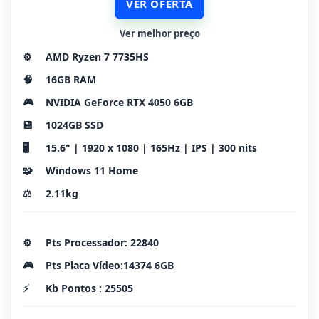
VER OFERTA
Ver melhor preço
⚙️
AMD Ryzen 7 7735HS
🧠
16GB RAM
🎮
NVIDIA GeForce RTX 4050 6GB
💾
1024GB SSD
🖥️
15.6" | 1920 x 1080 | 165Hz | IPS | 300 nits
🧩
Windows 11 Home
⚖️
2.11kg
⚙️
Pts Processador: 22840
🎮
Pts Placa Vídeo:14374 6GB
⚡
Kb Pontos : 25505