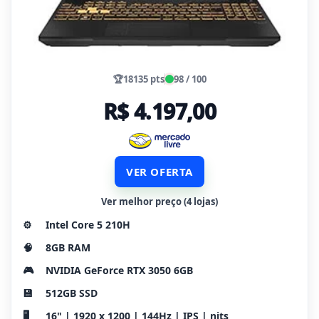
🏆
18135 pts
98 / 100
R$ 4.197,00
VER OFERTA
Ver melhor preço (4 lojas)
⚙️
Intel Core 5 210H
🧠
8GB RAM
🎮
NVIDIA GeForce RTX 3050 6GB
💾
512GB SSD
🖥️
16" | 1920 x 1200 | 144Hz | IPS | nits