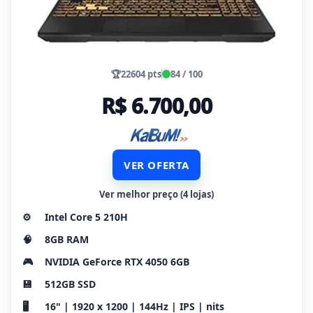
🏆
22604 pts
84 / 100
R$ 6.700,00
VER OFERTA
Ver melhor preço (4 lojas)
⚙️
Intel Core 5 210H
🧠
8GB RAM
🎮
NVIDIA GeForce RTX 4050 6GB
💾
512GB SSD
🖥️
16" | 1920 x 1200 | 144Hz | IPS | nits