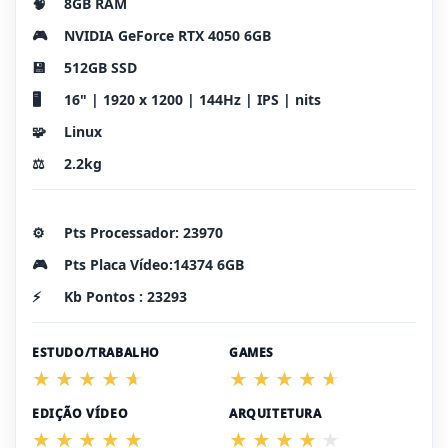
🧠
8GB RAM
🎮
NVIDIA GeForce RTX 4050 6GB
💾
512GB SSD
🖥️
16" | 1920 x 1200 | 144Hz | IPS | nits
🧩
Linux
⚖️
2.2kg
⚙️
Pts Processador: 23970
🎮
Pts Placa Vídeo:14374 6GB
⚡
Kb Pontos : 23293
ESTUDO/TRABALHO
GAMES
EDIÇÃO VÍDEO
ARQUITETURA