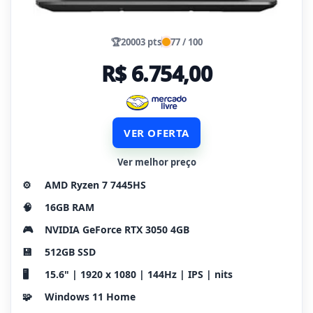
🏆
20003 pts
77 / 100
R$ 6.754,00
VER OFERTA
Ver melhor preço
⚙️
AMD Ryzen 7 7445HS
🧠
16GB RAM
🎮
NVIDIA GeForce RTX 3050 4GB
💾
512GB SSD
🖥️
15.6" | 1920 x 1080 | 144Hz | IPS | nits
🧩
Windows 11 Home