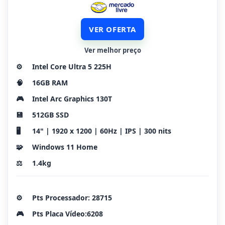
VER OFERTA
Ver melhor preço
⚙️
Intel Core Ultra 5 225H
🧠
16GB RAM
🎮
Intel Arc Graphics 130T
💾
512GB SSD
🖥️
14" | 1920 x 1200 | 60Hz | IPS | 300 nits
🧩
Windows 11 Home
⚖️
1.4kg
⚙️
Pts Processador: 28715
🎮
Pts Placa Vídeo:6208