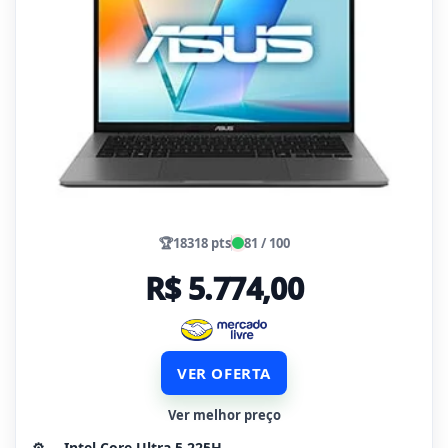
🏆
18318 pts
81 / 100
R$ 5.774,00
VER OFERTA
Ver melhor preço
⚙️
Intel Core Ultra 5 225H