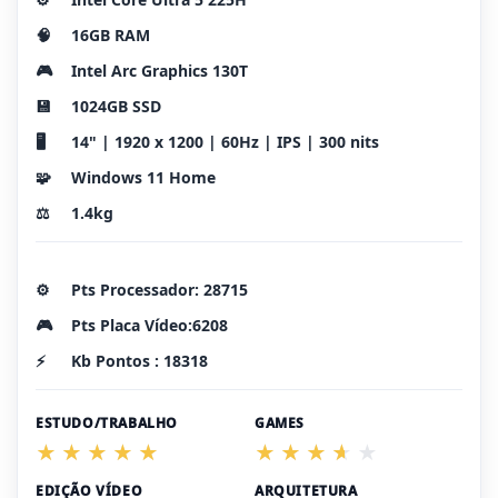
🧠
16GB RAM
🎮
Intel Arc Graphics 130T
💾
1024GB SSD
🖥️
14" | 1920 x 1200 | 60Hz | IPS | 300 nits
🧩
Windows 11 Home
⚖️
1.4kg
⚙️
Pts Processador: 28715
🎮
Pts Placa Vídeo:6208
⚡
Kb Pontos : 18318
ESTUDO/TRABALHO
GAMES
EDIÇÃO VÍDEO
ARQUITETURA