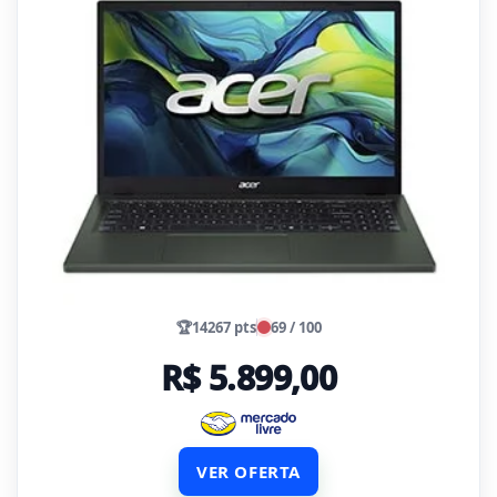
🏆
14267 pts
69 / 100
R$ 5.899,00
VER OFERTA