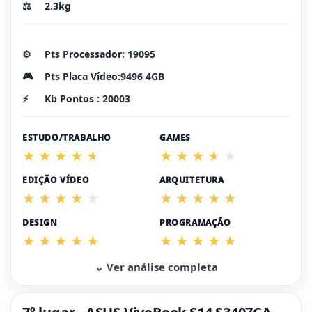
⚖️
2.3kg
⚙️
Pts Processador: 19095
🎮
Pts Placa Vídeo:9496 4GB
⚡
Kb Pontos : 20003
ESTUDO/TRABALHO
GAMES
EDIÇÃO VÍDEO
ARQUITETURA
DESIGN
PROGRAMAÇÃO
⌄ Ver análise completa