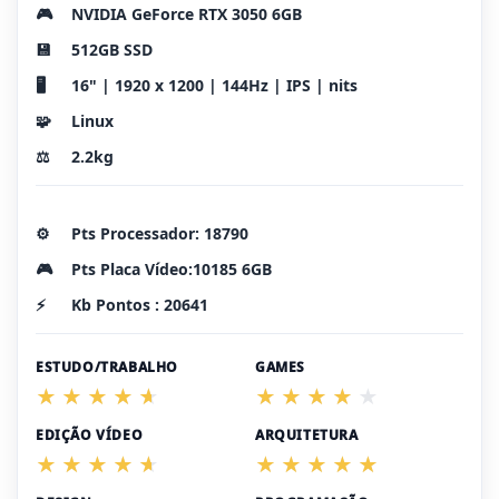
🎮
NVIDIA GeForce RTX 3050 6GB
💾
512GB SSD
🖥️
16" | 1920 x 1200 | 144Hz | IPS | nits
🧩
Linux
⚖️
2.2kg
⚙️
Pts Processador: 18790
🎮
Pts Placa Vídeo:10185 6GB
⚡
Kb Pontos : 20641
ESTUDO/TRABALHO
GAMES
EDIÇÃO VÍDEO
ARQUITETURA