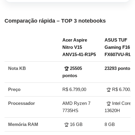
Comparação rápida – TOP 3 notebooks
Acer Aspire
ASUS TUF
Nitro V15
Gaming F16
ANV15-41-R1P5
FX607VU-RL0
Nota KB
25505
23293 pontos
🏆
pontos
Preço
R$ 6.799,00
R$ 6.700,0
🏆
Processador
AMD Ryzen 7
Intel Core i
🏆
7735HS
13620H
Memória RAM
16 GB
8 GB
🏆