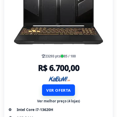
🏆
23293 pts
85 / 100
R$ 6.700,00
VER OFERTA
Ver melhor preço (4 lojas)
⚙️
Intel Core i7-13620H