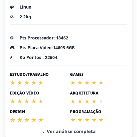
🧩
Linux
⚖️
2.2kg
⚙️
Pts Processador: 18462
🎮
Pts Placa Vídeo:14603 6GB
⚡
Kb Pontos : 22604
ESTUDO/TRABALHO
GAMES
EDIÇÃO VÍDEO
ARQUITETURA
DESIGN
PROGRAMAÇÃO
⌄ Ver análise completa