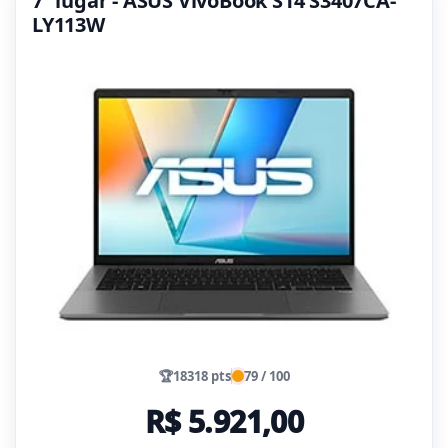
7º lugar - ASUS VivoBook S14 S3407CA-
LY113W
🏆
18318 pts
79 / 100
R$ 5.921,00