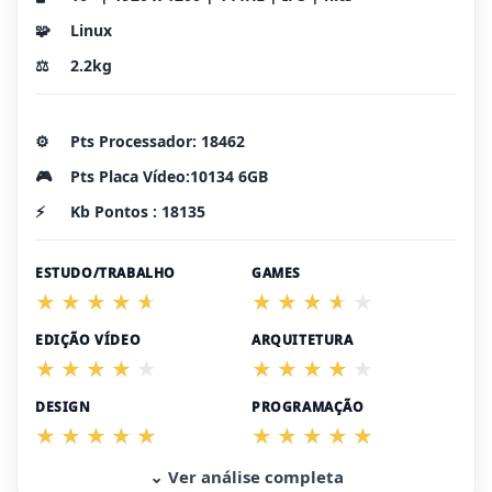
🧩
Linux
⚖️
2.2kg
⚙️
Pts Processador: 18462
🎮
Pts Placa Vídeo:10134 6GB
⚡
Kb Pontos : 18135
ESTUDO/TRABALHO
GAMES
EDIÇÃO VÍDEO
ARQUITETURA
DESIGN
PROGRAMAÇÃO
⌄ Ver análise completa