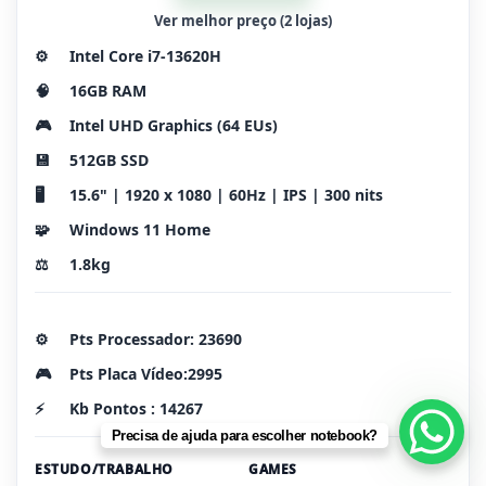
Ver melhor preço (2 lojas)
⚙️
Intel Core i7-13620H
🧠
16GB RAM
🎮
Intel UHD Graphics (64 EUs)
💾
512GB SSD
🖥️
15.6" | 1920 x 1080 | 60Hz | IPS | 300 nits
🧩
Windows 11 Home
⚖️
1.8kg
⚙️
Pts Processador: 23690
🎮
Pts Placa Vídeo:2995
⚡
Kb Pontos : 14267
Precisa de ajuda para escolher notebook?
ESTUDO/TRABALHO
GAMES