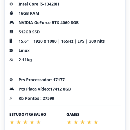
⚙️
Intel Core i5-13420H
🧠
16GB RAM
🎮
NVIDIA GeForce RTX 4060 8GB
💾
512GB SSD
🖥️
15.6" | 1920 x 1080 | 165Hz | IPS | 300 nits
🧩
Linux
⚖️
2.11kg
⚙️
Pts Processador: 17177
🎮
Pts Placa Vídeo:17412 8GB
⚡
Kb Pontos : 27599
ESTUDO/TRABALHO
GAMES