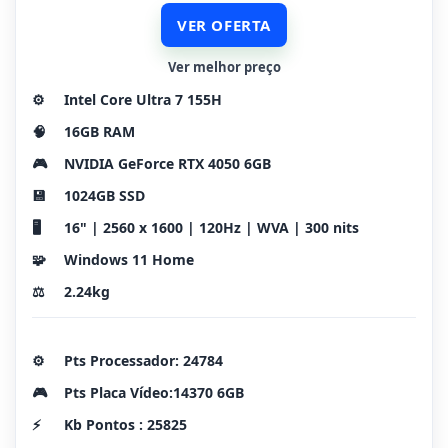
VER OFERTA
Ver melhor preço
⚙️
Intel Core Ultra 7 155H
🧠
16GB RAM
🎮
NVIDIA GeForce RTX 4050 6GB
💾
1024GB SSD
🖥️
16" | 2560 x 1600 | 120Hz | WVA | 300 nits
🧩
Windows 11 Home
⚖️
2.24kg
⚙️
Pts Processador: 24784
🎮
Pts Placa Vídeo:14370 6GB
⚡
Kb Pontos : 25825