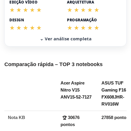
EDIÇÃO VÍDEO
ARQUITETURA
DESIGN
PROGRAMAÇÃO
⌄ Ver análise completa
Comparação rápida – TOP 3 notebooks
Acer Aspire
ASUS TUF
Nitro V15
Gaming F16
ANV15-52-7127
FX608JHR-
RV016W
Nota KB
30676
27858 pontos
🏆
pontos