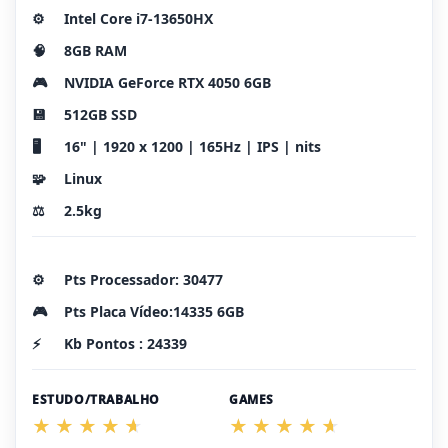
⚙️
Intel Core i7-13650HX
🧠
8GB RAM
🎮
NVIDIA GeForce RTX 4050 6GB
💾
512GB SSD
🖥️
16" | 1920 x 1200 | 165Hz | IPS | nits
🧩
Linux
⚖️
2.5kg
⚙️
Pts Processador: 30477
🎮
Pts Placa Vídeo:14335 6GB
⚡
Kb Pontos : 24339
ESTUDO/TRABALHO
GAMES