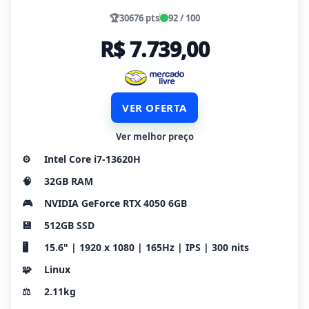
🏆
30676 pts
92 / 100
R$ 7.739,00
VER OFERTA
Ver melhor preço
⚙️
Intel Core i7-13620H
🧠
32GB RAM
🎮
NVIDIA GeForce RTX 4050 6GB
💾
512GB SSD
🖥️
15.6" | 1920 x 1080 | 165Hz | IPS | 300 nits
🧩
Linux
⚖️
2.11kg