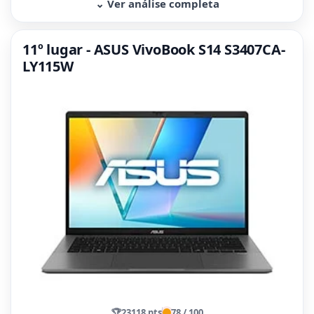
⌄ Ver análise completa
11º lugar - ASUS VivoBook S14 S3407CA-
LY115W
🏆
23118 pts
78 / 100