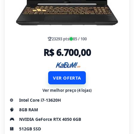
🏆
23293 pts
85 / 100
R$ 6.700,00
VER OFERTA
Ver melhor preço (4 lojas)
⚙️
Intel Core i7-13620H
🧠
8GB RAM
🎮
NVIDIA GeForce RTX 4050 6GB
💾
512GB SSD