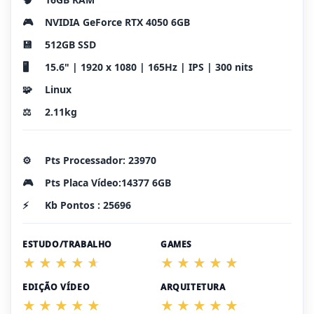
🎮
NVIDIA GeForce RTX 4050 6GB
💾
512GB SSD
🖥️
15.6" | 1920 x 1080 | 165Hz | IPS | 300 nits
🧩
Linux
⚖️
2.11kg
⚙️
Pts Processador: 23970
🎮
Pts Placa Vídeo:14377 6GB
⚡
Kb Pontos : 25696
ESTUDO/TRABALHO
GAMES
EDIÇÃO VÍDEO
ARQUITETURA