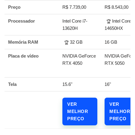
Preço
R$ 7.739,00
R$ 8.543,00
Processador
Intel Core i7-
Intel Core i
🏆
13620H
14650HX
Memória RAM
32 GB
16 GB
🏆
Placa de vídeo
NVIDIA GeForce
NVIDIA GeFor
RTX 4050
RTX 5050
Tela
15.6"
16"
VER
VER
MELHOR
MELHOR
PREÇO
PREÇO