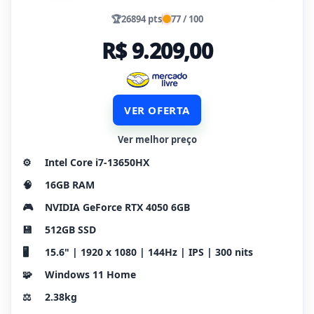
🏆
26894 pts
77 / 100
R$ 9.209,00
VER OFERTA
Ver melhor preço
⚙️
Intel Core i7-13650HX
🧠
16GB RAM
🎮
NVIDIA GeForce RTX 4050 6GB
💾
512GB SSD
🖥️
15.6" | 1920 x 1080 | 144Hz | IPS | 300 nits
🧩
Windows 11 Home
⚖️
2.38kg