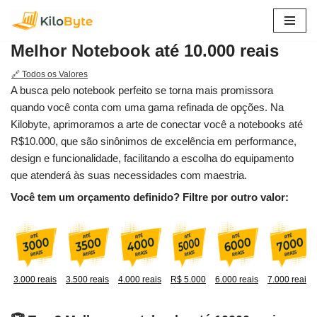
Pular
Melhor Notebook até 10.000 reais
para
o
🔗 Todos os Valores
conteúdo
A busca pelo notebook perfeito se torna mais promissora
quando você conta com uma gama refinada de opções. Na
Kilobyte, aprimoramos a arte de conectar você a notebooks até
R$10.000, que são sinônimos de excelência em performance,
design e funcionalidade, facilitando a escolha do equipamento
que atenderá às suas necessidades com maestria.
Você tem um orçamento definido? Filtre por outro valor:
3.000 reais
3.500 reais
4.000 reais
R$ 5.000
6.000 reais
7.000 reais