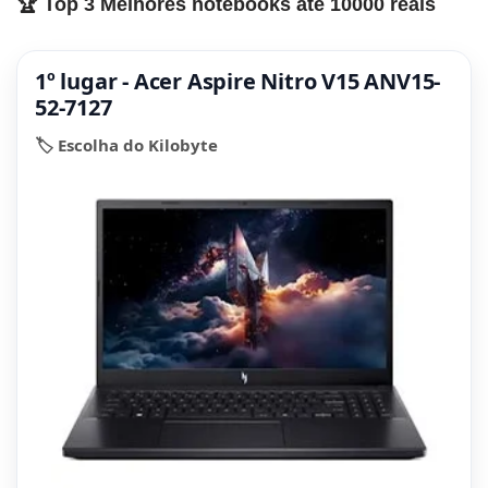
🏆 Top 3 Melhores notebooks até 10000 reais
1º lugar - Acer Aspire Nitro V15 ANV15-
52-7127
🏷️ Escolha do Kilobyte