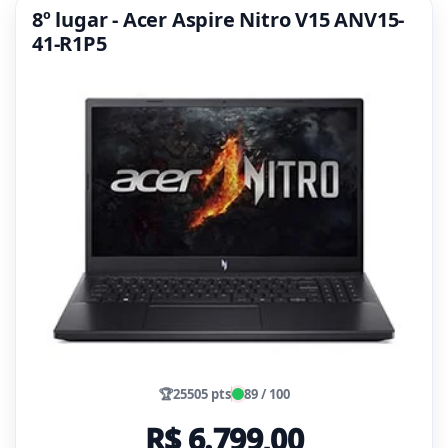
8º lugar - Acer Aspire Nitro V15 ANV15-
41-R1P5
🏆
25505 pts
89 / 100
R$ 6.799,00