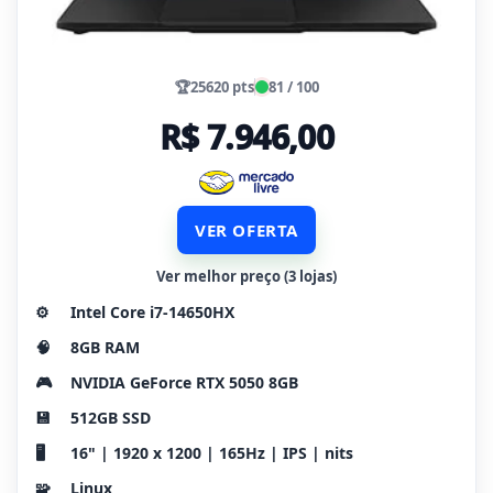
🏆
25620 pts
81 / 100
R$ 7.946,00
VER OFERTA
Ver melhor preço (3 lojas)
⚙️
Intel Core i7-14650HX
🧠
8GB RAM
🎮
NVIDIA GeForce RTX 5050 8GB
💾
512GB SSD
🖥️
16" | 1920 x 1200 | 165Hz | IPS | nits
🧩
Linux