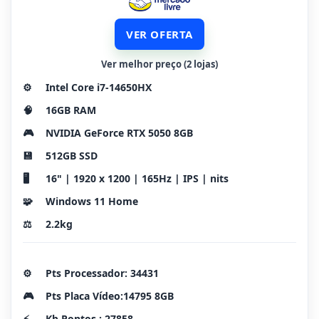
VER OFERTA
Ver melhor preço (2 lojas)
⚙️
Intel Core i7-14650HX
🧠
16GB RAM
🎮
NVIDIA GeForce RTX 5050 8GB
💾
512GB SSD
🖥️
16" | 1920 x 1200 | 165Hz | IPS | nits
🧩
Windows 11 Home
⚖️
2.2kg
⚙️
Pts Processador: 34431
🎮
Pts Placa Vídeo:14795 8GB
⚡
Kb Pontos : 27858