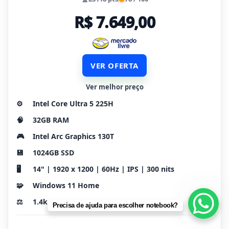
R$ 7.649,00
VER OFERTA
Ver melhor preço
⚙️
Intel Core Ultra 5 225H
🧠
32GB RAM
🎮
Intel Arc Graphics 130T
💾
1024GB SSD
🖥️
14" | 1920 x 1200 | 60Hz | IPS | 300 nits
🧩
Windows 11 Home
⚖️
1.4kg
Precisa de ajuda para escolher notebook?