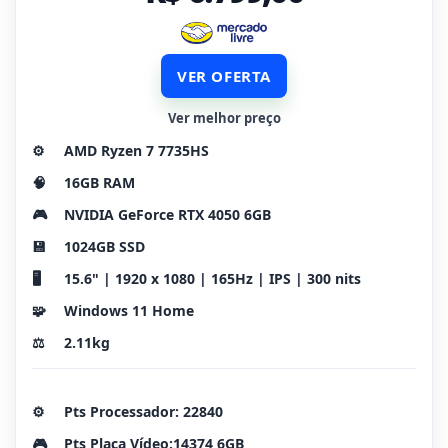
VER OFERTA
Ver melhor preço
⚙️
AMD Ryzen 7 7735HS
🧠
16GB RAM
🎮
NVIDIA GeForce RTX 4050 6GB
💾
1024GB SSD
🖥️
15.6" | 1920 x 1080 | 165Hz | IPS | 300 nits
🧩
Windows 11 Home
⚖️
2.11kg
⚙️
Pts Processador: 22840
🎮
Pts Placa Vídeo:14374 6GB