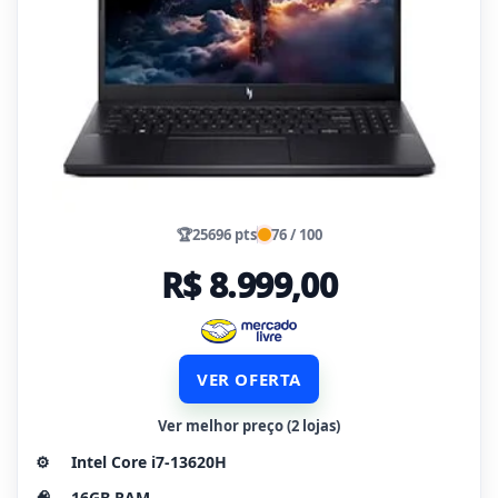
🏆
25696 pts
76 / 100
R$ 8.999,00
VER OFERTA
Ver melhor preço (2 lojas)
⚙️
Intel Core i7-13620H
🧠
16GB RAM