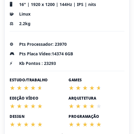
🖥️
16" | 1920 x 1200 | 144Hz | IPS | nits
🧩
Linux
⚖️
2.2kg
⚙️
Pts Processador: 23970
🎮
Pts Placa Vídeo:14374 6GB
⚡
Kb Pontos : 23293
ESTUDO/TRABALHO
GAMES
EDIÇÃO VÍDEO
ARQUITETURA
DESIGN
PROGRAMAÇÃO