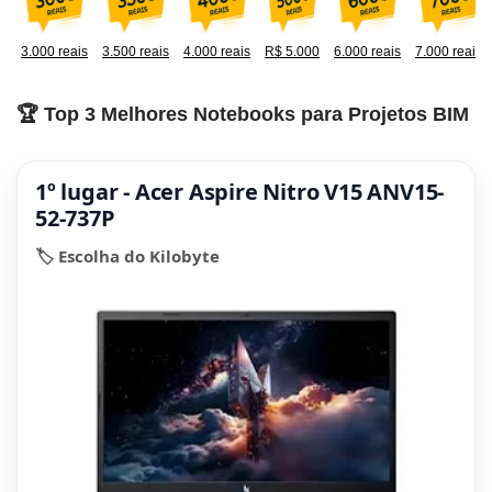
3.000 reais
3.500 reais
4.000 reais
R$ 5.000
6.000 reais
7.000 reais
🏆 Top 3 Melhores Notebooks para Projetos BIM
1º lugar - Acer Aspire Nitro V15 ANV15-
52-737P
🏷️ Escolha do Kilobyte