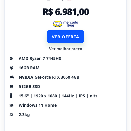
R$ 6.981,00
VER OFERTA
Ver melhor preço
⚙️
AMD Ryzen 7 7445HS
🧠
16GB RAM
🎮
NVIDIA GeForce RTX 3050 4GB
💾
512GB SSD
🖥️
15.6" | 1920 x 1080 | 144Hz | IPS | nits
🧩
Windows 11 Home
⚖️
2.3kg