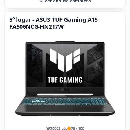
⌄ Ver análise completa
5º lugar - ASUS TUF Gaming A15
FA506NCG-HN217W
🏆
20003 pts
76 / 100