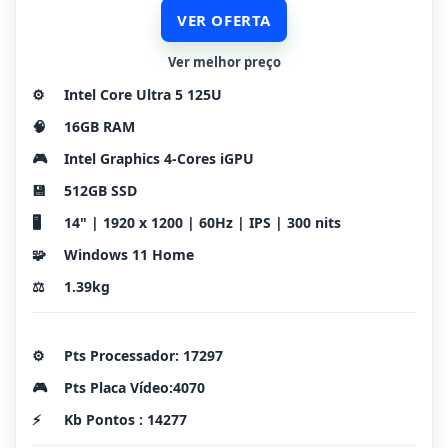
VER OFERTA
Ver melhor preço
⚙️
Intel Core Ultra 5 125U
🧠
16GB RAM
🎮
Intel Graphics 4-Cores iGPU
💾
512GB SSD
🖥️
14" | 1920 x 1200 | 60Hz | IPS | 300 nits
🧩
Windows 11 Home
⚖️
1.39kg
⚙️
Pts Processador: 17297
🎮
Pts Placa Vídeo:4070
⚡
Kb Pontos : 14277