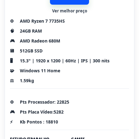
Ver melhor preço
⚙️
AMD Ryzen 7 7735HS
🧠
24GB RAM
🎮
AMD Radeon 680M
💾
512GB SSD
🖥️
15.3" | 1920 x 1200 | 60Hz | IPS | 300 nits
🧩
Windows 11 Home
⚖️
1.59kg
⚙️
Pts Processador: 22825
🎮
Pts Placa Vídeo:5282
⚡
Kb Pontos : 18810