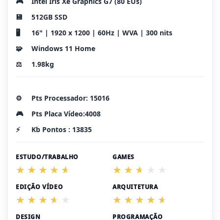
🎮
Intel Iris Xe Graphics G7 (80 EUs)
💾
512GB SSD
🖥️
16" | 1920 x 1200 | 60Hz | WVA | 300 nits
🧩
Windows 11 Home
⚖️
1.98kg
⚙️
Pts Processador: 15016
🎮
Pts Placa Vídeo:4008
⚡
Kb Pontos : 13835
ESTUDO/TRABALHO
GAMES
EDIÇÃO VÍDEO
ARQUITETURA
DESIGN
PROGRAMAÇÃO