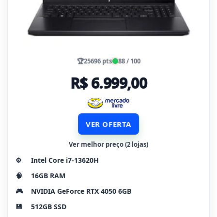
🏆
25696 pts
88 / 100
R$ 6.999,00
VER OFERTA
Ver melhor preço (2 lojas)
⚙️
Intel Core i7-13620H
🧠
16GB RAM
🎮
NVIDIA GeForce RTX 4050 6GB
💾
512GB SSD