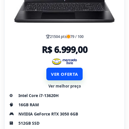
🏆
21504 pts
79 / 100
R$ 6.999,00
VER OFERTA
Ver melhor preço
⚙️
Intel Core i7-13620H
🧠
16GB RAM
🎮
NVIDIA GeForce RTX 3050 6GB
💾
512GB SSD