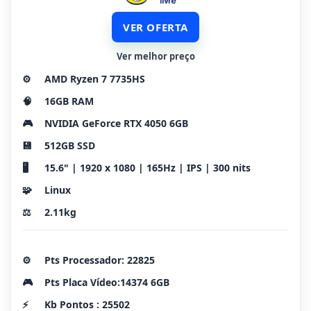
VER OFERTA
Ver melhor preço
⚙️
AMD Ryzen 7 7735HS
🧠
16GB RAM
🎮
NVIDIA GeForce RTX 4050 6GB
💾
512GB SSD
🖥️
15.6" | 1920 x 1080 | 165Hz | IPS | 300 nits
🧩
Linux
⚖️
2.11kg
⚙️
Pts Processador: 22825
🎮
Pts Placa Vídeo:14374 6GB
⚡
Kb Pontos : 25502