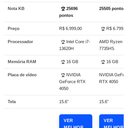
Nota KB
25696
25505 pontos
🏆
pontos
Preço
R$ 6.999,00
R$ 6.799,0
🏆
Processador
Intel Core i7-
AMD Ryzen 7
🏆
13620H
7735HS
Memória RAM
16 GB
16 GB
🏆
🏆
Placa de vídeo
NVIDIA
NVIDIA GeFor
🏆
GeForce RTX
RTX 4050
4050
Tela
15.6"
15.6"
VER
VER
MELHOR
MELHOR