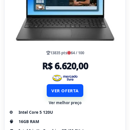
🏆
13835 pts
64 / 100
R$ 6.620,00
VER OFERTA
Ver melhor preço
⚙️
Intel Core 5 120U
🧠
16GB RAM