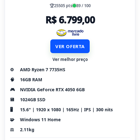
🏆
25505 pts
89 / 100
R$ 6.799,00
VER OFERTA
Ver melhor preço
⚙️
AMD Ryzen 7 7735HS
🧠
16GB RAM
🎮
NVIDIA GeForce RTX 4050 6GB
💾
1024GB SSD
🖥️
15.6" | 1920 x 1080 | 165Hz | IPS | 300 nits
🧩
Windows 11 Home
⚖️
2.11kg