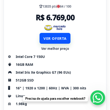
🏆
13835 pts
64 / 100
R$ 6.769,00
VER OFERTA
Ver melhor preço
⚙️
Intel Core 7 150U
🧠
16GB RAM
🎮
Intel Iris Xe Graphics G7 (96 EUs)
💾
512GB SSD
🖥️
16" | 1920 x 1200 | 60Hz | WVA | 300 nits
🧩
Linux
Precisa de ajuda para escolher notebook?
⚖️
1.98kg