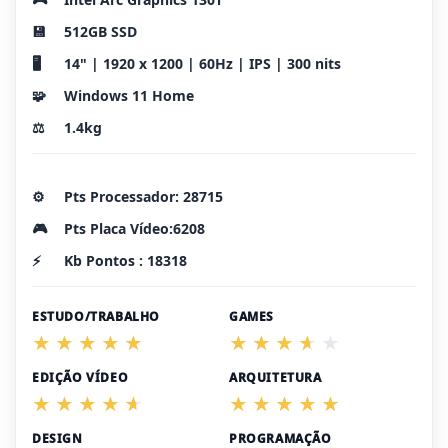
💾
512GB SSD
🖥️
14" | 1920 x 1200 | 60Hz | IPS | 300 nits
🧩
Windows 11 Home
⚖️
1.4kg
⚙️
Pts Processador: 28715
🎮
Pts Placa Vídeo:6208
⚡
Kb Pontos : 18318
ESTUDO/TRABALHO
GAMES
EDIÇÃO VÍDEO
ARQUITETURA
DESIGN
PROGRAMAÇÃO