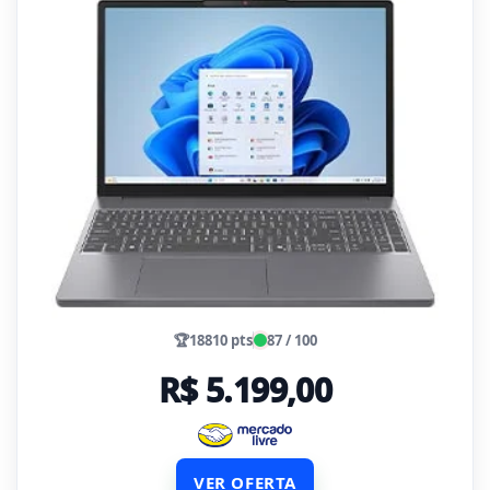
🏆
18810 pts
87 / 100
R$ 5.199,00
VER OFERTA