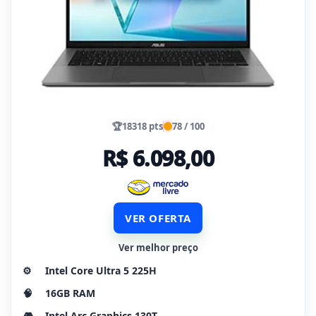
🏆
18318 pts
78 / 100
R$ 6.098,00
VER OFERTA
Ver melhor preço
⚙️
Intel Core Ultra 5 225H
🧠
16GB RAM
🎮
Intel Arc Graphics 130T