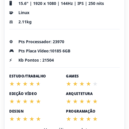
🖥️
15.6" | 1920 x 1080 | 144Hz | IPS | 250 nits
🧩
Linux
⚖️
2.11kg
⚙️
Pts Processador: 23970
🎮
Pts Placa Vídeo:10185 6GB
⚡
Kb Pontos : 21504
ESTUDO/TRABALHO
GAMES
EDIÇÃO VÍDEO
ARQUITETURA
DESIGN
PROGRAMAÇÃO