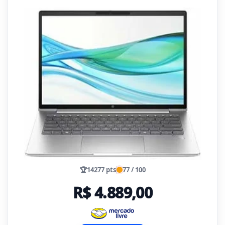
🏆
14277 pts
77 / 100
R$ 4.889,00