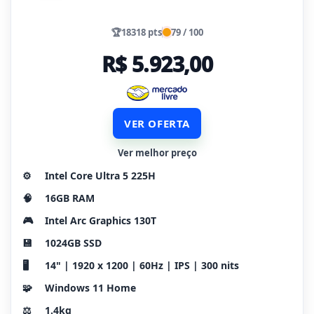
🏆
18318 pts
79 / 100
R$ 5.923,00
VER OFERTA
Ver melhor preço
⚙️
Intel Core Ultra 5 225H
🧠
16GB RAM
🎮
Intel Arc Graphics 130T
💾
1024GB SSD
🖥️
14" | 1920 x 1200 | 60Hz | IPS | 300 nits
🧩
Windows 11 Home
⚖️
1.4kg