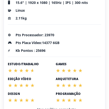
🖥️
15.6" | 1920 x 1080 | 165Hz | IPS | 300 nits
🧩
Linux
⚖️
2.11kg
⚙️
Pts Processador: 23970
🎮
Pts Placa Vídeo:14377 6GB
⚡
Kb Pontos : 25696
ESTUDO/TRABALHO
GAMES
EDIÇÃO VÍDEO
ARQUITETURA
DESIGN
PROGRAMAÇÃO