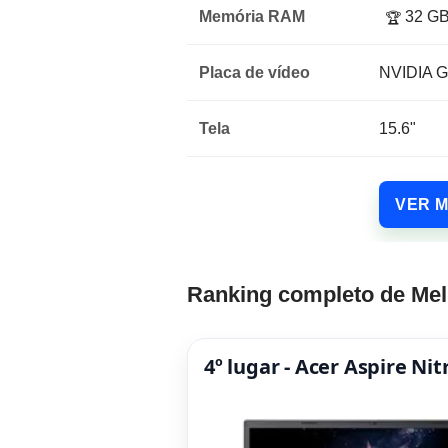
Memória RAM
32 G
🏆
Placa de vídeo
NVIDIA G
Tela
15.6"
VER 
Ranking completo de Mel
4º lugar - Acer Aspire N