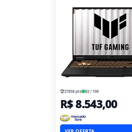
🏆
27858 pts
82 / 100
R$ 8.543,00
VER OFERTA