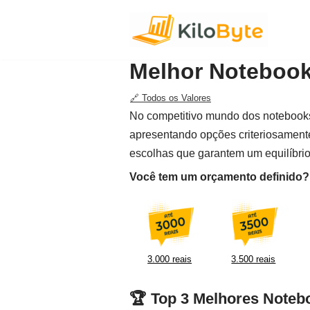
Pular
para
Melhor Notebook 
o
conteúdo
🔗 Todos os Valores
No competitivo mundo dos notebooks,
apresentando opções criteriosament
escolhas que garantem um equilíbrio
Você tem um orçamento definido? F
3.000 reais
3.500 reais
🏆 Top 3 Melhores Notebo