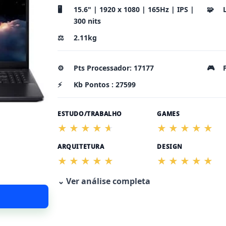
🖥️
15.6" | 1920 x 1080 | 165Hz | IPS |
🧩
300 nits
⚖️
2.11kg
⚙️
Pts Processador: 17177
🎮
⚡
Kb Pontos : 27599
ESTUDO/TRABALHO
GAMES
ARQUITETURA
DESIGN
⌄ Ver análise completa