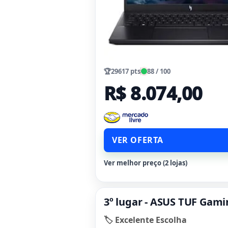
🏆
29617 pts
88 / 100
R$ 8.074,00
VER OFERTA
Ver melhor preço (2 lojas)
3º lugar - ASUS TUF Gam
🏷️ Excelente Escolha