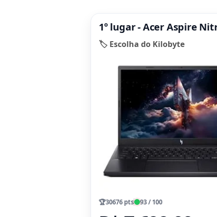
1º lugar - Acer Aspire Ni
🏷️ Escolha do Kilobyte
🏆
30676 pts
93 / 100