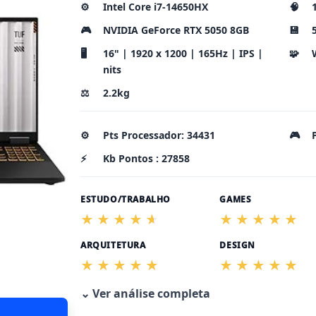
⚙️
Intel Core i7-14650HX
🧠
🎮
NVIDIA GeForce RTX 5050 8GB
💾
🖥️
16" | 1920 x 1200 | 165Hz | IPS |
🧩
nits
⚖️
2.2kg
⚙️
Pts Processador: 34431
🎮
⚡
Kb Pontos : 27858
ESTUDO/TRABALHO
GAMES
ARQUITETURA
DESIGN
⌄ Ver análise completa