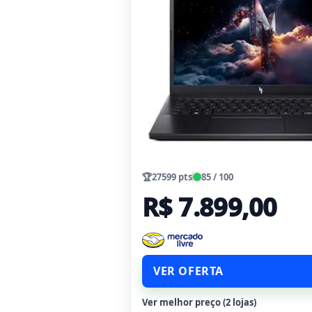
🏆
27599 pts
85 / 100
R$ 7.899,00
VER OFERTA
Ver melhor preço (2 lojas)