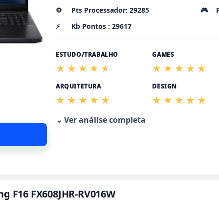
⚙️
Pts Processador: 29285
🎮
⚡
Kb Pontos : 29617
ESTUDO/TRABALHO
GAMES
ARQUITETURA
DESIGN
⌄ Ver análise completa
ing F16 FX608JHR-RV016W