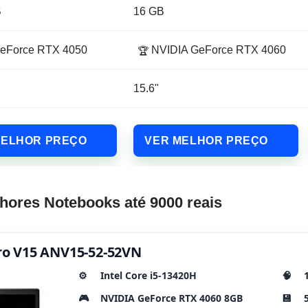
B
16 GB
eForce RTX 4050
NVIDIA GeForce RTX 4060
🏆
15.6"
MELHOR PREÇO
VER MELHOR PREÇO
hores Notebooks até 9000 reais
itro V15 ANV15-52-52VN
⚙️
Intel Core i5-13420H
🧠
🎮
NVIDIA GeForce RTX 4060 8GB
💾