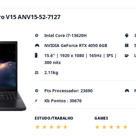
tro V15 ANV15-52-7127
⚙️
Intel Core i7-13620H
🧠
🎮
NVIDIA GeForce RTX 4050 6GB
💾
🖥️
15.6" | 1920 x 1080 | 165Hz | IPS |
🧩
300 nits
⚖️
2.11kg
⚙️
Pts Processador: 23690
🎮
⚡
Kb Pontos : 30676
ESTUDO/TRABALHO
GAMES