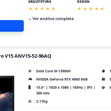
ARQUITETURA
DESIGN
⌄ Ver análise completa
itro V15 ANV15-52-96AQ
⚙️
Intel Core i9-13900H
🧠
🎮
NVIDIA GeForce RTX 4060 8GB
💾
🖥️
15.6" | 1920 x 1080 | 165Hz | IPS |
🧩
300 nits
⚖️
2.11kg