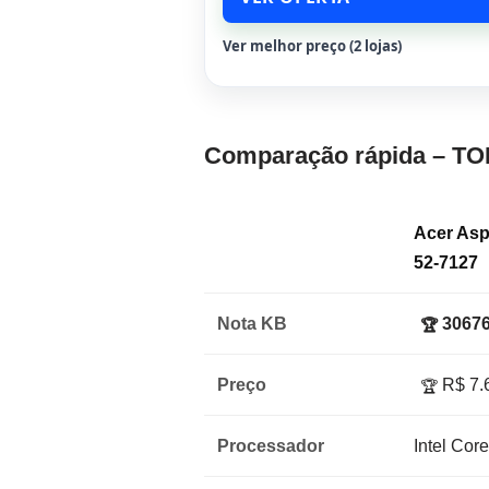
Ver melhor preço (2 lojas)
Comparação rápida – TO
Acer Asp
52-7127
Nota KB
30676
🏆
Preço
R$ 7.
🏆
Processador
Intel Cor