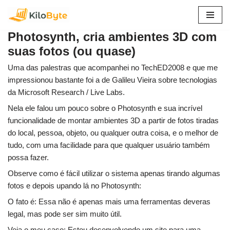
Pular
Photosynth, cria ambientes 3D com
para
suas fotos (ou quase)
o
conteúdo
Uma das palestras que acompanhei no TechED2008 e que me
impressionou bastante foi a de Galileu Vieira sobre tecnologias
da Microsoft Research / Live Labs.
Nela ele falou um pouco sobre o Photosynth e sua incrível
funcionalidade de montar ambientes 3D a partir de fotos tiradas
do local, pessoa, objeto, ou qualquer outra coisa, e o melhor de
tudo, com uma facilidade para que qualquer usuário também
possa fazer.
Observe como é fácil utilizar o sistema apenas tirando algumas
fotos e depois upando lá no Photosynth:
O fato é: Essa não é apenas mais uma ferramentas deveras
legal, mas pode ser sim muito útil.
Veja o meu caso: Estou desenvolvendo um site para uma