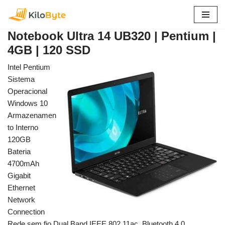
Pular
Notebook Ultra 14 UB320 | Pentium |
para
4GB | 120 SSD
o
conteúdo
Intel Pentium
Sistema
Operacional
Windows 10
Armazenamen
to Interno
120GB
Bateria
4700mAh
Gigabit
Ethernet
Network
Connection
Rede sem fio Dual Band IEEE 802.11ac, Bluetooth 4.0