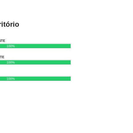
itório
NTE
100%
NTE
100%
100%