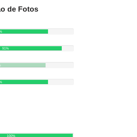
ão de Fotos
%
91%
%
%
100%