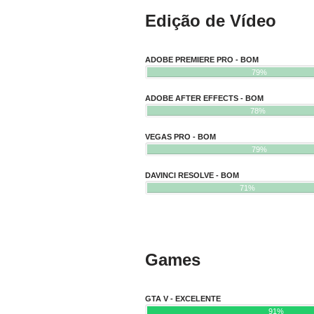
Edição de Vídeo
ADOBE PREMIERE PRO - BOM
79%
ADOBE AFTER EFFECTS - BOM
78%
VEGAS PRO - BOM
79%
DAVINCI RESOLVE - BOM
71%
Games
GTA V - EXCELENTE
91%