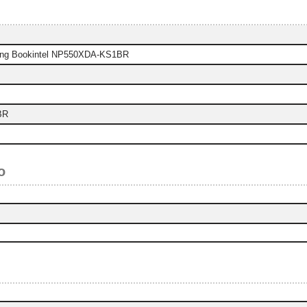
ng Bookintel NP550XDA-KS1BR
BR
o