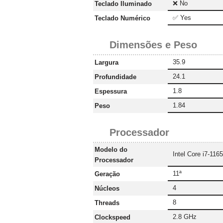
❌ No
Teclado Iluminado
✅ Yes
Teclado Numérico
Dimensões e Peso
35.9
Largura
24.1
Profundidade
1.8
Espessura
1.84
Peso
Processador
Modelo do
Intel Core i7-116
Processador
11ª
Geração
4
Núcleos
8
Threads
2.8 GHz
Clockspeed