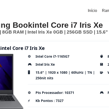
Início
Ran
 Bookintel Core i7 Iris Xe
 | 8GB RAM | Intel Iris Xe 0GB | 256GB SSD | 15.6"
tel Core i7 Iris Xe
⚙️
Intel Core i7-1165G7
🧠
🎮
Intel Iris Xe
💾
🖥️
15.6" | 1920 x 1080 | 60hzHz | TN |
🧩
250nit nits
⚙️
Pts Processador: 10371
🎮
⚡
Kb Pontos : 7327