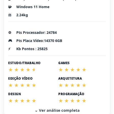
🧩
Windows 11 Home
⚖️
2.24kg
⚙️
Pts Processador: 24784
🎮
Pts Placa Vídeo:14370 6GB
⚡
Kb Pontos : 25825
ESTUDO/TRABALHO
GAMES
EDIÇÃO VÍDEO
ARQUITETURA
DESIGN
PROGRAMAÇÃO
⌄ Ver análise completa