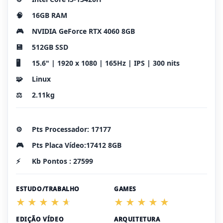
🧠
16GB RAM
🎮
NVIDIA GeForce RTX 4060 8GB
💾
512GB SSD
🖥️
15.6" | 1920 x 1080 | 165Hz | IPS | 300 nits
🧩
Linux
⚖️
2.11kg
⚙️
Pts Processador: 17177
🎮
Pts Placa Vídeo:17412 8GB
⚡
Kb Pontos : 27599
ESTUDO/TRABALHO
GAMES
EDIÇÃO VÍDEO
ARQUITETURA