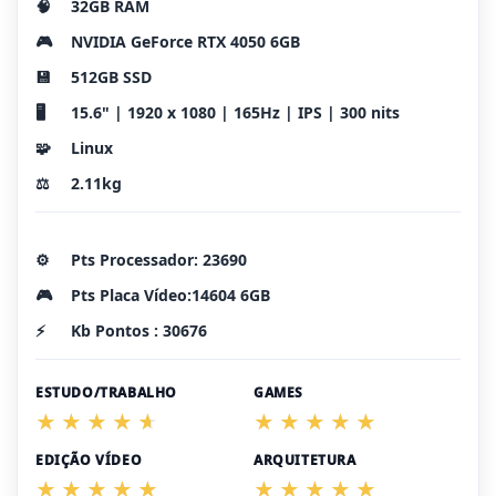
🧠
32GB RAM
🎮
NVIDIA GeForce RTX 4050 6GB
💾
512GB SSD
🖥️
15.6" | 1920 x 1080 | 165Hz | IPS | 300 nits
🧩
Linux
⚖️
2.11kg
⚙️
Pts Processador: 23690
🎮
Pts Placa Vídeo:14604 6GB
⚡
Kb Pontos : 30676
ESTUDO/TRABALHO
GAMES
EDIÇÃO VÍDEO
ARQUITETURA