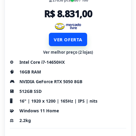
🏆
27858 pts
80 / 100
R$ 8.831,00
VER OFERTA
Ver melhor preço (2 lojas)
⚙️
Intel Core i7-14650HX
🧠
16GB RAM
🎮
NVIDIA GeForce RTX 5050 8GB
💾
512GB SSD
🖥️
16" | 1920 x 1200 | 165Hz | IPS | nits
🧩
Windows 11 Home
⚖️
2.2kg