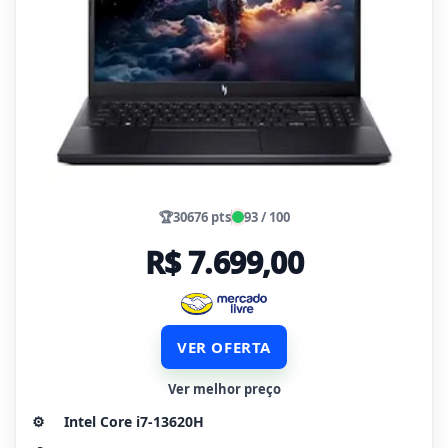
🏆
30676 pts
93 / 100
R$ 7.699,00
VER OFERTA
Ver melhor preço
⚙️
Intel Core i7-13620H