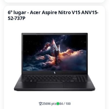
6º lugar - Acer Aspire Nitro V15 ANV15-
52-737P
🏆
25696 pts
84 / 100