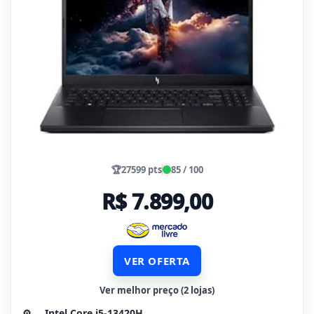
🏆
27599 pts
85 / 100
R$ 7.899,00
VER OFERTA
Ver melhor preço (2 lojas)
⚙️
Intel Core i5-13420H