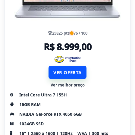
🏆
25825 pts
76 / 100
R$ 8.999,00
VER OFERTA
Ver melhor preço
⚙️
Intel Core Ultra 7 155H
🧠
16GB RAM
🎮
NVIDIA GeForce RTX 4050 6GB
💾
1024GB SSD
🖥️
16" | 2560 x 1600 | 120Hz | WVA | 300 nits