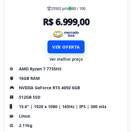
🏆
25502 pts
88 / 100
R$ 6.999,00
VER OFERTA
Ver melhor preço
⚙️
AMD Ryzen 7 7735HS
🧠
16GB RAM
🎮
NVIDIA GeForce RTX 4050 6GB
💾
512GB SSD
🖥️
15.6" | 1920 x 1080 | 165Hz | IPS | 300 nits
🧩
Linux
⚖️
2.11kg