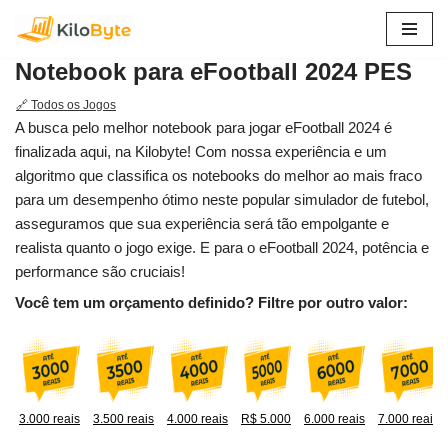
Pular
Notebook para eFootball 2024 PES
para
o
🔗 Todos os Jogos
conteúdo
A busca pelo melhor notebook para jogar eFootball 2024 é
finalizada aqui, na Kilobyte! Com nossa experiência e um
algoritmo que classifica os notebooks do melhor ao mais fraco
para um desempenho ótimo neste popular simulador de futebol,
asseguramos que sua experiência será tão empolgante e
realista quanto o jogo exige. E para o eFootball 2024, potência e
performance são cruciais!
Você tem um orçamento definido? Filtre por outro valor:
3.000 reais
3.500 reais
4.000 reais
R$ 5.000
6.000 reais
7.000 reais