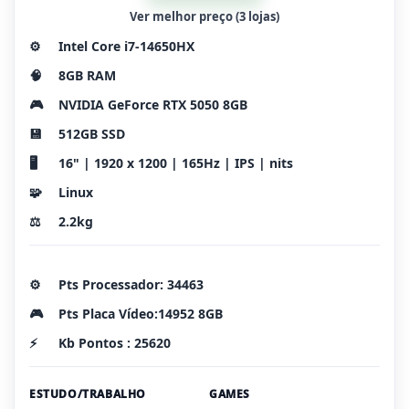
Ver melhor preço (3 lojas)
⚙️
Intel Core i7-14650HX
🧠
8GB RAM
🎮
NVIDIA GeForce RTX 5050 8GB
💾
512GB SSD
🖥️
16" | 1920 x 1200 | 165Hz | IPS | nits
🧩
Linux
⚖️
2.2kg
⚙️
Pts Processador: 34463
🎮
Pts Placa Vídeo:14952 8GB
⚡
Kb Pontos : 25620
ESTUDO/TRABALHO
GAMES