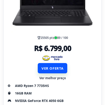
🏆
25505 pts
89 / 100
R$ 6.799,00
VER OFERTA
Ver melhor preço
⚙️
AMD Ryzen 7 7735HS
🧠
16GB RAM
🎮
NVIDIA GeForce RTX 4050 6GB