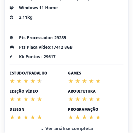
🧩
Windows 11 Home
⚖️
2.11kg
⚙️
Pts Processador: 29285
🎮
Pts Placa Vídeo:17412 8GB
⚡
Kb Pontos : 29617
ESTUDO/TRABALHO
GAMES
EDIÇÃO VÍDEO
ARQUITETURA
DESIGN
PROGRAMAÇÃO
⌄ Ver análise completa