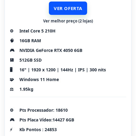
VER OFERTA
Ver melhor preço (2 lojas)
⚙️
Intel Core 5 210H
🧠
16GB RAM
🎮
NVIDIA GeForce RTX 4050 6GB
💾
512GB SSD
🖥️
16" | 1920 x 1200 | 144Hz | IPS | 300 nits
🧩
Windows 11 Home
⚖️
1.95kg
⚙️
Pts Processador: 18610
🎮
Pts Placa Vídeo:14427 6GB
⚡
Kb Pontos : 24853