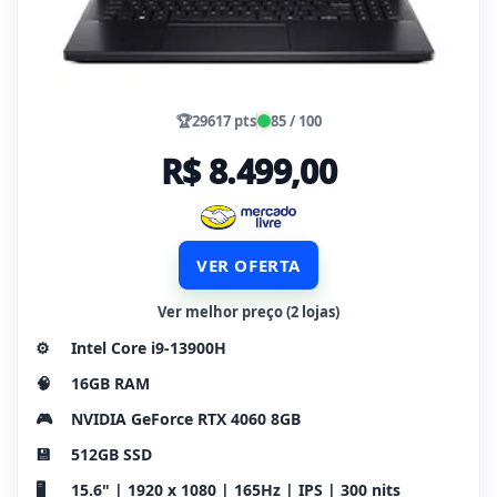
🏆
29617 pts
85 / 100
R$ 8.499,00
VER OFERTA
Ver melhor preço (2 lojas)
⚙️
Intel Core i9-13900H
🧠
16GB RAM
🎮
NVIDIA GeForce RTX 4060 8GB
💾
512GB SSD
🖥️
15.6" | 1920 x 1080 | 165Hz | IPS | 300 nits