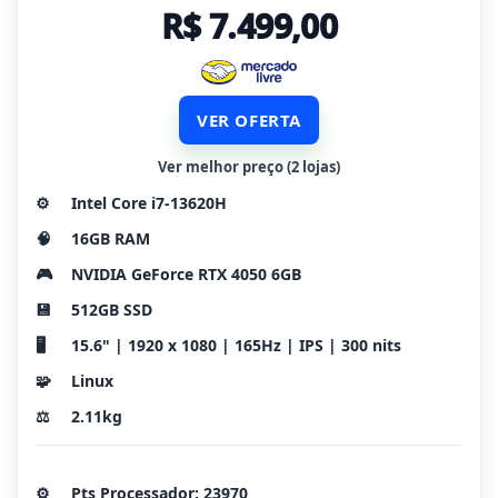
R$ 7.499,00
VER OFERTA
Ver melhor preço (2 lojas)
⚙️
Intel Core i7-13620H
🧠
16GB RAM
🎮
NVIDIA GeForce RTX 4050 6GB
💾
512GB SSD
🖥️
15.6" | 1920 x 1080 | 165Hz | IPS | 300 nits
🧩
Linux
⚖️
2.11kg
⚙️
Pts Processador: 23970