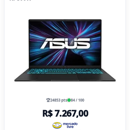
🏆
24853 pts
84 / 100
R$ 7.267,00