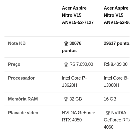
Acer Aspire
Acer Aspire
Nitro V15
Nitro V15
ANV15-52-7127
ANV15-52-96
Nota KB
30676
29617 pontos
🏆
pontos
Preço
R$ 7.699,00
R$ 8.499,00
🏆
Processador
Intel Core i7-
Intel Core i9-
13620H
13900H
Memória RAM
32 GB
16 GB
🏆
Placa de vídeo
NVIDIA GeForce
NVIDIA
🏆
RTX 4050
GeForce RTX
4060