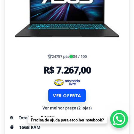
🏆
24757 pts
84 / 100
R$ 7.267,00
VER OFERTA
Ver melhor preço (2 lojas)
⚙️
Intel Core 5 210H
Precisa de ajuda para escolher notebook?
🧠
16GB RAM