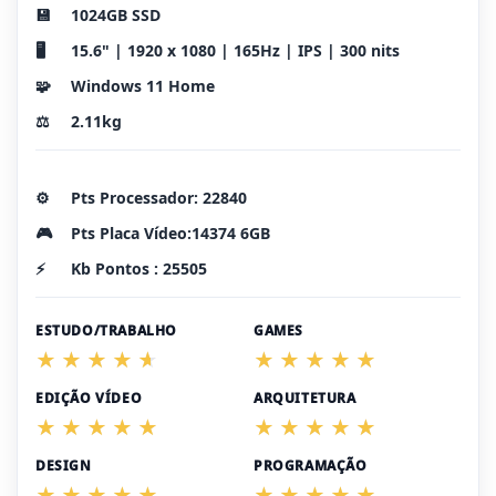
💾
1024GB SSD
🖥️
15.6" | 1920 x 1080 | 165Hz | IPS | 300 nits
🧩
Windows 11 Home
⚖️
2.11kg
⚙️
Pts Processador: 22840
🎮
Pts Placa Vídeo:14374 6GB
⚡
Kb Pontos : 25505
ESTUDO/TRABALHO
GAMES
EDIÇÃO VÍDEO
ARQUITETURA
DESIGN
PROGRAMAÇÃO