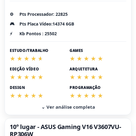
⚙️
Pts Processador: 22825
🎮
Pts Placa Vídeo:14374 6GB
⚡
Kb Pontos : 25502
ESTUDO/TRABALHO
GAMES
EDIÇÃO VÍDEO
ARQUITETURA
DESIGN
PROGRAMAÇÃO
⌄ Ver análise completa
10º lugar - ASUS Gaming V16 V3607VU-
RP306W