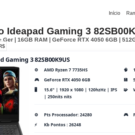
Início
Ran
o Ideapad Gaming 3 82SB00
Ger | 16GB RAM | GeForce RTX 4050 6GB | 512GB
R$
d Gaming 3 82SB00K9US
⚙️
AMD Ryzen 7 7735HS
🧠
🎮
GeForce RTX 4050 6GB
💾
🖥️
15.6" | 1920 x 1080 | 120hzHz | IPS
🧩
| 250nits nits
⚙️
Pts Processador: 24280
🎮
⚡
Kb Pontos : 26248