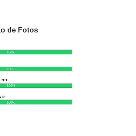
ão de Fotos
100%
100%
ENTE
100%
NTE
100%