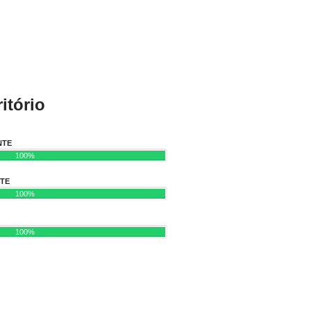
itório
NTE
100%
NTE
100%
100%