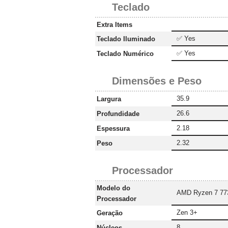
Teclado
Extra Items
✅ Yes
Teclado Iluminado
✅ Yes
Teclado Numérico
Dimensões e Peso
35.9
Largura
26.6
Profundidade
2.18
Espessura
2.32
Peso
Processador
Modelo do
AMD Ryzen 7 7
Processador
Zen 3+
Geração
8
Núcleos