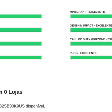
MINECRAFT - EXCELENTE
GENSHIN IMPACT - EXCELENTE
CALL OF DUTY WARZONE - EX
PUBG - EXCELENTE
 0 Lojas
 82SB00K9US disponível.