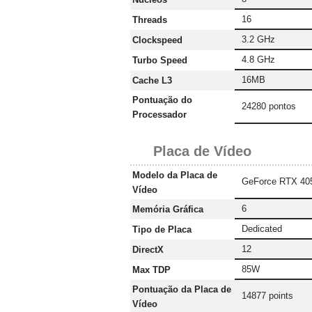
16
Threads
3.2 GHz
Clockspeed
4.8 GHz
Turbo Speed
16MB
Cache L3
Pontuação do
24280 pontos
Processador
Placa de Vídeo
Modelo da Placa de
GeForce RTX 40
Vídeo
6
Memória Gráfica
‎Dedicated
Tipo de Placa
12
DirectX
85W
Max TDP
Pontuação da Placa de
14877 points
Vídeo