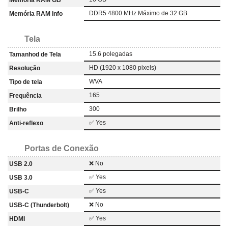
DDR5 4800 MHz Máximo de 32 GB
Memória RAM Info
Tela
15.6 polegadas
Tamanhod de Tela
HD (1920 x 1080 pixels)
Resolução
WVA
Tipo de tela
165
Frequência
300
Brilho
✅ Yes
Anti-reflexo
Portas de Conexão
❌ No
USB 2.0
✅ Yes
USB 3.0
✅ Yes
USB-C
❌ No
USB-C (Thunderbolt)
✅ Yes
HDMI