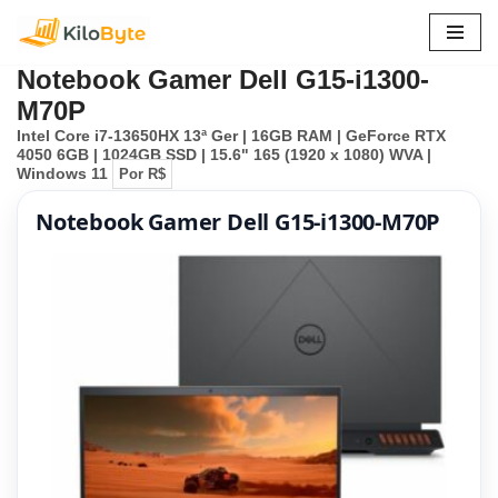
Pular
Notebook Gamer Dell G15-i1300-
para
M70P
o
Intel Core i7-13650HX 13ª Ger | 16GB RAM | GeForce RTX
conteúdo
4050 6GB | 1024GB SSD | 15.6" 165 (1920 x 1080) WVA |
Windows 11
Por R$
Notebook Gamer Dell G15-i1300-M70P