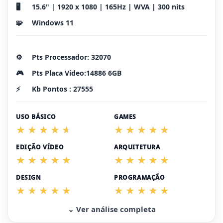
🖥️
15.6" | 1920 x 1080 | 165Hz | WVA | 300 nits
🧩
Windows 11
⚙️
Pts Processador: 32070
🎮
Pts Placa Vídeo:14886 6GB
⚡
Kb Pontos : 27555
USO BÁSICO
GAMES
EDIÇÃO VÍDEO
ARQUITETURA
DESIGN
PROGRAMAÇÃO
⌄ Ver análise completa