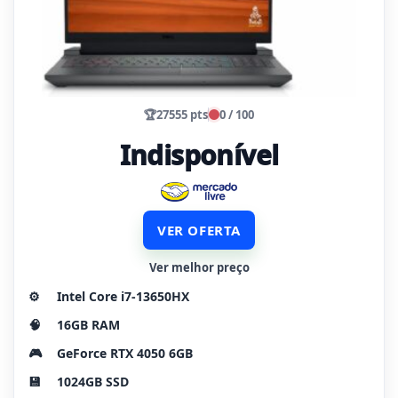
🏆
27555 pts
0 / 100
Indisponível
VER OFERTA
Ver melhor preço
⚙️
Intel Core i7-13650HX
🧠
16GB RAM
🎮
GeForce RTX 4050 6GB
💾
1024GB SSD