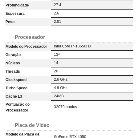
27.4
Profundidade
2.6
Espessura
2.81
Peso
Processador
Intel Core i7-13650HX
Modelo do Processador
13ª
Geração
14
Núcleos
20
Threads
2.6 GHz
Clockspeed
4.9 GHz
Turbo Speed
24MB
Cache L3
Pontuação do
32070 pontos
Processador
Placa de Vídeo
Modelo da Placa de
GeForce RTX 4050